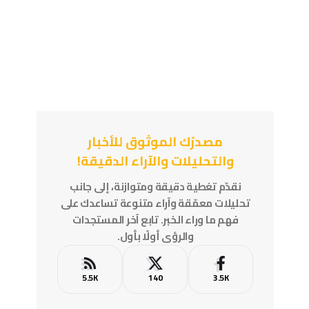
مصدرُك الموثوق للأخبار
والتحليلات والآراء الدقيقة!
نقدّم تغطية دقيقة ومتوازنة، إلى جانب
تحليلات معمّقة وآراء متنوعة تساعدك على
فهم ما وراء الخبر. تابع آخر المستجدات
والرؤى أولًا بأول.
5.5K
140
3.5K