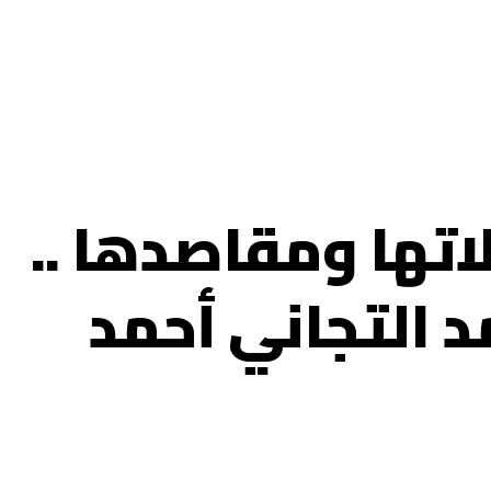
اتها ومقاصدها ..
د التجاني أحمد