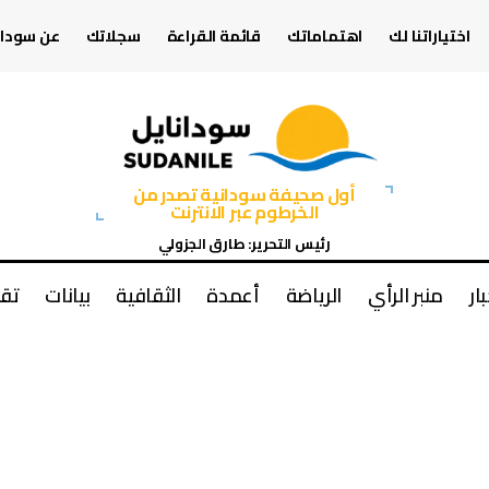
اختياراتنا لك
اهتماماتك
قائمة القراءة
سجلاتك
عن سودان
أول صحيفة سودانية تصدر من
الخرطوم عبر الانترنت
رئيس التحرير: طارق الجزولي
بار
منبر الرأي
الرياضة
أعمدة
الثقافية
بيانات
تقا