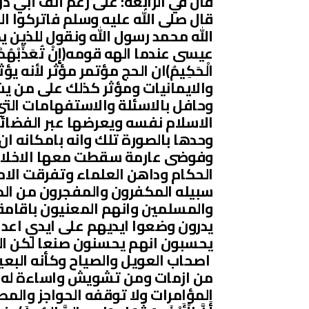
قال في الرابعة: على رغم أنف أبي ذر
قال صلى الله عليه وسلم فاتركوا ال
الله محمد رسول الله ونقول للذين يك
عيسى عندما الهه قومه(إِنْ تُعَذِّبْهُمْ فَإِنَّهُم
الْحَكِيمُ)ان الحج مؤتمر مؤثر لأنه
والايمانيات ومؤثر كذلك على من 
وحافل بالاسئلة والاستفهامات التي
الاسلام نفسه ويعرضها عبر الفضائيا
وحدها بالصورة تلك وانه بامكانه ا
وفوضى عارمة سقطت معها الاخلاق 
الحكام وداهن العلماء وتفرقت الام
سبيله المكفرون والمفجرون من الذ
والمسلمين وانهم المعنيون باقامة ا
يدرون وضعوا ايديهم على ايدي اعداء
يحسبون انهم يحسنون صنعا لكن المط
اصحاب العويل والصياح وكأنه البعير 
من ازمات ومن تشويش واساءة له ول
المؤامرات ولا توقفه الحواجز والمصدات قال تع