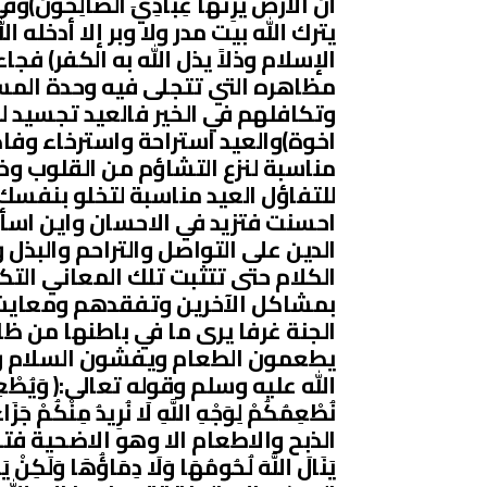
أَنَّ الْأَرْضَ يَرِثُهَا عِبَادِيَ الصَّال
يترك الله بيت مدر ولا وبر إلا أدخله الل
الإسلام وذلاً يذل الله به الكفر) 
مظاهره التي تتجلى فيه وحدة المس
وتكافلهم في الخير فالعيد تجسيد ل
اخوة)والعيد استراحة واسترخاء وف
مناسبة لنزع التشاؤم من القلوب و
للتفاؤل العيد مناسبة لتخلو بنفسك
احسنت فتزيد في الاحسان واين اسأ
الدين على التواصل والتراحم والبذل
الكلام حتى تتثبت تلك المعاني التك
بمشاكل الآخرين وتفقدهم ومعايشة
الجنة غرفا يرى ما في باطنها من ظ
يطعمون الطعام ويفشون السلام ويب
الله عليه وسلم وقوله تعالى:( وَيُطْعِمُونَ الط
نُطْعِمُكُمْ لِوَجْهِ اللَّهِ لَا نُرِيدُ مِن
الذبح والاطعام الا وهو الاضحية فتقر
يَنَالَ اللَّهَ لُحُومُهَا وَلَا دِمَاؤُهَا وَلَ