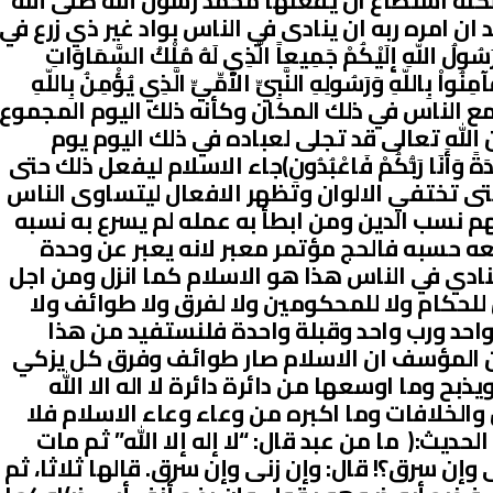
لكنه استطاع ان يفعلها محمد رسول الله صلى الله
ان امره ربه ان ينادى في الناس بواد غير ذي زرع في
ُولُ اللّهِ إِلَيْكُمْ جَمِيعاً الَّذِي لَهُ مُلْكُ السَّمَاوَاتِ
ِنُواْ بِاللّهِ وَرَسُولِهِ النَّبِيِّ الأُمِّيِّ الَّذِي يُؤْمِنُ بِاللّهِ
َهْتَدُونَ)جمع الناس في ذلك المكان وكأنه ذلك اليوم المجموع
الله تعالى قد تجلى لعباده في ذلك اليوم يوم
َاحِدَةً وَأَنَا رَبُّكُمْ فَاعْبُدُونِ)جاء الاسلام ليفعل ذلك حتى
ى تختفي الالوان وتظهر الافعال ليتساوى الناس
 نسب الدين ومن ابطأ به عمله لم يسرع به نسبه
ه حسبه فالحج مؤتمر معبر لانه يعبر عن وحدة
ادي في الناس هذا هو الاسلام كما انزل ومن اجل
لحكام ولا للمحكومين ولا لفرق ولا طوائف ولا
احد ورب واحد وقبلة واحدة فلنستفيد من هذا
ن المؤسف ان الاسلام صار طوائف وفرق كل يزكي
ح وما اوسعها من دائرة دائرة لا اله الا الله
والخلافات وما اكبره من وعاء وعاء الاسلام فلا
ديث:( ما من عبد قال: “لا إله إلا الله” ثم مات
 وإن سرق؟! قال: وإن زنى وإن سرق. قالها ثلاثا، ثم