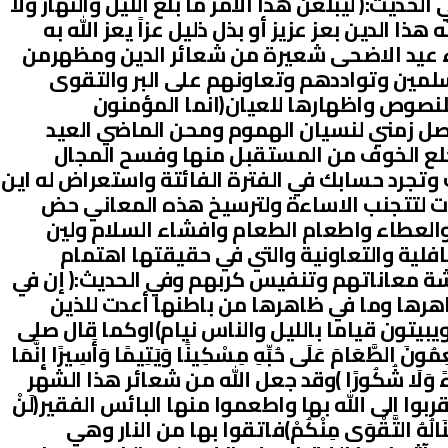
ِحُونَ)وفي الحديث:( ليبلغن هذا الأمر ما بلغ الليل والنهار ولا
ه هذا الدين بعز عزيز أو بذل ذليل عزاً يعز الله به
فجاء عيد الاضحى شعيرة من شعائر الدين ومظهرمن
لمين وتواددهم وتعاونهم على البر والتقوى
لنصوص واظهارها للعيان(انما المؤمنون
اصل زمني لنسيان الهموم ومحن الماضي العيد
خلع الخوف من المستقبل منها وفسح المجال
 وتجرد حسابك في الفترة الفائتة واستعراض له اين
ت لتتجنب الاساءة ولترسيخ هذه المعاني حض
 والعطاء واطعام الطعام وافشاء السلام ولين
افلية والتعاونية والتي في حقيقتها اهتمام
 معاناتهم وتنفيس كربهم وفي الحديث:( إن في
اهرها وما في ظاهرها من باطنها أعدت للذين
يتون قياما بالليل والناس نيام)اوكما قال صلى
َّعَامَ عَلَى حُبِّهِ مِسْكِينًا وَيَتِيمًا وَأَسِيرًا إِنَّمَا
ْكُمْ جَزَاءً وَلَا شُكُورًا )وقد جعل الله من شعائر هذا الشهر
بوا الى الله بها واطعموا منها البائس الفقير(لَنْ
كِنْ يَنَالُهُ التَّقْوَى مِنْكُمْ)فاتقوا بها من النار وهي