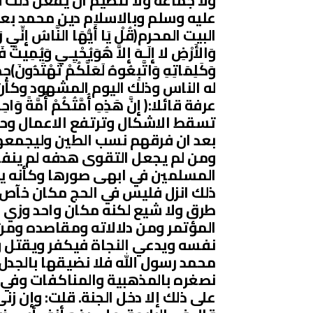
ولا جماعة ولا تنظيم ان يفعل ذلك 
عليه وسلم وبالاسلام دين محمد بعد 
البيت المحرم(قُلْ يَا أَيُّهَا النَّاسُ إِنِّي رَس
وَالأَرْضِ لا إِلَـهَ إِلاَّ هُوَيُحْيِـي وَيُمِيتُ فَآم
وَكَلِمَاتِهِ وَاتَّبِعُوهُ لَعَلَّكُمْ ت
له الناس وذلك اليوم المشهود وكأن 
عرفة قائلا:( إِنَّ هَذِهِ أُمَّتُكُمْ أُمَّةً و
تسقط الاشكال وترتفع الاعمال وحت
بعد ان فرقهم نسب الطين وليجمعهم
ومن لم يجعل التقوى هدفه لم ينفع
المسلمين في ابهى صورها وكأنه ين
ذلك انزل فليس في الحج مكان خآص ل
طرق ولا شيع لكنه مكان واحد وزي و
المؤتمر ومن دلالاته ومقاصده وم
نفسه ويدعي النجاة فيكفر ويقتل ويذب
محمد رسول الله فلا نضيقها بالجدل 
نصغره بالمذهبية والمناكفات وفي الح
على ذلك إلا دخل الجنة. قلت: وإن زنى