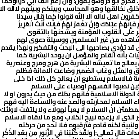
. فخرج أبو ذر وهو يقول: وإن رغم أنف أبي ذر)اوكما
خلق لخالقها وهو المحاسب وبينكم وبينهم لااله الا
فرون اهل لااله الا الله قولوا كما قال سيدنا
ْ عِبَادُكَ وَإِنْ تَغْفِرْ لَهُمْ فَإِنَّكَ أَنْتَ الْعَزِيزُ
 يؤثر على القلوب المؤمنة ويشحنها بالتقوى
يشاهده من غير المسلمين ووسيلة دعوى لهم
 قد تؤدي بصاحبها الى البحث والتفكير ولهذا يقدم
ت بأنه القادر والمؤهل ان يوحد البشرية كما
ن يعالج ما تعيشه البشرية من هرج ومرج وعنصرية
والمثل وغاب الضمير وضاعت الامانة فظلم
ة فالاسلام يستطيع ان يعالج كل ذلك اذا خلى
ين نصبوا انفسهم اوصياء على الاسلام
لدولة الاسلامية فانهم بذلك من حيث يدرون او لا
 الاسلام لمحاربته والصد عنه والاساءة اليه فهم
مئن ان الاسلام لا يعبأ لهولاء ولا يلتفت لاولئك
الذي لا يزعجه نبيح الكلاب ومع ما لاقاه الاسلام
نبيه لكنه قادم فترقبوه فلا تحد من حركته
الى:( وَلَقَدْ كَتَبْنَا فِي الزَّبُورِ مِن بَعْدِ الذِّكْرِ