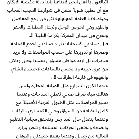
اتبالغون يا أهل الخير لاقناعنا بأننا دولة مكتملة الأركان
مع أن مطيرة شوية تفعل في شوارعنا العجب العجاب
ومواصلاتنا العامة المهلهلهة تئن من وجع المفاصل
والظهر وهي تخوض الوحل وتجتاز المطبات والحفر
وتخرج من ميدان المعركة بكرامة البليلة !!..
قبل صناديق الانتخابات نريد صناديق لجمع القمامة
وطمرها أو تدويرها علي حسب المواصفات ولا نريد
مبادرات بل نريد مواطن مسؤول يحب الوطن وياكل
من عرق جبينه ولا يجلس بالساعات لاحتساء الشاي
والقهوة في قارعة الطرقات !!..
عندما تكون الشوارع مثل المراية المجلوة وليس
هنالك مياه صرف صحي تغطي الساحات وعندما
تسير المواصلات مثل الخيول العربية الأصيلة مع
كامل النظافة من السواق وحتي الكمساري والركاب
وعندما ينعدل حال المدارس وتتحقق مجانية التعليم
والصحة وتختفي الحركات المسلحة وتتحرر وزارة
المالية من جبريل وعندما يقتنع حميدتي والبرهان