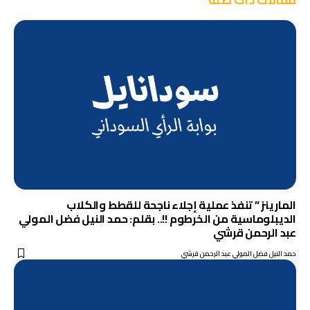
المارينز ” تنفذ عملية إجلاء ناجحة للقطط والكلاب
الديبلوماسية من الخرطوم !!.. بقلم: حمد النيل فضل المولي
عبد الرحمن قرشي
حمد النيل فضل المولي عبد الرحمن قرشي