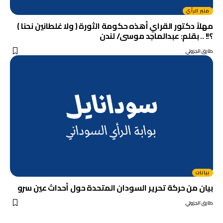
منبر الرأي
مهلاً دكتور القراي أهذه حكومة الثورة ( ولا غلطانين نحنا )
؟!! .. بقلم: عبدالماجد موسى/ لندن
طارق الجزولي
بيانات
بيان من حركة تحرير السودان المتحدة حول أحداث عين سرو
طارق الجزولي