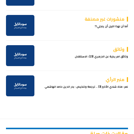
منشورات غير مصنفة
أما آن لهذا الليل أن ينجلي؟!
وثائق
وثائق امريكية عن الازهري (23): الاستقلال
منبر الرأي
نمر: ملك شندي الأخير (3) .. ترجمة وتلخيص : بدر الدين حامد الهاشمي
مقالات ذات صلة