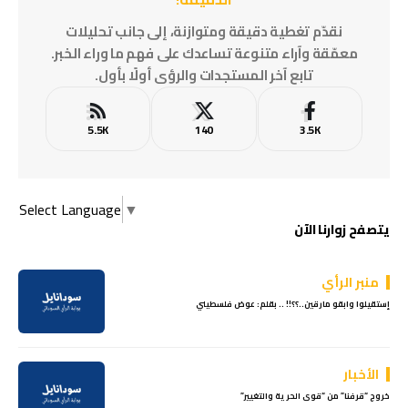
نقدّم تغطية دقيقة ومتوازنة، إلى جانب تحليلات
معمّقة وآراء متنوعة تساعدك على فهم ما وراء الخبر.
تابع آخر المستجدات والرؤى أولًا بأول.
5.5K
140
3.5K
Select Language
▼
يتصفح زوارنا الآن
منبر الرأي
إستقيلوا وابقو مارقين..؟؟!! .. بقلم: عوض فلسطيني
الأخبار
خروج “قرفنا” من “قوى الحرية والتغيير”