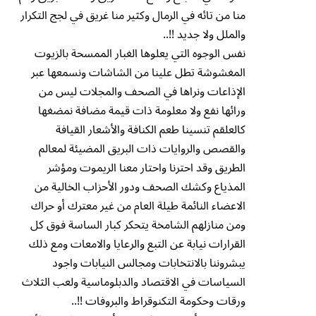
منا من تائه في الرمال وكثير منا غريق في لجج التكرار
والملل ولا جديد !!..
نفس الوجوه التي يعلوها الغبار الممسحة بالزيوت
المغشوشة تطل علينا من الشاشات ونسمعها عبر
الإذاعات ونراها في الصحف والمجلات ليس من
ورائها نفع ولا معلومة ذات قيمة مضافة نمضغها
كالعلقم تنسينا طعم الكنافة والأشعار القيافة
والقصص والروايات ذات البريق المضيئة لمعالم
الطريق وقد احترنا واحتار معنا الريموت ومؤشر
المذياع وكشك الصحف ودور الأحزاب الخالية من
الاعضاء النائمة طيلة العام من غير معترك أو حراك
ومن منازلهم الشامخة يتحكر كبار الساسة فوق كل
القرارات نيابة عن التبع والرعايا والامعات ومع ذلك
يبشروننا بالانتخابات ومجالس النيابات واجود
السياسات في الاقتصاد والدبلوماسية ولعب الثلاث
ورقات وحكومة التكنوقراط والبروفات !!..