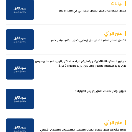
بيانات
خلاص القضارف ترفض التغول الاماراتي في البحر الاحمر
منبر الرأي
الفصل للصالح العام الفطير عمل إرهابي خطير ..بقلم: عباس خضر
دارفور المستوطنة الأخيرة، ريثما يتم الجلاء، للدكتور الوليد آدم مادبو- ومن
ترى يريد استعمار دارفور ومن ترى يريد دارفور؟ 2 من 2
ظهور بوادر علاقات كامل إدريس الدولية !!
منبر الرأي
ندوة مشتركة بلندن لاتحاد الكتاب وملتقى الصحفييين والمنتدى الثقافي