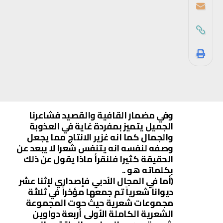
وفي مضمار القافية والقصيد فشاعرنا
الجميل يتميز بمفردة غاية في العذوبة
والجمال كما انه غزير الانتاج مما يجعل
وصفه لنفسه انه يتنفس شعرا لا يبعد عن
الحقيقة كثيرا فلنقرأ ماذا يقول عن ذلك
بكلماته هو ..
(أما في المجال الأدبي فإصداري لإثنا عشر
ديواناً شعرياً تم جمعها مؤخراً في ثلاثة
مجموعات شعرية حيث حوت المجموعة
الشعرية الكاملة الأولى أربعة دواوين