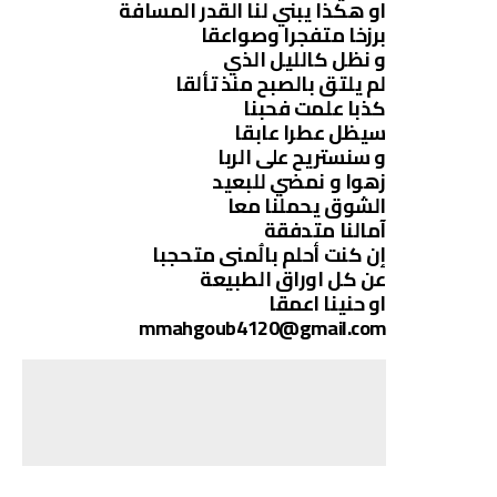
او هكذا يبني لنا القدر المسافة
برزخا متفجرا وصواعقا
و نظل كالليل الذي
لم يلتق بالصبح منذ تألقا
كذبا علمت فحبنا
سيظل عطرا عابقا
و سنستريح على الربا
زهوا و نمضي للبعيد
الشوق يحملنا معا
آمالنا متدفقة
إن كنت أحلم بالُمنى متحجبا
عن كل اوراق الطبيعة
او حنينا اعمقا
mmahgoub4120@gmail.com