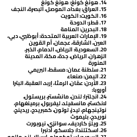
14. هونغ كونغ: هونغ كونغ
15. العراق: بغداد، الموصل، البصرة، النجف
16. الكويت: الكويت
17. قطر: الدوحة
18. البحرين: المنامة
19. الإمارات العربية المتحدة: أبوظبي، دبي،
العين، الشارقة، عجمان، أم القوين
20. السعودية: الرياض، الدمام، الخبر،
الزهران، الرياض، جدة، مكة، المدينة
المنورة
21. سلطنة عمان: مسقط، البريمي
22. اليمن: صنعاء
23. الأردن: عمّان، الرمثا، إربد، العقبة، البترا
أوروبا:
24. انجلترا: لندن، مانشستر، بريستول،
لانكستر، مانسفيلد، ليفربول، برمينغهام،
نوتينجهام، ليدز، لوتون، كمبريدج، ريدينج،
نوريدج، بليموث
25. ويلز: كارديف، سوانزي، نيوبورت
26. اسكتلندا: جلاسكو، أدنبرا
27. السويد: استوكهولم، ابسالا، لند، مالمو،