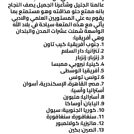
عالمنا الجليل وشاعرنا الجميل يصف النجاح
بانه ممتع حلو مذاقته وهو مستمتع بما
يقوم به علي المستويين العلمي والادبي
يأتي مع هذه المتعة سياحة في بلاد الله
الواسعة شملت عشرات المدن والبلدان
وهي أفريقيا:
1. جنوب أفريقيا: كيب تاون
2. تنزانيا: دار السلام
3. زنزبار: زنزبار
4. كينيا: نيروبي، ممبسا
5. أفريقيا الوسطى
6. تونس: تونس
7. مصر: القاهرة، الإسكندرية، أسوان
أستراليا وآسيا:
8. أستراليا: ملبورن
9. اليابان: أوساكا
10. كوريا الجنوبية: سيول
11. سنغافورة: سنغافورة
12. ماليزيا: كولالمبور
13. الصين: بكين