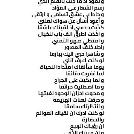
و تعود اذ ما جئت بالقلم الذي
رسم الشعار على الفؤاد
و حاط بي عشق تسامى و ارتقى
و أعود أسأل عن هواك لعلني
كذّبتُ حدسي اذ لقيتك عاشقا
و اخذت اطرق الف باب للخيال
و امتطي صهو التمني
راحلا خلف العصور
و شاهرا حبي اليك بيارقا
لو كنت اعرف انني
يوما سألقاك امتدادا للحياة
لما غفوت دقائقا
و لما بكيت على الجراح
و ما اصطليت حرائقا
و محوت احزان الوجود لغيتها
و حرقت لعنات الهزيمة
و انتظرتك سامقا
لو كنت ادرك ان لقياك العوالم
والحضارة
ان رؤياك الربيع
و ان منبتك التُّقى