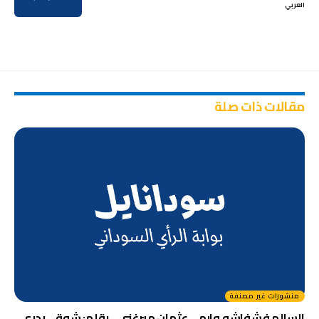
العربي
مقالات ذات صلة
منشورات غير مصنفة
السالم فشفاشو وارم …عثمان ميرغني .. بقلم: شوقي بدري