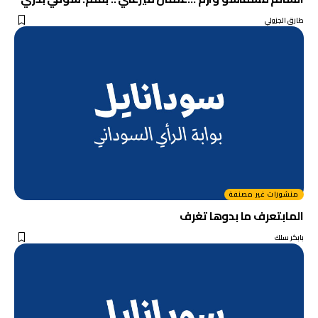
طارق الجزولي
منشورات غير مصنفة
المابتعرف ما بدوها تغرف
بابكر سلك