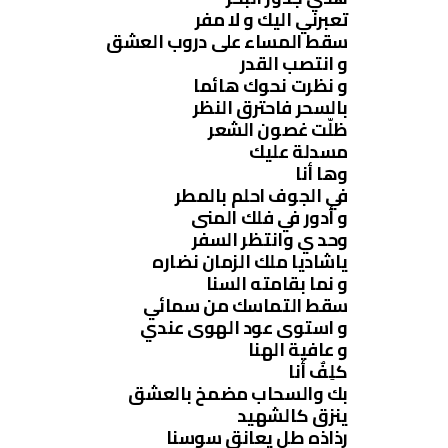
تعبرني اليك و لا مفر
سقط المساء على دروب العشق
و انتصب القدر
و نظرت نحوك هائما
بالسحر فاحترق النظر
ظلّت غصون الشعر
مسدلة عليك
وها أنا
في الجوف احلم بالمطر
و أدور في فلك المنى
وحد ي وانتظر السفر
ياشاديا ملك الزمان نضاره
و نما بقامته السنا
سقط التماسك من سمائي
و استوى عود الهوى عندي
و عافية الهنا
كلِفٌ أنا
بك والسحاب مضمخ بالعشق
ينزق كالشهيد
رذاذه طل يعانق سوسنا