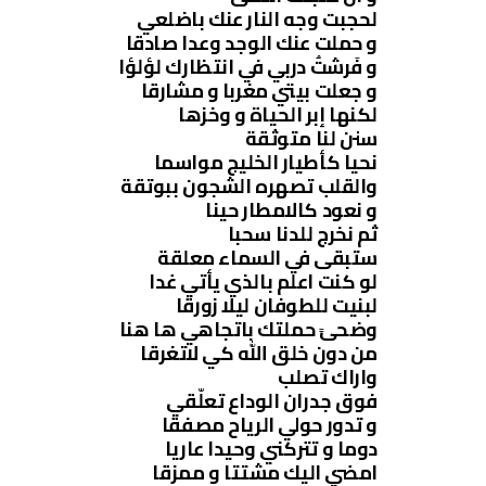
لحجبت وجه النار عنك باضلعي
و حملت عنك الوجد وعدا صادقا
و فَرشتُ دربي في انتظارك لؤلؤا
و جعلت بيتي مغربا و مشارقا
لكنها إبر الحياة و وخزها
سنن لنا متوثقة
نحيا كأطيار الخليج مواسما
والقلب تصهره الشجون ببوتقة
و نعود كالامطار حينا
ثم نخرج للدنا سحبا
ستبقى في السماء معلقة
لو كنت اعلم بالذي يأتي غدا
لبنيت للطوفان ليلا زورقا
وضحىً حملتك باتجاهي ها هنا
من دون خلق الله كي لاتغرقا
واراك تصلب
فوق جدران الوداع تعلّقي
و تدور حولي الرياح مصفقا
دوما و تتركني وحيدا عاريا
امضي اليك مشتتا و ممزقا