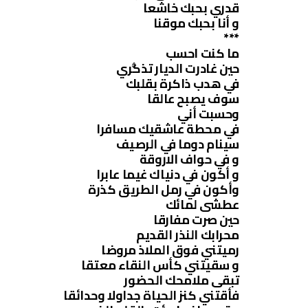
قدري بحبك خاشعا
و أنا بحبك موقنا
***
ما كنت احسب
حين غادرت الديار تذكُّري
في هدب ذاكرة بقلبك
سوف يصبح عالقا
وحسبت أني
في محطة عاشقيك مسافرا
سينام دوما في الرصيف
و في حواف الاروقة
و أكون في دنياك غيما عابرا
وأكون في رمل الطريق كذرة
عطشى لمائك
حين صرت مفارقا
محرابك النذر القديم
رميتني فوق الملاذ مروضا
و سقيتني كأس النقاء معتقا
تبقى ملامحك الحضور
فأقتني كنز الحياة جداولا وحدائقا