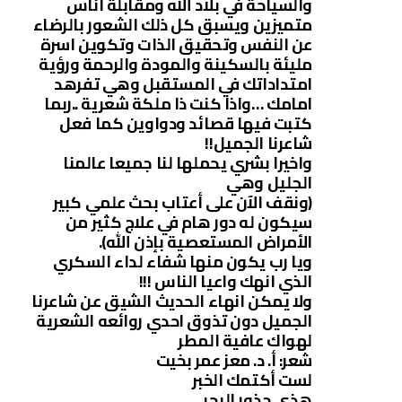
والسياحة في بلاد الله ومقابلة اناس
متميزين ويسبق كل ذلك الشعور بالرضاء
عن النفس وتحقيق الذات وتكوين اسرة
مليئة بالسكينة والمودة والرحمة ورؤية
امتداداتك في المستقبل وهي تفرهد
امامك …واذا كنت ذا ملكة شعرية ..ربما
كتبت فيها قصائد ودواوين كما فعل
شاعرنا الجميل!!
واخيرا بشري يحملها لنا جميعا عالمنا
الجليل وهي
(ونقف الآن على أعتاب بحث علمي كبير
سيكون له دور هام في علاج كثير من
الأمراض المستعصية بإذن الله).
ويا رب يكون منها شفاء لداء السكري
الذي انهك واعيا الناس !!!
ولا يمكن انهاء الحديث الشيق عن شاعرنا
الجميل دون تذوق احدي روائعه الشعرية
لهواك عافية المطر
شعر: أ. د. معز عمر بخيت
لست أكتمك الخبر
هذي جذور البحر