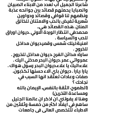
شاعرنا الجميل اب لعدد من الابناء الصبيان
والصبايا يحملهم قصائد بين جوانحه عذبة
ونظمهم لنا قوافي وقصائد ودواوين
شعرية تفيض بالحب والامتنان للخالق
المنان .هذه القصائد هي..
محمد:في انتظار الوردة الاولي .ديوان اوراق
للحب والسياسة .
امنية:ليلك شمس وقمر.ديوان مداخل
للخروج .
سارة: مدائن الفرح .ديوان مداخل للخروج .
عمر:واتي عمر .ديوان البحر مدخلي اليك .
علاء:اليك يا علاء.ديوان البحر رسول هواك .
يارا :يارا . ديوان باي الاء حسنها تكذبون.
صفات وعادات تعتقد انها السبب في
نجاحك ؟
(الطموح، الثقة بالنفس، الإيمان بالله
ومساعدة الآخرين)
وهنا لا يفوتني ان اذكر ان عالمنا الجليل
ساهم في ايفاد اكثر من خمسة وثلاثين من
الاطباء للتخصص العالي في جامعات