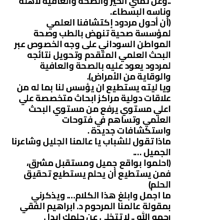
..وعن تمني الخير والصحة والعافية لاهله
وناسه البسطاء.
(أن أحول مردود إكتشافنا العلمي
لمؤسسة صحية تنهض بالطب وصحة
المواطن السوداني على وجه الخصوص عبر
البحث العلمي المتقدم وتحويل نتائجه
لمردود يعود عليه بالصحة والعافية
والوقاية من الأمراض).
ويا ليته يستطيع ان يؤسس لنا بما له من
علاقات دولية مراكز ابحاث متخصصة علي
اعلي مستوي يرفع من مستوي البحث
العلمي وتساهم في فتوحات
واستكشافات جديدة .
ماذا تقول للشباب يا عالمنا الجليل وشاعرنا
الجميل ….
(احلموا بواقع جميل ومستقبل مشرق،
فمن يستطيع أن يحلم يستطيع تحقيق
الحلم)
ما اجمل وابلغ هذا الكلام…. ويذكرني
بمقولة عالمنا المرحوم د. ابراهيم الفقي
رحمه الله .. لا تتخلي عن حلمك ابدا .