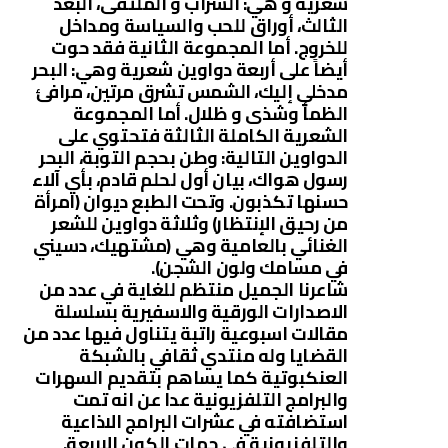
شعرية و هي: السراب و الملتقى، البعد
الثالث، أوراق للحب والسياسة ومداخل
للخروج. أما المجموعة الثانية فقد حوت
أيضاً على أربعة دواوين شعرية وهي: البحر
مدخلي إليك، الشمس تشرق مرتين، مرافئ
الظمأ وشذى و ظلال. أما المجموعة
الشعرية الكاملة الثالثة فتحتوي على
الدواوين التالية: وطن بحجم التوبة، البحر
رسول هواك، بيان أول لحلم قادم، بأي آلاء
حسنها تكذبون. وتحت الطبع ديوان (امرأة
من رحيق الإنتظار) وثلاثة دواوين للشعر
الغنائي بالعامية وهي (مشتهيك، دسيني
في مسامك ولون الشجن).
شاعرنا الجميل منتظم للغاية في عدد من
الاصدارات الورقية والاسفيرية بسلسلة
مقالات اسبوعية راتبة يتناول فيها عدد من
القضايا وله منتدي ثقافي بالشبكة
العنكبوتية كما يساهم بتقديم السهرات
والبرامج التلفزيونية عدا عن انه تمت
استضافته في عشرات البرامج الاذاعية
والتلفزيونية في جهات الكون الاربعة.