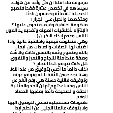
مرموقة فاذا قلنا ان كل واحد من هؤلاء
سيساهم في تخصص عشرة فقط فتصبح
الحصيلة ثلاثمائة وخمسون باحثا
ومتخصصا والحبل علي الجرار !
منظومة اخلاقية وقيمية تحرص عليها ؟
(الإلتزام بأخلاقيات المهنة وتقديم يد العون
للناس وعدم إيذاء الآخرين.)
وهي منظومة قيمية واخلاقية عالية واذا
اضيف لها الصفات والعادات من ايمان
بالله وطموح وثقة بالنفس كانت ولا شك
وصفة متكاملة للنجاح والتميز والتفوق.
هل كنت تتوقع هذا النجاح ؟
(كنت دائماً ما أحس بتوفيق من عند الله).
وهنا نجد حسن الثقة بالله وتوقع عونه
وتوفيقه فالنية حسنة هي رفع الالم عن
الناس ومساعدتهم ثم ان الجد والمثابرة
الحقة والصحيحة دائما يعقبها الحصاد
الوفير .
طموحات مستقبلية تسعي للوصول اليها
ولا يتوقف عالمنا الجليل عن الحلم ابدا