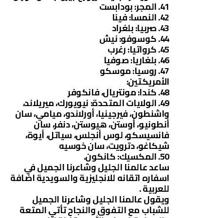
41. المجر: بودابست
42. النمسا: فينا
43. صربيا: بلغراد
44. كوسوفو: نيش
45. كرواتيا: رغرب
46. بلغاريا: صوفيا
47. روسيا: موسكو
الأمريكتين:
48. كندا: مونتريال، فانكوفر
49. الولايات المتحدة: نيويورك، ميريلاند،
واشنطون، فيرجينيا، أورلاندو، ميامي، سان
أنطونيو، أوستن، هيوستن، دنفر، سان
فانسيسكو، لوس أنجلس، سياتل، أيوة،
شيكاغو، دترويت، سان خوسيه
50. المكسيك: كانكون.
ساعد عالمنا الجليل وشاعرنا الجميل في
اسفاره اتقانه للانجليزية والسويدية اضافة
للعربية .
ويقول عالمنا الجليل وشاعرنا الجميل
للشباب مع التفوق والنجاح تأتي المتعة