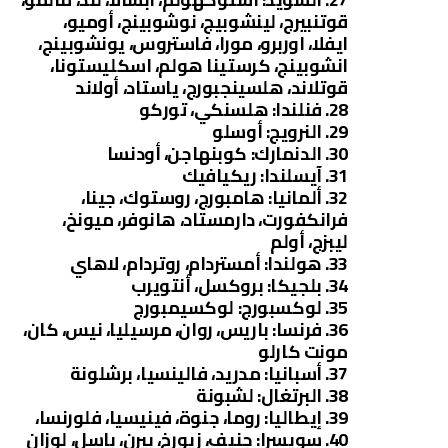
قوتنبيرج، لينشوبيج، نوشوبينج، أوميو،
ايفلا، اوربرو، مورا، فاستروس، يونشوبينج،
انشوبينج، كرستينا هولم، اسكليستونا،
قوتلاند، هلسينجبورج، ياستاد، أولاند
28. فنلندا: هلسنكي، توركو
29. النرويج: أوسلو
30. الدنمارك: كوبنهاجن، أودنسا
31. آيسلندا: ريكيافيك
32. ألمانيا: هامبورج، روستوك، جينا،
فرانكفورت، دارمستاد، هانوفر، ميونخ،
ليبزج، أولم
33. هولندا: أمستردام، روتردام، لاهاي
34. بلجيكا: بروكسل، أنتويرب
35. لوكسبورج: لوكسيمبورج
36. فرنسا: باريس، روان، مرسيليا، نيس، كان،
مونت كارلو
37. أسبانيا: مدريد، فالينسيا، برشلونة
38. البرتغال: لشبونة
39. إيطاليا: روما، جنوة، فينيسيا، فلورنسا،
40. سويسرا: جنيف، زيورخ، بيرن، باسل، لوزان