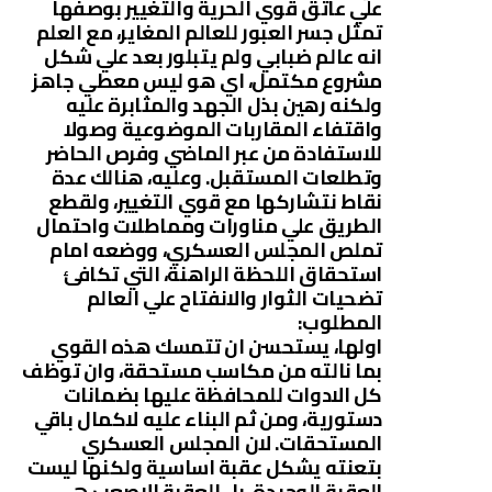
علي عاتق قوي الحرية والتغيير بوصفها
تمثل جسر العبور للعالم المغاير، مع العلم
انه عالم ضبابي ولم يتبلور بعد علي شكل
مشروع مكتمل، اي هو ليس معطي جاهز
ولكنه رهين بذل الجهد والمثابرة عليه
واقتفاء المقاربات الموضوعية وصولا
للاستفادة من عبر الماضي وفرص الحاضر
وتطلعات المستقبل. وعليه، هنالك عدة
نقاط نتشاركها مع قوي التغيير، ولقطع
الطريق علي مناورات ومماطلات واحتمال
تملص المجلس العسكري، ووضعه امام
استحقاق اللحظة الراهنة، التي تكافئ
تضحيات الثوار والانفتاح علي العالم
المطلوب:
اولها، يستحسن ان تتمسك هذه القوي
بما نالته من مكاسب مستحقة، وان توظف
كل الادوات للمحافظة عليها بضمانات
دستورية، ومن ثم البناء عليه لاكمال باقي
المستحقات. لان المجلس العسكري
بتعنته يشكل عقبة اساسية ولكنها ليست
العقبة الوحيدة، بل العقبة الاصعب هي