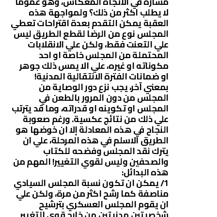
مساره في الاتجاه المعكاس، وهو عموما
لا يطلب اكثر من ذلك؟ ولمواجهة هذه
العقبة يمكن التقدم بعدة اقتراحات تعطي
المجلس نوع من الرضا لقطع الطريق ليس
علي التعنت فقط، ولكن علي الانقلابات
المحتملة من المجلس خاصة او احد
مكوناته او غيره، علي الا يمس ذلك جوهر
او ضمانات الفترة الانتقالية المدنية!
بمعني آخر، يجب نزع دور الوصاية من
المجلس من دون المرور بالطعن في
المجلس او تكوينه او قدراته، وما قد يترتب
علي ذلك من نتائج عكسية. ورغم صعوبة
النجاح في هذه المعادلة إلا ان خوضها هو
الطريق الاسلم في هذه المرحلة، علي ان
يترك نقد المجلس وفضحه للكتاب
والصحفين وليس لقوي التغيير! المهم من
هذه البدائل:
1/ يمكن ان تكون نسبة المجلس السيادي
مناصفة كما رشح اكثر من مرة، ولكن علي
ان يقوم المجلس العسكري بترشيح
شخصيتين مدنيتين من خارج قوي التغيير