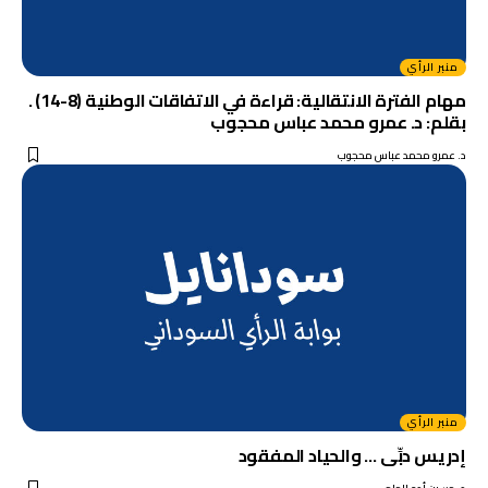
منبر الرأي
مهام الفترة الانتقالية: قراءة في الاتفاقات الوطنية (8-14) .
بقلم: د. عمرو محمد عباس محجوب
د. عمرو محمد عباس محجوب
منبر الرأي
إدريس دبِّى … والحياد المفقود