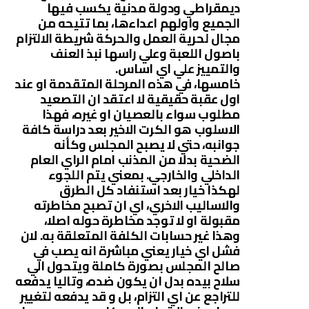
ديمقراطي ودولة مدنية يكسب فيها
الجميع واولهم اعداءها، بما تتيحه من
مجال لحرية العمل والحركة شريطة الالتزام
باصول اللعبة وعلي راسها نبذ العنف
والتمييز علي اي اساس.
خامسها، في هذه المرحلة المتقدمة او عند
اول عقبة حقيقية لا اعتقد ان التصعيد
مطلوب سواء بالعصيان او غيره، فهذا
الاسلوب هو الكرت الاخير بعد دراسة كافة
جوانبه، حتي لا يصبح المجلس وكأنه
الضحية بدلا من المذنب امام الراي العام
الداخلي والخارجي. بمعني يتم اللجوء
لهكذا خيار بعد استنفاد كل الطرق
والاساليب الاخري، اي ان تصبح مخاطرته
مقبولة او لا توجد مخاطرة حوله اصلا،
وهذا غير حسابات الكلفة المتعلقة به. لان
فشل اي خيار يعني مباشرة انه يصب في
صالح المجلس بصورة كاملة ويتحول الي
سلاح بيده بدل ان يكون ضده، وتاليا يدفعه
للتراجع عن اي التزام، بل و قد يدفعه لتغيير