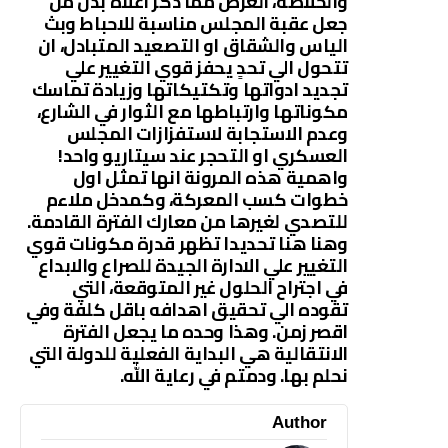
والخلاصة، الغرض مما ذكر اعلاه بدل من
جعل عقبة المجلس مناسبة للاحباط وبث
الياس والشقاق او التصعيد المتبادل، ان
تتحول الي تحدٍ يحفز قوي التغيير علي
تجديد ادواتها وتكتيكاتها وزيادة تماسك
مكوناتها وارتباطها مع الثوار في الشارع،
وعدم الاستجابة لاستفزازات المجلس
العسكري او التحجر عند سيتاريو واحد!
واهمية هذه المرونة انها تمثل اول
خطوات كسب المعركة، وكمدخل ملاءم
للتصدي لغيرها من معارك الفترة القادمة.
وهنا هنا تحديدا تظهر قدرة مكونات قوي
التغيير علي الادارة الجيدة للصراع والابداع
في اجتراح الحلول غير المتوقعة، التي
تقوده الي تحقيق اهدافه باقل كلفة وفي
اقصر زمن. وهذا وحده ما يجعل الفترة
الانتقالية هي البداية الفعلية للدولة التي
نحلم بها. ودمتم في رعاية الله.
Author