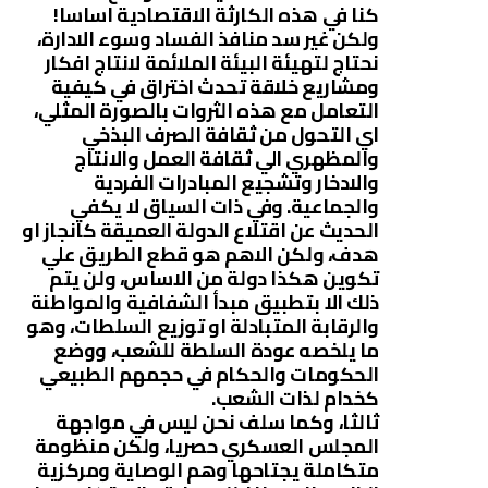
كنا في هذه الكارثة الاقتصادية اساسا!
ولكن غير سد منافذ الفساد وسوء الادارة،
نحتاج لتهيئة البيئة الملائمة لانتاج افكار
ومشاريع خلاقة تحدث اختراق في كيفية
التعامل مع هذه الثروات بالصورة المثلي،
اي التحول من ثقافة الصرف البذخي
والمظهري الي ثقافة العمل والانتاج
والادخار وتشجيع المبادرات الفردية
والجماعية. وفي ذات السياق لا يكفي
الحديث عن اقتلاع الدولة العميقة كانجاز او
هدف، ولكن الاهم هو قطع الطريق علي
تكوين هكذا دولة من الاساس، ولن يتم
ذلك الا بتطبيق مبدأ الشفافية والمواطنة
والرقابة المتبادلة او توزيع السلطات، وهو
ما يلخصه عودة السلطة للشعب، ووضع
الحكومات والحكام في حجمهم الطبيعي
كخدام لذات الشعب.
ثالثا، وكما سلف نحن ليس في مواجهة
المجلس العسكري حصريا، ولكن منظومة
متكاملة يجتاحها وهم الوصاية ومركزية