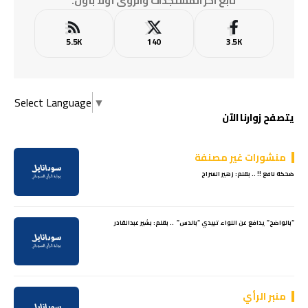
تابع آخر المستجدات والرؤى أولًا بأول.
5.5K
140
3.5K
Select Language
▼
يتصفح زوارنا الآن
منشورات غير مصنفة
ضحكة نافع !! .. بقلم: زهير السراج
“بالواضح” يدافع عن اللواء تبيدي “بالدس” .. بقلم: بشير عبدالقادر
منبر الرأي