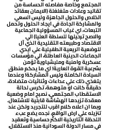
المجتمع وخاصة مفاصله الحساسة من
تقاليد وعادات متغلغلة (الايمان بعقائد
الخلاص والحلول الجاهزة وليس السعي
والمشاركة الجادة في ايجاد الحلول وتحمل
التبعات، اي غياب المسؤولية الجماعية
والاصح ترحيلها للسلطة العليا) الي
الاقتصاد وطبيعته التقليدية الذي آل
للوضعية الريعية الطفيلية علي ايدي
الجماعات الدينية العاطلة، الي مؤسسات
عسكرية وامنية ومليشياوية تؤمن
بشرعية القوة العارية! اي ما يحكم منطق
السيادة الكاملة وليس المشاركة! وعندما
يتغذي ذلك علي عداءات وثنائيات متضادة،
حقيقة كانت او متوهمة، تكرس لحالة
الاستقطاب المجتمعي، نصبح امام وضعية
معقدة تزيدها الهشاشة قابلية للاشتعال.
وبما ان اعلاه كلام اقرب للتجريد ولكن عند
تنزيله علي ارض الواقع، نجده يضع عبء
اللحظة التاريخية الاكثر حساسية وتعقيد
في مسار الدولة السودانية منذ الاستقلال،