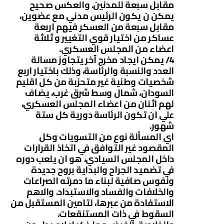
مقابل سبعة للمدنين. والعكس صحيح
يمكن ن يكون الرئيس مدني مع عضوين،
مقابل سبعة من العسكر فيهم اربعة
عساكر من اختيار قوي التغيير و ثلاثة
اعضاء من المجلس العسكري.
4/ يمكن ايجاد مخرج آخر يتجاوز مسالة
العدد والنسبة والرئاسة، وذلك باختيار اربع
شخصيات وطنية غير متحزبة من كل اقليم
السودان، شمال وسط شرق غرب، يضاف
لهم اثنان من اعضاء المجلس العسكري،
علي ان تكون الرئاسة دورية كل ستة
شهور.
اي المسألة نوع من التسويات وكل
المقصود غير التوافق في اتخاذ القرارات
داخل المجلس السيادي، هو ان يلعب دوره
في تضميد الجراح والبداية بروح جديدة
ونفوس صافية لبناء ما دمرته الصراعات
والخلافات والفساد والاستبداد. والاهم
الاستفادة من عبرها، لتامين المستقبل من
السقوط في ذات المستنقعات.