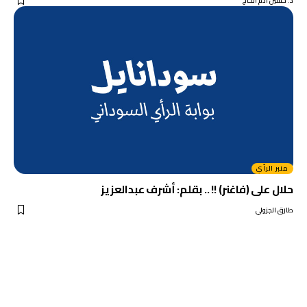
د. حسين أدم الحاج
منبر الرأي
حلال على (فاغنر) !! .. بقلم: أشرف عبدالعزيز
طارق الجزولي