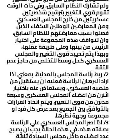
ولم تشارك النظام السابق، وفي ذات الوقت
تقوم قوي التغيير بترشيح شخصيتين
عسكريتين من خارج المجلس العسكري
ومن المعارضين الوطنين الاكفاء الذين
فصلوا بسبب معارضتهم للنظام السابق،
وان تتواقف هذه المجموعة علي اختيار
الرئيس من بينها وعلي طريقة عملها،
وبهذا يتم تحييد قوي التغيير والمجلس
العسكري كحل وسط للتخلص من حاجز عدم
الثقة.
2/ ربط رئاسة المجلس بالمدنية، بمعني اذا
اراد البرهان الرئاسة فعليه ان يستقيل من
منصبه العسكري، ويستعاض عنه باختيار
اثنين من اعضاء المجلس العسكري وسبعة
مدنين من قوي التغيير، ويتم اتخاذ القرارات
بالتوافق بين الجميع بعد عرض كل فرد او
مجموعة وجهة نظرها.
3/ اذا اصر المجلس العسكري علي الرئاسة
بصفته هذه، في هذه الحالة يجب ان يصبح
عدد اعضاءه داخل مجلس السيادة ثلاثة