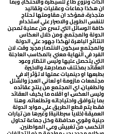
الذات ونزوع طاغ للسيطرة والاحتكار، وبما
ان هكذا جماعات وعقليات وتقاليد
متجذرة، فمؤكد ان مقاومتها تحتاج
للنفس الطويل والاصرار علي استخدام
كافة الوسائل التي تسرع من عملية تمدين
الدولة والمجتمع. ومن خلال انعكاس
النتائج الباهرة لهكذا جهود علي الدولة
والمجتمع سيكون الانتصار مجرد وقت. لان
الفرد في النهاية معني بالمكاسب العاجلة
التي يتحصل عليها وليس انتظار وعود
العقائد بمختلف مصادرها، والاخيرة
بطبعها او دينميات عملها لا تؤثر إلا في
مجتمعات مازومة او تعاني العجز والشلل
والطغيان، اي المجتمع من ينتج عقائده
وليس العكس، او اقلاه ما يكيف العقائد
بما يتوافق واحتياجاته وتطلعاته. وهنا
فقط يتم قطع الطريق علي موارد الدولة
العميقة (خلايا سرطانية) وغيرها من تيارات
دينية وقوي محافظة وكل جماعة تحاول
التكسب من تغبيش وعي المواطنين.
وبكلام محدد يجب مواجهة هذه التحالفات