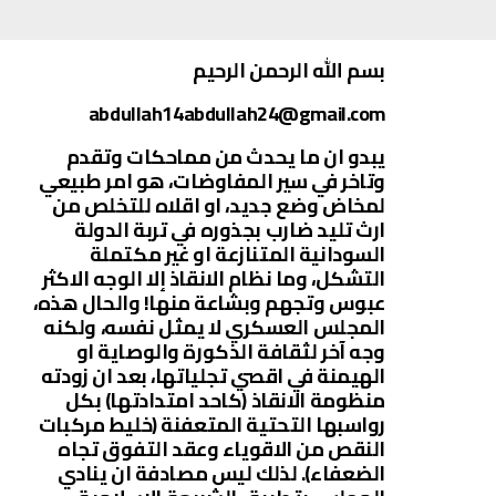
بسم الله الرحمن الرحيم
abdullah14abdullah24@gmail.com
يبدو ان ما يحدث من مماحكات وتقدم
وتاخر في سير المفاوضات، هو امر طبيعي
لمخاض وضع جديد، او اقلاه للتخلص من
ارث تليد ضارب بجذوره في تربة الدولة
السودانية المتنازعة او غير مكتملة
التشكل، وما نظام الانقاذ إلا الوجه الاكثر
عبوس وتجهم وبشاعة منها! والحال هذه،
المجلس العسكري لا يمثل نفسه، ولكنه
وجه آخر لثقافة الذكورة والوصاية او
الهيمنة في اقصي تجلياتها، بعد ان زودته
منظومة الانقاذ (كاحد امتدادتها) بكل
رواسبها التحتية المتعفنة (خليط مركبات
النقص من الاقوياء وعقد التفوق تجاه
الضعفاء). لذلك ليس مصادفة ان ينادي