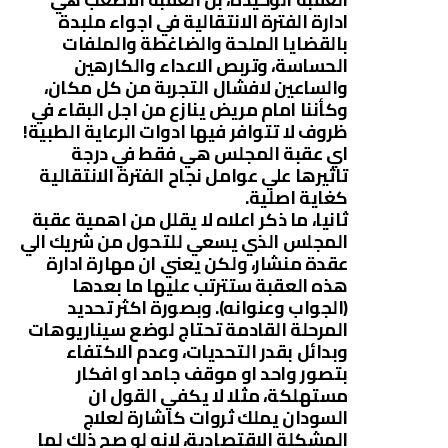
ادارة الفترة الانتقالية في اجواء ملبدة
بالقضايا الملحة والضاغطة والملفات
الحساسة، وتربص الاعداء والكارهين
والساعين لافشال التجربة من كل مكان،
وكأننا امام مريض ينازع من اجل البقاء في
ظروف لا تتوافر فيها ادوات الرعاية الطبية!
اي عقبة المجلس هي فقط في درجة
تاثيرها علي عوامل نجاح الفترة الانتقالية
كغاية اصلية.
ثانيا، ما ذكر اعلاه لا يقلل من اهمية عقبة
المجلس الذي يسعي للتحول من شريك الي
عقدة منشار، ولكن يعني ان مهارة ادارة
هذه العقبة ستترتب عليها ما بعدها
(الجواب وعنوانه). وبصورة اكثر تحديد
المرحلة القادمة تحتاج لوضع سيناريوهات
وبدائل بقدر التحديات، وعدم الاكتفاء
بتصور واحد او موقف جامد او افكار
مستهلكة، مثلا لا يكفي القول ان
السودان يملك ثروات كاشارة لعلاج
المشكلة الاقتصادية، لانه لو صح ذلك لما