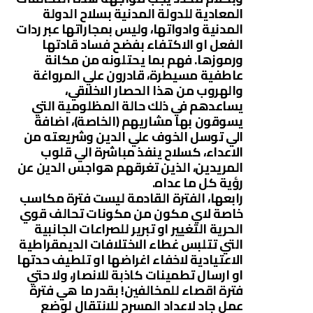
المعادية للدولة المدنية بسلاح الدولة
المدنية وادواتها، وليس بمجاراتها عبر ردات
الفعل او الاكتفاء بفضح فساد قادتها
ورموزها. فهم بما يحتلونه من مكانة
عاطفية مسيطرة، قادرون علي المرواغة
والهروب من هذا الحصار الاخلاقي،
يساعدهم في ذلك حالة المظلومية التي
يسوقون بها مشاريهم (الخاصة)، اضافة
الي توسل الخوف علي الدين وشريعته من
الاعداء، كسلاح ينفذ مباشرة الي قلوب
المريدين، الذين تغرقهم هواجس الدين عن
رؤية كل ما عداه.
رابعها، الفترة القادمة ليست فترة مكاسب
خاصة لاي مكون من مكونات تحالف قوي
الحرية التغيير او تبرير للصراعات الجانبية
التي تتلبس غطاء الاختلافات الديمقراطية
الاعتيادية لاخفاء اغراضها او تلطيف حدتها
او ارسال تطمينات كاذبة للانصار، ولا حتي
فترة اقصاء للمخالفين! بقدر ما هي فترة
عمل جاد لاعداد المسرح للانتقال لوضع