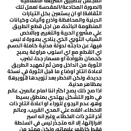
المجلس بتطبيق الشريعة الاسلامية
(الصورة المخادعة/المقدسة لعمل تلك
الثقافة) او ان يستعين بكل التيارات
الدينية والمحافظة واذرع وآليات وكيانات
المنظومة البائدة، من اجل قطع الطريق
علي مشروع الحرية والتغيير، وبالاخص
الشباب الثوري الذي ينادي بصورة لا لبس
فيها، عن حاجته لدولة مدنية كاملة الدسم.
اي القطع مع اي اسلوب مراوغة يصبح
كحصان طروادة او مسمار جحا، لضرب
الثورة من الداخل ومن ثم تمهيد الطريق
لاعادة انتاج اوضاع ما قبل الثورة في نسخة
جديدة، ولكن الاخطر بعد تزويدها (تزويرها)
بمظاهر مدنية.
اذا صح ذلك يصح اكثر اننا امام عالمين، عالم
في طور التشكل يهتدي بمنطق بسيط
وهو، عدم الرجوع للوراء او اعادة انتاج ذات
الاخطاء، اقلاه علي المدي القريب. وعالم
آخر انتج ذات الاخطاء، وغير انه اسير
افرازاتها، إلا انه متجذِّر ليس في السلطة
فقط كاظهر علاماته، ولكن ممتد من