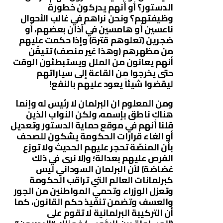
الدستور؟ أو أنهم يدركون خطورة
وظيفتهم؟ ونحن نراهم في غالب الأحوال
ناعسين أو هامسين في آذان بعضهم، أو
ضجرين (تعلوهم قترة) وإذا حكمت عليهم
من مظهرهم (وهذا غير منصف) تتيقّن
أنهم يعانون من الملل ويستبطئون الوقت
حتى يخرجوا من القاعة إلى سياراتهم
ليقضوا شيئاً يعود عليهم بالنفع!
ومن المعلوم ان البرلمان لا رئيس له وإنما
هناك ناطق بإسمه، ولكن النواب الذين
قلنا أنهم في موقع حماية الدستور وتعديل
أو الغاء قرارات الحكومة يشكون للصحف
بأن المنصّة تحجر عليهم الحديث ولا توزع
الفرص عليهم بعدالة؛ و(لا نرى في ذلك
غضاضة) لأن البرلمان السوداني ليس
كبرلمانات العالم التي تراقب الحكومة
وتعزل الوزراء وتحمي المواطنين من الجور
والعسف وتضمن تنفيذ حكم القانون، كما
أن التركيبة البرلمانية لا تقوم على