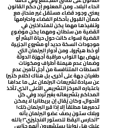
القانون على نطاق المجتمع وفي كافة
انحاء البلاد.. ومن المعلوم إن حكم القانون
يعني وجود قضاء مستقل غير منحاز، مع
ضمان القبول بأحكام الفضاء واحترامها
وتنفيذها مهما يكن للمتداخلين في
القضية من سلطان، ومهما يكن موضوع
القضية (سواء كانت حول حياة البشر أو
موجودات السكة حديد أو مشروع الجزيرة
أو خط هيثرو).. ومن أدوار البرلمان التي
ينهض بها النواب مراقبة أجهزة الدولة
وضمان عدم هيمنة أطراف ومكونات
السلطات المتنافسة من أجل تأمين عدم
طغيان جهة على أخرى، بل هناك (كلام كتير)
عن سيادة تشريعات البرلمان على ما عداها
باعتباره المركز التشريعي الأعلى الذي تأخذ
المحاكم بتشريعاته بغير تردد وفي كل
الأحوال، وكان يُقال إن بريطانيا لا يمكن
تدميرها مطلقاً إلا إذا قرر البرلمان ذلك!
وبلاك ستون يصف عضو البرلمان بأنه
“الحارس اليقظ للدستور الانجليزي”! بالله
عليك هل نوابنا يستشعرون أنهم حرّاس