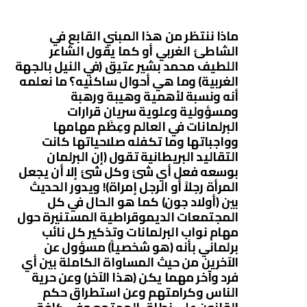
ماذا ننتظر من هذا المبني القابع في
الشاطئ الغربي أو كما يقول الشاعر
اللطيف محمد بشير عتيق (في النيل بالجهة
الغربية) وما هي أحوال ساكنيه؟ ما نعلمه
أنه ونسبة لأهمية وهيبة ورهبة
ومسؤولية وعلوية سريان قرارات
البرلمانات في العالم وعِظَم مهامها
وواجباتها وما تكفله صلاحياتها كانت
التقاليد البريطانية تقول (إن البرلمان
بوسعه فعل أي شئ وكل شئ إلا أن يجعل
المرأة رجلاً أو الرجل إمراة)! ويدور الحديث
بين (أولاد جون) كما هو الحال في كل
المجتمعات الديموقراطية المستنيرة حول
مهام نواب البرلمانات وتذكير كل نائب
برلماني بأنه (هو شخصياً) مسؤول عن
الآخرين من حيث المساواة الكاملة بين أي
فرد وآخر مهما يكن (هذا الآخر) وعن حرية
الناس وكرامتهم وعن استطراق حكم