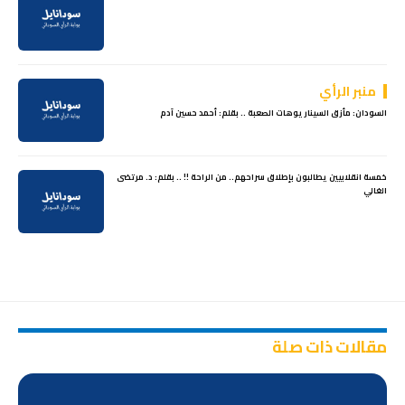
منبر الرأي
السودان: مأزق السيناريوهات الصعبة .. بقلم: أحمد حسين آدم
خمسة انقلابيين يطالبون بإطلاق سراحهم.. من الراحة !! .. بقلم: د. مرتضى
الغالي
مقالات ذات صلة