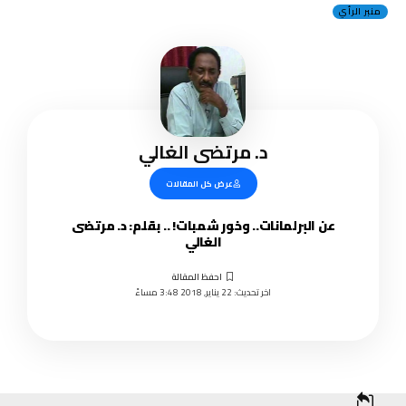
منبر الرأي
د. مرتضى الغالي
عرض كل المقالات
عن البرلمانات.. وخور شمبات! .. بقلم: د. مرتضى
الغالي
اخر تحديث: 22 يناير, 2018 3:48 مساءً