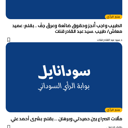
منبر الرأي
الطبيب واجب أُنجز وحقوق ضائعة وعرقٌ جفّ .. بقلم: عميد
معاش/ طبيب .سيد عبد القادر قنات
د.سيد عبد القادر قنات
منبر الرأي
مآلات الصراع بين حميدتي وبرهان … بقلم: بشرى أحمد علي
طارق الجزولي