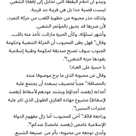
ويبدو أن أحلام اليقظة التي تخايل إلى (قفة) الشعبي
ليست قصية جدا بل هي قريبة جد قريبة.
ولذلك حذر محبوبه من خطورة اللعب من حركة التمرد،
لأن ضررها قد يحيق بالمؤتمر الشعبي.
وأشهر تساؤله، وكأن الحيرة مازالت تأخذ منه باللب،
وقال:” فهل يظن المحبوب أن الحركة الشعبية وحكومة
الجنوب سوف تصبح صديقة لحكومة وطنية إسلامية
يقودها حزبه الشعبي؟”.
يا حسرة على العباد!
وقال عن محبوبه الذي ما برح موصوفا عنده
بالحصافة:” عجباً لحصيف يسعده أن يجتمع عليه
أعداءه (يقصد أعداؤه) ويشتد عودهم لأسقاط (يقصد
لإسقاط) مشروع جهاده الفكري الطويل الذي ثابر عليه
عشرات السنين!”.
وراجعه قائلا:” أخي المحبوب: أما زال مفهوم الدولة
الإسلامية غامض (يقصد غامضا) عندكم؟”.
وأبدي توجعه من محبوبه، بأثر من صنيعه الشنيع،