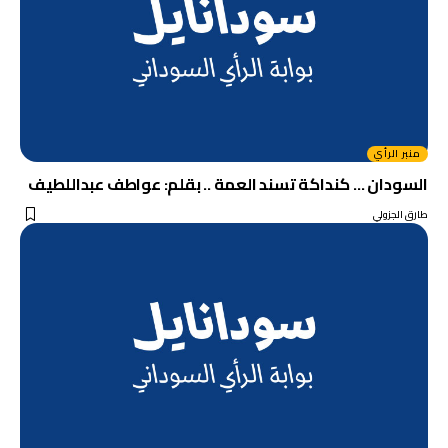
منبر الرأي
السودان … كنداكة تسند العمة .. بقلم: عواطف عبداللطيف
طارق الجزولي