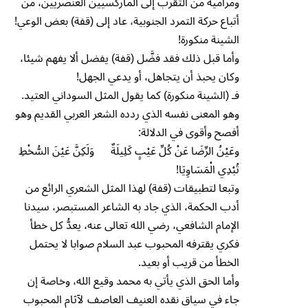
ومراميه من التقرب إلى الماركسيين العنصريين، من
أتباع حركة التمرد الجنوبية، عاد إلى (قفة) بعض الوعي!
الشينة منكورة!
وأما قبل ذلك فقد فضَّل (قفة) يفضل ألا يفهم شيئا،
وكان يحبذ أن يتجاهل، أو يدعي الجهل!
فـ (الشينة منكورة) كما يقول المثل السوداني العتيد.
وهو المعنى نفسه الذي ردده الشعر العربي القديم وهو
أفصح وأقوى في الدلالة:
وعَيْنُ الرِّضَا عَنْ كُلِّ عَيْبٍ كَلِيلَةٌ وَلَكِنَّ عَيْنَ السُّخْطِ
تُبْدِي الْمَسَاوِيَا!
وتبعا لتطبيقات (قفة) لهذا المثل الشعري الرائع من
أدب الحكمة، الذي جاد به الشاعر المستبصر، سيدنا
الإمام الشافعي، رضي الله تعالى عنه، يعدُّ كل خطأ
فكري يقترفه المحبوب عبد السلام صوابا لا يحتمل
الخطأ من قريب أو بعيد.
وأما الحق الذي يأتي به محمد وقيع الله، وخاصة إن
جاء في سياق نقده العنيف العاصف لآثام المحبوب