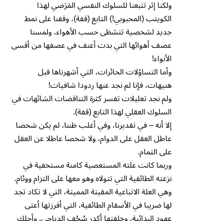
ولكنا إثر تتبعنا للسلوك النفسي المَرَضي لهذا
الكويتب (المحبوبي!) التابع (قفة)، وقفنا على نمط
جديد لشخصية تتشظى حسب الأهواء، ولمسنا
عصف أهوائها التي بدت أعنف في عصفها من أقسى
الأنواء!
وأما التساؤلات الحائرات، التي أشهرناها قبل
هنيهات، فإنا لم نجد عنها ردودا شافيات!
ولم نجد تعليلات تفسر كثرة التناقضات الشائهات في
السلوك العقلي لهذا التابع (قفة).
إلا أنه – في تقديرنا، وفي أغلب ظننا، لم يكن شخصا
عاطل العقل على الدوام، ولا شخصا عاطلا عن العقل
على التمام.
وربما كانت علته المستعصية كامنة مستخفية في
نزعته الطائفية التي تتولاه وهو معها على التزام ووئام.
وهي العلة الاتباعية المقيتة المميتة، التي لا تكاد تجد
لها ضريبا في الأسقام الطائفية، التي أفرزتها أعتى
عهود البدائية، وخلفتها أكدر سُجُفِ الدياجى، وأحلك