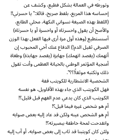
وتورطه في العمالة بشكل فظيع، وكشف عن
إحساسه هذا المريع، بلفظ صريح، قائلا:” يا حسرتي!!
(اللفظ بهذه الصيغة نسواني النكهة، محلي الطابع،
والأصح أن يقول واحسرتاه أو واحسرة أو يا حسرتاه)
أسنستطيع (وهذه أول مرة أرى فيها الفعل بهذا الوزن
الصرفي ثقيل الدم!) الدفاع عنك أخي المحبوب إن
أتهمك (يقصد اتهمك) جهابزة (يقصد جهابذة) وطغاة
أمنجية المؤتمر الوطني بالخيانة العظمى وأنت تقول
ذلك وتكتبه موثقاً!؟؟”.
الشخصية الانشطارية للكويتب قفة
فهل الكويتب الذي جاء بهذه الأقاويل، هو نفسه
الكويتب الذي كان يدعي عدم الفهم قبل قليل؟!
أم هو شخص غيره فيما قيل؟!
أم هو الشخص عينه ولكن قد عاد إليه بعض صوابه
وانقدحت لمحة خاطفة ببصيرته؟!
ولئن كان كويتبنا قد ثاب إلى بعض صوابه، أو آب إليه
بعض صوابه.