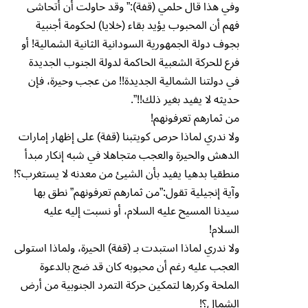
وفي هذا قال حلمي (قفة):” وقد حاولت أن أتحاشى
فهم أن المحبوب يؤيد بقاء (خلايا) لحكومة أجنبية
بجوف دولة الجمهورية السودانية الثانية الشمالية! أو
فرع للحركة الشعبية الحاكمة لدولة الجنوب الجديدة
في دولتنا الشمالية الجديدة!! من عجب وحيرة، فإن
حديثه لا يفيد بغير ذلك!!”.
من ثمارهم تعرفونهم!
ولا ندري لماذا حرص كويتبنا (قفة) على إظهار إمارات
الدهش والحيرة والعجب متجاهلا في شبه إنكار مبدأ
منطقيا بدهيا يفيد بأن الشيئ من معدنه لا يستغرب؟!
وآية إنجيلية تقول:”من ثمارهم تعرفونهم” نطق بها
سيدنا المسيح عليه السلام، أو نسبت إليه عليه
السلام!
ولا ندري لماذا استبدت بـ (قفة) الحيرة، ولماذا استولى
العجب عليه رغم أن محبوبه كان قد ضج بالدعوة
الملحة وكررها لتمكين حركة التمرد الجنوبية من أرض
الشمال؟!