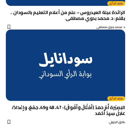
منبر الرأي
الرائدة عبلة العيدروس – علم من أعلام التعليم بالسودان ..
بقلم: د. محمد بدوي مصطفى
د. محمد بدوي مصطفى
منبر الرأي
البَصِيْرَة أُمْ حَمَدْ (أَمْثْالٌ وَأَقْوَالْ)- 47، 48 و49، جَمْعُ، وإِعْدَادُ/
عَادِلْ سِيِدْ أَحْمَد
طارق الجزولي