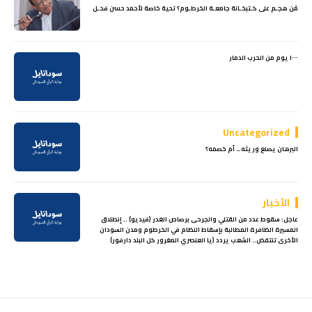
مَن هجـم على كـتبخـانة جامعـة الخرطـوم؟ تحية خاصة لأحمد حسن فحـل
١٠٠٠ يوم من الحرب الدمار
Uncategorized
البرهان يصنع وريثه… أم خصمه؟
الأخبار
عاجل: سقوط عدد من القتلي والجرحى برصاص الغدر (فيديو) .. إنطلاق
المسيرة الظافرة المطالبة بإسقاط النظام في الخرطوم ومدن السودان
الأخرى تنتفض.. الشعب يردد (يا العنصري المغرور كل البلد دارفور)