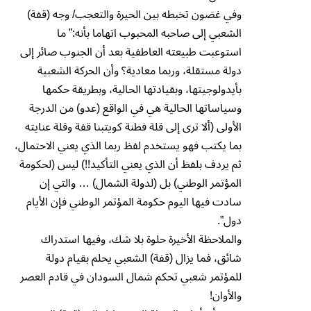
وفي غضون تخبطه بين الحيرة والتعجب/ وجه (قفة)
الشعبي إلى صاحبه المحبوب اتهاما بأنه:” ما
استوعبت طبيعته العاطفية بعد أن الجنوب صائر إلى
دولة مستقلة، وربما معادية؟ وأن الحركة الشعبية
بأيدولوجيتها، وبقيادتها الحالية، وبطريقة حكمها
وسياساتها الحالية هي في الواقع (عدو) من الدرجة
الأولى (ألا ترى إلى قلة فطنة كويتبنا قفة وقلة عنايته
بما يكتب فهو يستخدم لفظ ربما الذي يعني الاحتمال،
ثم يردف بلفظ أن الذي يعني التأكيد!!) ليس (لحكومة
المؤتمر الوطني) بل (لدولة الشمال) … والتي إن
سادت فيها اليوم حكومة المؤتمر الوطني فإن الأيام
دول”.
والملاحظة الأخيرة حلوة بلا شك، وفيها استدراك
شائق، فما يزال (قفة) الشعبي يحلم بقيام دولة
للمؤتمر شعبي تحكم شمال السودان في قادم العصر
والأوان!