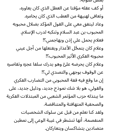
أو كف عقله مؤقتا عن العطل الذي كان يعاوره،
وتعافى لهنيهة من العطب الذي كان يخامره.
وعاد ليتفق معي على القول المؤكد بضلال محبوبه
المحبوب بن عبد السلام وتنكبه لدرب الإسلام.
فعلام يحمل علي إذن ويهاجمني؟!
وعلام كان يتمحَّل الأعذار ويفتعلها من أجل عيني
محبوبه الفكري الأثير المحبوب؟!
وعلام كان يحرضه علىَّ وهو يدرك سلفا عجزه وتقاصره
عن الوقوف بوجهي والتصدي لي؟!
إن ما وقع فيه قفة المحبوبي من التضارب الفكري
والقولي، هو بلا شك نموذج جديد، ودليل جديد، على
ما يبتذله حزب المؤتمر الشعبي من المبتذلات الفكرية
والصحفية المتهافتة والمتناقضة.
ولقد كنا نعلم من قبل عن سلوك الشخصيات
المنفصمة، أنها تنشطر في غيبة الوعي إلى نمطين
متضادين يتشاكسان ويتعاركان.