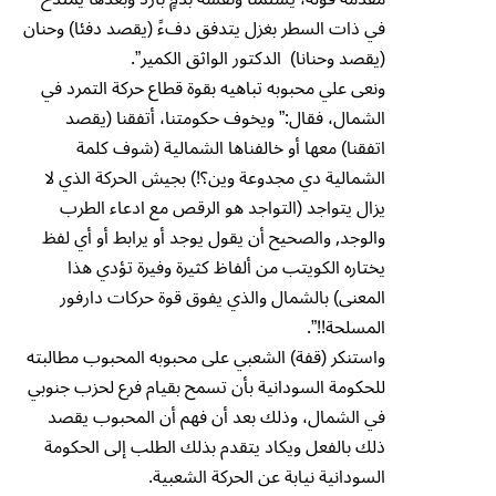
في ذات السطر بغزل يتدفق دفءً (يقصد دفئا) وحنان
(يقصد وحنانا) الدكتور الواثق الكمير”.
ونعى علي محبوبه تباهيه بقوة قطاع حركة التمرد في
الشمال، فقال:” ويخوف حكومتنا، أتفقنا (يقصد
اتفقنا) معها أو خالفناها الشمالية (شوف كلمة
الشمالية دي مجدوعة وين؟!) بجيش الحركة الذي لا
يزال يتواجد (التواجد هو الرقص مع ادعاء الطرب
والوجد, والصحيح أن يقول يوجد أو يرابط أو أي لفظ
يختاره الكويتب من ألفاظ كثيرة وفيرة تؤدي هذا
المعنى) بالشمال والذي يفوق قوة حركات دارفور
المسلحة!!”.
واستنكر (قفة) الشعبي على محبوبه المحبوب مطالبته
للحكومة السودانية بأن تسمح بقيام فرع لحزب جنوبي
في الشمال، وذلك بعد أن فهم أن المحبوب يقصد
ذلك بالفعل ويكاد يتقدم بذلك الطلب إلى الحكومة
السودانية نيابة عن الحركة الشعبية.