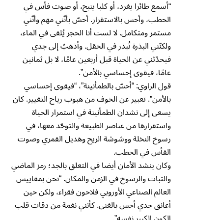
“أسمع طائرا يغرد، أو كلبا ينبح، أو صوت فأس في
الحطب، وأحس بالاستقرار. أحسّ بأنّني مهم وأنّني
مستمر ومتكامل. لا لست أنا الحجر يُلقى في الماء،
ولكنّني البذرة تُبذر في الحقل. وأذهبُ إلى جدي
فيحدّثني عن الحياة قبل أربعين عامًا، لا بل ثمانين
عامًا، فيقوى إحساسي بالأمن”.
قول الراوي: “أحسّ بالطمأنينة”، “فيقوى إحساسي
بالأمن”. تعبير عن الخوف من هبوب رياح التغيير. كان
يسعى إلى نشدان الطمأنينة في استمرار الحياة
واستقرارها من عناصر الطبيعة والتوحّد معها، في
رسوخ النخلة ووشوشة الريح وهديل القمري وصوت
الفأس في الحطب.
وكان ينشد الأمان أيضا في التعلق بالجد؛ رمز الماضي
والثبات والرسوخ في الزمن والمكان. “نحن بمقاييس
العالم الصناعي الأوروبي فلاحون فقراء، ولكن حين
أعانق جدي أحس بالغنى. كأنني نغمة من دقات قلب
الكون الكبير نفسه”.