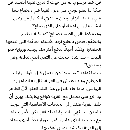
في خط مرسوم، ثم من حيث لا ندري لقينا أنفسنا في
سكة ما نعلم تودي على وين. لقينا شيء وضاع مننا
شيء، داك النهار. ونحن ما ندري البكاء ليش وعلى
ايش، على ال لقيناه أو على الذي ضاع؟”.
وهذه كما يقول الطيب صالح: “مشكلة التغيير
والتقدّم، فنحن بالطبع نريد الأشياء المادّية التي تنتجها
الحضارة، ولكنّنا أحيانًا ندفع أكثر ممّا يجب. ورواية ضو
البيت – بندرشاه، تبحث عن الثمن الذي ندفعه وهل
يستحق!”.
حينما تقاعد “محيميد” عن العمل قبل الأوان وترك
الخرطوم وعاد ليعيش في القرية، قال له الطاهر ود
الرواسي: ماذا جاء بك إلى هذا البلد الفقر. لأنّ الطاهر
ود الرواسي تعامل مع القرية كواقع يعايشه، ويرى أنّ
تلك القرية تفتقر إلى الخدمات الأساسية التي توجد
بالمدن. لذا فهي بالنسبة له بلد فقر. لكن الأمر يختلف
مع محيميد الذي هاجر واغترب وزار بلادًا أخرى، وعاد
إلى القرية ليكتشف مدى أهمّيتها.