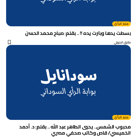
منبر الرأي
بسطت يدها وبترت يده !! .. بقلم: صباح محمد الحسن
طارق الجزولي
منبر الرأي
محبوب الشمس.. يحيي الطاهر عبد الله .. بقلم: د. أحمد
الخميسي/ قاص وكاتب صحفي مصري