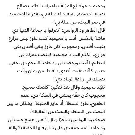
ومحيميد هو قناع المؤلف باعتراف الطيّب صالح
نفسه: “مصطفى سعيد له صلة بي، بقدر ما لمحيميد
في ضو البيت، من صلة بي”.
قال الطاهر ود الرواسي: “تعرفوا يا جماعة الدنيا دي
ماشة بالعكس. أنت يا محيميد كنت عاوز تبقى مزارع
بقيت أفندي. ومحجوب كان عاوز يبقى أفندي بقى
مزارع.. الكلام انت يا محيميد ضيّعت عمرك في
التعليم. لفّيت ورجعت لي ود حامد السجم دي بخفي
حنين. كأنّك بقيت أفندي بالغلط. من زمان وأنت
نفسك في زراعة الرماد دي”.
تنهّد محيميد وقال بعد تفكير: “كلامك صحيح.
محجوب كان حقّه يمشي في السكة دي، عنده
الطموح. عاوز السلطة. أنا عاوز الحقيقة. وشتّان ما بين
البحث عن السلطة والبحث عن الحقيقة”.
ضحك ود الرواسي ساخرًا وقال: “يعني هسع جيت لي
ود حامد المسجمة دي على شان فيها الحقيقة؟ والله