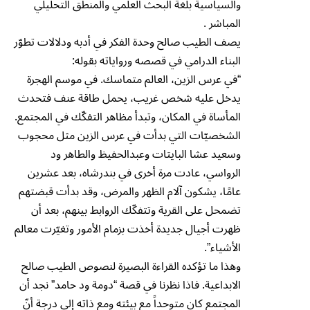
والسياسية بلغة البحث العلمي والمنطق التحليلي
المباشر .
يصف الطيب صالح وحدة الفكر في أدبه ودلالات تطوّر
البناء الدرامي في قصصه ورواياته بقوله:
“في عرس الزين، العالم متماسك. في موسم الهجرة
يدخل عليه شخص غريب، يحمل طاقة عنف فتحدث
المأساة في المكان، وتبدأ مظاهر التفكّك في المجتمع.
الشخصيّات التي بدأت في عرس الزين مثل محجوب
وسعيد عشا البايتات وعبدالحفيظ والطاهر ود
الرواسي، عادت مرة أخرى في بندرشاه، بعد عشرين
عامًا، يشكون آلام الظهر والمرض، وقد بدأت قبضتهم
تضمحل على القرية وتتفكّك الروابط بينهم، بعد أن
ظهرت أجيال جديدة أخذت بزمام الأمور وتغيّرت معالم
الأشياء”.
وهذا ما تؤكده القراءة البصيرة لنصوص الطيب صالح
الابداعية. فاذا نظرنا في قصة “دومة ود حامد” نجد أن
المجتمع كان متوحداً مع بيئته ومع ذاته إلى درجة أنّ