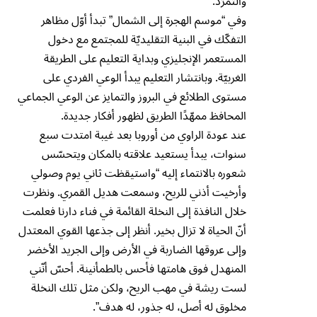
والتمرّد.
وفي “موسم الهجرة إلى الشمال” تبدأ أوّل مظاهر
التفكّك في البنية التقليديّة للمجتمع مع دخول
المستعمر الإنجليزي وبداية التعليم على الطريقة
الغربيّة. وبانتشار التعليم يبدأ الوعي الفردي على
مستوى الطلائع في البروز والتمايز عن الوعي الجماعي
المحافظ ممهّدًا الطريق لظهور أفكار جديدة.
عند عودة الراوي من أوروبا بعد غيبة امتدت سبع
سنوات، يبدأ يستعيد علاقته بالمكان ويتحسّس
شعوره بالانتماء إليه “واستيقظت ثاني يوم وصولي
وأرخيت أذني للريح، وسمعت هديل القمري. ونظرت
خلال النافذة إلى النخلة القائمة في فناء دارنا فعلمت
أنّ الحياة لا تزال بخير. أنظر إلى جذعها القوي المعتدل
وإلى عروقها الضاربة في الأرض وإلى الجريد الأخضر
المنهدل فوق هامتها فأحس بالطمأنينة. أحسّ أنّني
لست ريشة في مهب الريح، ولكن مثل تلك النخلة
مخلوق له أصل، له جذور، له هدف”.