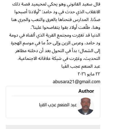
قال سعيد القانوني وهو يحكي لمحيميد قصة ذلك
الانقلاب الذي حدث في ود حامد: “أولادنا أصبحوا
ضدّنا. المدارس فتحناها بالعرق والتعب والجري هنا
وهنا، طلّعت أولاد بقوا يتفاصحوا علينا”.
الدنيا قد تغيّرت ومجتمع القرية الذي ألفناه في دومة
ود حامد، وعرس الزين وإلى حدٍّ ما في موسم الهجرة
إلى الشمال؛ بدأ في التحول بعد أن دخلته مظاهر
التحديث، وغيّرت في شبكة علاقاته الاجتماعية.
عبد المنعم عجب الفَيا
٢٢ مايو ٢٠٢٦
abusara21@gmail.com
Author
عبد المنعم عجب الفيا