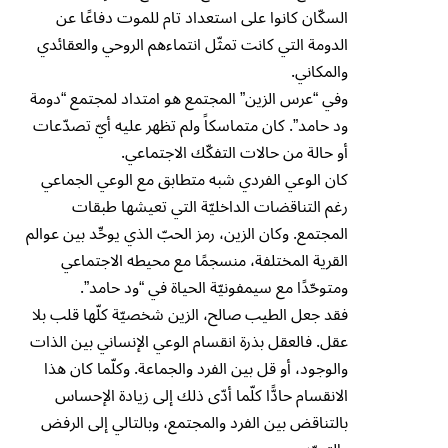
السكّان كانوا على استعداد تام للموت دفاعًا عن
الدومة التي كانت تمثّل انتماءهم الروحي والعقائدي
والمكاني.
وفي “عرس الزين” المجتمع هو امتداد لمجتمع “دومة
ود حامد”. كان متماسكاً ولم تظهر عليه أيّ تصدّعات
أو حالة من حالات التفكّك الاجتماعي.
كان الوعي الفردي شبه متطابق مع الوعي الجماعي
رغم التناقضات الداخليّة التي تعيشها طبقات
المجتمع. وكان الزين، رمز الحبّ الذي يوحِّد بين عوالم
القرية المختلفة، منسجمًا مع محيطه الاجتماعي
ومتوحّدًا مع سيمفونيّة الحياة في “ود حامد”.
فقد جعل الطيب صالح، الزين شخصيّة كلّها قلب بلا
عقل. فالعقل بذرة انقسام الوعي الإنساني بين الذات
والوجود، أو قل بين الفرد والجماعة. وكلّما كان هذا
الانقسام حادًّا كلّما أدّى ذلك إلى زيادة الإحساس
بالتناقض بين الفرد والمجتمع، وبالتالي إلى الرفض