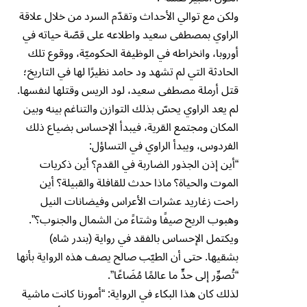
ولكن مع توالي الأحداث وتقدّم السرد من خلال علاقة
الراوي بمصطفى سعيد واطلاعه على قصّة حياته في
أوروبا، وانخراطه في الوظيفة الحكوميّة، ووقوع تلك
الحادثة التي لم تشهد ود حامد نظيرًا لها في التاريخ؛
قتل أرملة مصطفى سعيد، لود الريس وقتلها لنفسها.
لم يعد الراوي يحسّ بذلك التوازن والتناغم بينه وبين
المكان ومجتمع القرية، فيبدأ الإحساس بضياع ذلك
الفردوس، ويبدأ الراوي في التساؤل:
“أين إذن الجذور الضاربة في القدم؟ أين ذكريات
الموت والحياة؟ ماذا حدث للقافلة والقبيلة؟ أين
راحت زغاريد عشرات الأعراس وفيضانات النيل
وهبوب الريح صيفًا وشتاءً من الشمال والجنوب؟”.
ويكتمل الإحساس بالفقد في رواية (بندر شاه)
بشقيها. حتى أن الطيّب صالح يصف هذه الرواية بأنها
“تُصوِّر إلى حدٍّ ما عالمًا مُضَاعًا”.
لذلك كان هذا البكاء في الرواية: “أمورنا كانت ماشية