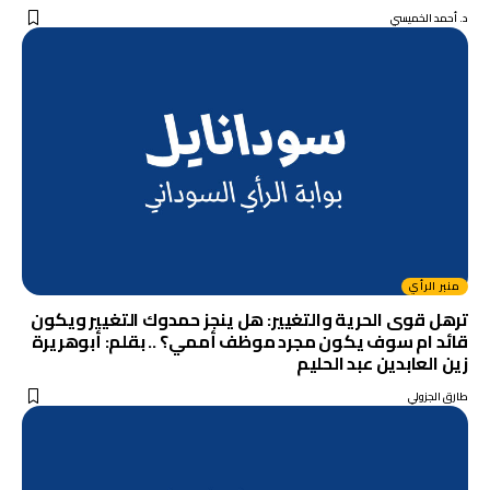
د. أحمد الخميسي
منبر الرأي
ترهل قوى الحرية والتغيير: هل ينجز حمدوك التغيير ويكون
قائد ام سوف يكون مجرد موظف أممي؟ .. بقلم: أبوهريرة
زين العابدين عبد الحليم
طارق الجزولي