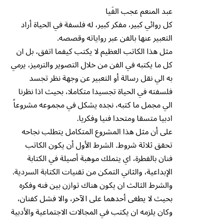
عبد المنعم عجب الفَيا
كل روائي كبير، مفكر كبير، له فلسفة في الحياة أراد
التعبير عنها بالفن عبر رواياته وقصصه.
مثل هذا الكاتب العظيم لا يكتب كيفما اتفق، بل ان
كل ما يكتبه في الفن من خلال التصوير والترميز، يرمي
به الي نقل رسالة أو التعبير عن وجهة نظر تجسد
فلسفته في الحياة تجسيدا متكاملا، بحيث اذا نظرنا
الي مجمل ما كتبه، نجده يشكل في مجموعه مشروعاً
ادبيا متسقا ومتحدا فنيا وفكريا.
على أن مثل هذا المشروع المتكامل يتطلب نجاحه
تحقق ثلاثة شروط. الشرط الأول أن يكون الكاتب
فنان بالفطرة، اي يتملك موهبة أصيلة في الكتابة
الإبداعية، والثاني التمكن من تقنيات الكتابة السردية.
والشرط الثالث ان يكون هناك توازن بين فنه وفكره
بحيث لا يطغى أحدهما على الآخر، والا فشل كفنان،
وكان يلزمه ان يكتب في المجالات الاجتماعية والأدبية