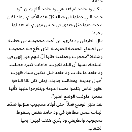
حكاية”.
ولكن ود حامد لم تعد هي ود حامد أيّام زمان. “ود
حامد التي حملها في خياله كلّ هذه الأعوام، وعاد الآن
يبحث عنها مثل جندي في جيش مهزوم، لم يعد لها
وجود”.
قال الطريفي ود بكرى، ابن أخت محجوب، في خطبته
في اجتماع الجمعية العمومية الذي خُلع فيه محجوب
وشلته: “محجوب وجماعته ظنّوا أنّ ليهم حق إلهي في
السلطة. نسوا أن البلد تغيرت. حاجات كتيرة حصلت.
ود حامد ما عادت ود حامد قبل تلاتين سنة. ظهرت
أجيال جديدة، ومطالب جديدة. زمان كان لمّا الباخرة
تظهر الناس يتلموا تحت الدومة ويتفرجوا عليها كأنها
معجزة. دلوقت الوضع اتغير”.
لقد تغيّر الوضع فعلاً. حتى أولاد محجوب صوّتوا ضدّه.
البنات عملن مظاهرة في ود حامد هتفن بسقوط
محجوب. والطريفي ود بكري هتف فيهن: يحيا
الشعب.