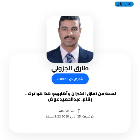
منبر الرأي
طارق الجزولي
عرض كل المقالات
لمحة من نفاق الكيزان وأذنابهم: هذا هو ترك ..
بقلم: عبدالحميد عوض
اخر تحديث: 25 أبريل, 2026 3:22 مساءً