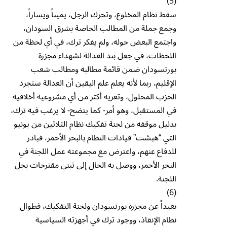
(5)
سقط نظام المخلوع، وتحرك الرجل، يميناً ويساراً،
وجمع جملة من المطالب الخاصة بشرق السودان،
واجتمع البعض حوله، ولم يفكر ترك، في أي لحظة من
اللحظات، في جعل بند العدالة لشهداء مجزرة
بورتسودان ضمن قائمة مطالبه ومطالب شعب
الإقليم، ربما لأنه يعلم علم اليقين أن العدالة ستجرد
الحزب المحلول، وتعريه أكثر من أي مشروعية أخلاقية
في المستقبل، وهو أمر- كما يتضح- لا يرغب فيه ترك،
بدليل موقفه من لجنة تفكيك نظام الثلاثين من يونيو
التي “هبشت” قيادات النظام بالبحر الأحمر، فبادر
للدفاع عنهم، واعترض مع مجموعته عمل اللجنة في
البحر الأحمر، ووصل به الحال إلى تبني مقترحات بحل
اللجنة.
(6)
بعيداً عن مجزرة بورتسودان ولجنة التفكيك، فطوال
نظام الإنقاذ، ووجود ترك في أجهزته السياسية