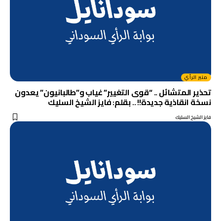
منبر الرأي
تحذير المتشائل .. “قوى التغيير” غياب و”طالبانيون” يعدون
نسخة انقاذية جديدة!! .. بقلم: فايز الشيخ السليك
فايز الشيخ السليك