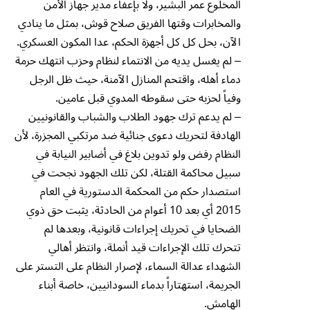
المخلوع عمر البشير، ولا بإعفاء مدير جهاز الأمن
والمخابرات وقتها الفريق صلاح قوش، بمثل ما ينادي
الآن، بحل كل كل أجهزة الحكم، عدا المكون العسكري.
– لم يغسل يديه من الانتماء لنظام وحزب انتهك حرمة
دماء أهله، واقتحم المنازل الآمنة، حيث ظل الرجل
وفياً لحزبه حتى سقوطه المدوي قبل عامين.
– لم يدعم ترك جهود الطلاب والشباب والقانونيين
الهادفة لتحريك دعوى جنائية ضد مرتكبي المجزرة، لأن
النظام رفض ولو تدوين بلاغ في أضابير النيابة في
سبيل محاكمة القتلة، لكن تلك الجهود نجحت في
استصدار حكم من المحكمة الدستورية في العام
2015 أي بعد 10 أعوام من الحادثة، يثبت حق ذوي
الضحايا في تحريك إجراءات قانونية، وبعدها لم
تتحرك تلك الإجراءات قيد أنملة، وانتظر أهالي
الشهداء عدالة السماء، لإصرار النظام على التستر على
الجريمة، استهتاراً بدماء السودانيين، خاصة أبناء
الهامش.