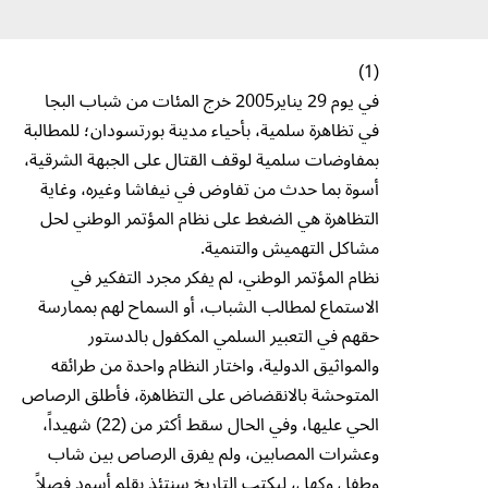
(1)
في يوم 29 يناير2005 خرج المئات من شباب البجا
في تظاهرة سلمية، بأحياء مدينة بورتسودان؛ للمطالبة
بمفاوضات سلمية لوقف القتال على الجبهة الشرقية،
أسوة بما حدث من تفاوض في نيفاشا وغيره، وغاية
التظاهرة هي الضغط على نظام المؤتمر الوطني لحل
مشاكل التهميش والتنمية.
نظام المؤتمر الوطني، لم يفكر مجرد التفكير في
الاستماع لمطالب الشباب، أو السماح لهم بممارسة
حقهم في التعبير السلمي المكفول بالدستور
والمواثيق الدولية، واختار النظام واحدة من طرائقه
المتوحشة بالانقضاض على التظاهرة، فأطلق الرصاص
الحي عليها، وفي الحال سقط أكثر من (22) شهيداً،
وعشرات المصابين، ولم يفرق الرصاص بين شاب
وطفل وكهل، ليكتب التاريخ سنتئذٍ بقلم أسود فصلاً