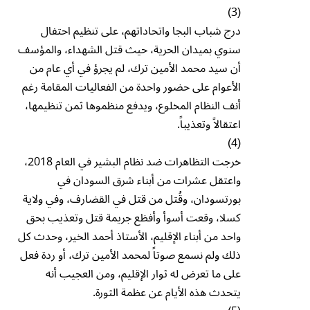
(3)
درج شباب البجا واتحاداتهم، على تنظيم احتفال
سنوي بميدان الحرية، حيث قتل الشهداء، والمؤسف
أن سيد محمد الأمين ترك، لم يجرؤ في أي عام من
الأعوام على حضور واحدة من الفعاليات المقامة رغم
أنف النظام المخلوع، ويدفع منظموها ثمن تنظيمها،
اعتقالاً وتعذيباً.
(4)
خرجت التظاهرات ضد نظام البشير في العام 2018،
واعتقل عشرات من أبناء شرق السودان في
بورتسودان، وقُتل من قتل في القضارف، وفي ولاية
كسلا، وقعت أسوأ وأفظع جريمة قتل وتعذيب بحق
واحد من أبناء الإقليم، الأستاذ أحمد الخير، وحدث كل
ذلك ولم نسمع صوتاً لمحمد الأمين ترك، أو ردة فعل
على ما تعرض له ثوار الإقليم، ومن العجيب أنه
يتحدث هذه الأيام عن عظمة الثورة.