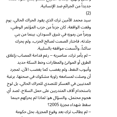
جديداً من الجرائم ضد الإنسانية.
(2)
سيد محمد الأمين ترك الذي يقود الحراك الحالي، يوم
وقعت الواقعة، كان جزءاً من حزب المؤتمر الوطني،
ورمزاً من رموزه في شرق السودان، بينما من بني
جلدته، فاختار الصمت لصالح الحزب، ولم يحرك
ساكناً، واتَّسمت مواقفه بالسلبية.
– لم يأمر ترك، مناصريه – رغم فداحة المصاب بإغلاق
الطرق أو الموانئ والمطارات وخط السكة حديد
وأنبوب النفط، ولم يغضب كما يغضب الآن، لمجرد
أن وصلت لمسامعه راوية مشكوك في صحتها، برغبة
المدنيين في العسكر للتصدي للحراك الحالي، بل لوح
باستخدام آلاف المتدربين على حمل السلاح، لصد أي
هجوم محتمل، والسؤال هو: لماذا لم يحركهم حينما
سقط شهداء مجزرة 2005؟
– لم يطالب ترك بعد وقوع المجزرة، بحل حكومة