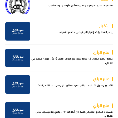
المخدرات تغزو الخرطوم والحرب تعمّق الأزمة وتهدد الشباب
الأخبار
ياسر العطا يؤكد إصرار الجيش على «حسم التمرد»
منبر الرأي
عملية يوليو الكبرى (2): ساعة صفر فتح ابواب العنف (1-2) .. عرض/ محمد علي
خوجلي
منبر الرأي
التخدير وسوق الأطباء .. بقلم: عميد معاش طبيب سيد عبد القادر قنات
منبر الرأي
مشكلات النظام التعليمي السودان أنموذجا “1” .. بقلم: بروفيسور: عباس
محجوب