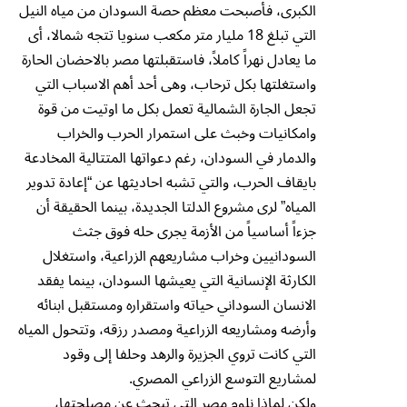
الكبرى، فأصبحت معظم حصة السودان من مياه النيل
التي تبلغ 18 مليار متر مكعب سنويا تتجه شمالا، أى
ما يعادل نهراً كاملاً، فاستقبلتها مصر بالاحضان الحارة
واستغلتها بكل ترحاب، وهى أحد أهم الاسباب التي
تجعل الجارة الشمالية تعمل بكل ما اوتيت من قوة
وامكانيات وخبث على استمرار الحرب والخراب
والدمار في السودان، رغم دعواتها المتتالية المخادعة
بايقاف الحرب، والتي تشبه احاديثها عن “إعادة تدوير
المياه” لرى مشروع الدلتا الجديدة، بينما الحقيقة أن
جزءاً أساسياً من الأزمة يجرى حله فوق جثث
السودانيين وخراب مشاريعهم الزراعية، واستغلال
الكارثة الإنسانية التي يعيشها السودان، بينما يفقد
الانسان السوداني حياته واستقراره ومستقبل ابنائه
وأرضه ومشاريعه الزراعية ومصدر رزقه، وتتحول المياه
التي كانت تروي الجزيرة والرهد وحلفا إلى وقود
لمشاريع التوسع الزراعي المصري.
ولكن لماذا نلوم مصر التي تبحث عن مصلحتها،