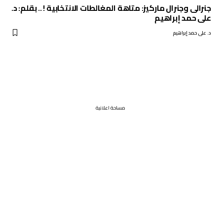
جنرالى وجنرال ماركيز: متاهة المغالطات الانتخابية ! .. بقلم: د.
على حمد إبراهيم
د. على حمد إبراهيم
مساحة اعلانية