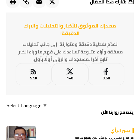
شارك هذا المقال
مصدرُك الموثوق للأخبار والتحليلات والآراء
الدقيقة!
نقدّم تغطية دقيقة ومتوازنة، إلى جانب تحليلات
معمّقة وآراء متنوعة تساعدك على فهم ما وراء الخبر.
تابع آخر المستجدات والرؤى أولًا بأول.
5.5K
140
3.5K
Select Language
▼
يتصفح زوارنا الآن
منبر الرأي
من الدرع القبلي إلى الوحش الذي يلتهم صانعه