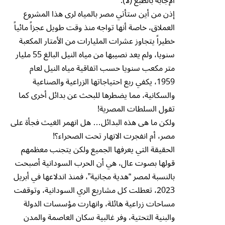
الإجابة بالطبع (لا).
إذن من أين ستأتي مصر بالمياه لرى هذا المشروع
العملاق، خاصة أنها تواجه منذ وقت طويل عجزاً مائياً
خطيراً يتجاوز عشرات المليارات من الأمتار المكعبة
سنويا، ولم يعد نصيبها من مياه النيل البالغ 55 مليار
متر مكعب سنويا حسب اتفاقية مياه النيل لعام
1959، يكفي ربع احتياجاتها الزراعية والصناعية
والسكانية، مما يضطرها للبحث عن بدائل أخرى كما
تقول السلطات المصرية!
ولكن ما هى هذه البدائل… هل انهمر الغيث فجأة على
مصر، أم انفجرت الانهار تحت الصحراء؟!
الحقيقة التي يعرفها الجميع ولكن يتجنب معظمهم
قولها بصوت عال، هي أن الحرب السودانية أصبحت
بالنسبة لمصر “هدية مجانية”، فمنذ اندلاعها في أبريل
2023، تعطلت كل مشاريع الري السودانية، وتوقفت
مساحات زراعية هائلة، وانهارت مؤسسات الدولة
والبنية التحتية، وفر غالبية سكان العاصمة والمدن