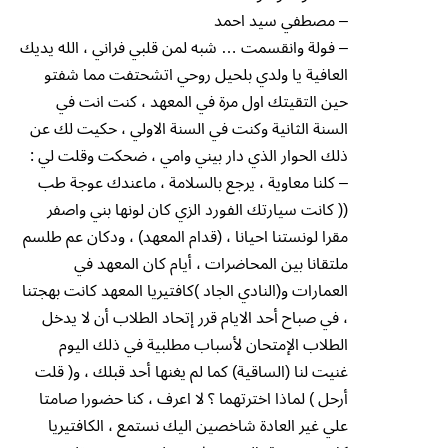
– مصطفي سيد احمد
– فولة وانقسمت … شبه لمن قلبي فراني ، الله يديك
العافية يا ولدي بلحيل روحي اتشحتفت مما شفتو
حين التقيتك اول مرة في المعهد ، كنت انت في
السنة الثانية وكنت في السنة الاولي ، حكيت لك عن
ذلك الحوار الذي دار بيني وامي ، ضحكت وقلت لي :
– كلنا معاوية ، يرجع بالسلامة ، ماعندك عوجة طب
(( كانت سيارتك الفورد الزي كان لونها بني واصفر
مقرا لونستنا احيانا ، (قدام المعهد) ، ودكان عم طلسم
ملتقانا بين المحاضرات ، أيام كان المعهد في
العمارات و(النادي الجاد )كافتيريا المعهد كانت بهجتنا
، في صباح أحد الايام قرر إتحاد الطلاب أن لا يدخل
الطلاب الإمتحان لأسباب مطلبية في ذلك اليوم
غنيت لنا (الساقية) كما لم يغنها أحد قبلك ، و( قلت
أرحل ) لماذا اخترتهما ؟ لا اعرف ، كنا حضورا صامتا
علي غير العادة شاخصين اليك نستمع ، الكافتيريا