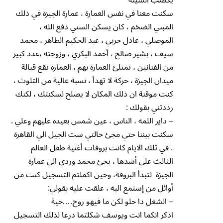
سكنت معنا في نفس العمارة ، عمارة الجيزة في ذلك
المبني الضخم ، كان يسكن السني دفع الله ،
الموصلي ، عادل حربي ، عبد الحكيم الطاهر ، محمد
سيف ، بشير صالح ، أحمد البكري ، وزوجته ،عدد كبير
من الفنانين ، تمتلئ العمارة بهم ، العمارة تقع قبالة
ميدان الجيزة ، حركة لا تهدأ ، نسبة عالية من التلوث ،
كنت موقنة ان ذلك المكان لا يصلح لسكنتك ، لكنك
رددتني بقولك :
– داير اللمه ، الناس ، عين شمس بعيده عليهم وعلي .
سكنت بيننا حتي مجئ خالتي ست الجيل الي القاهرة
، في تلك الايام كانت بروفات أغنية طفل العالم
الثالث علي أشدها ، يجئ محمد وردي الي عمارة
الجيزة لتبدأ البروفة، وحين اكملتم التسجيل كنت من
أوائل من إستمع اليه ، علقت عليه بقولي:
– الشغل دا حلو لكن ما فيهو روح….حية
اذكر انكما انت ويوسف شكلتما درعا لذلك التسجيل