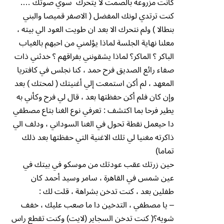
كانت مزروعة بالصمت لا يتحرك سوي صوتك ….
كنت ترتدي لونك المفضل ( الاصفر قميصا والبني
بنطالا ) ولم نتحرك الا بعد ان طويت العود الي بيته ،
معلنا نهاية الجلسة لماذا يؤلمني من احبهم بالغياب
الباكر ؟ الماكر؟ لماذا يشقونني بفراقهم ؟ خدثني ذات
صفاء رائع الصديق فرح حمد ، كنا نجلس في كافتريا
المعهد ، لم أكن استمعت إلي أغنيتك ( لمحتك ) بعد
وإن كان فلم أكن حفظتها بعد ، قال لي فرح وكأني به
يطير فرحا بما اكتشف : تعرفي نوع الغنا بتاع مصطفي
دا حيعمل نقطة تحول في الغنا السوداني ، ودلف الي
ذاكرته مغنيا لي تلك الاغنية التي حفظتها بعد ذلك
تماما)
حين زرتك عقب عودتك من موسكو في بيتك في
عين شمس في القاهرة ، سامر وسيد أحمد كان
طفلين بعد ، كنت تدخن بشراهة ، قلت لك :
– يا مصطفي ، التدخين دا ما صعب عليك ، خفف
شويه؟( كنت تدخن السجاير (لايت) وكنت تقطع راس