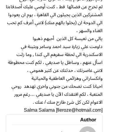
لم تخرج عن فضائها قط ، كنت أوصي عليك أصدقاءنا
المشتركين الذين يجيئون الي القاهرة ، يوم ان يعودوا
الي الدوحة ان (يخلوا بالهم منك) لانني أعرف كم تحب
الغناء والسهر ،
يالي من تعيسة كل الذين أحبهم ذهبوا
داومت علي زيارة سيد احمد وسامر وبثينة في
الاسكندرية الي لحظة سفرهم الي كندا , وما زلت
اسأل عنهم ، وساظل يا صديقي ، لكم كنت محظوظة
لانني عاصرتك ، حدثتك عن كثير همومي ،
وانكساراتي وهزائمي العاطفية والحياتية
احيانا كنت تضحك من جنوني واخري تهدهد روحي
المتعبة ، لكم افتقدك الآن يا صديقي …رغم مرور
الاعوام لكن كل شئ طازج منك / عنك .
Salma Salama [fieroze@hotmail.com]
Author