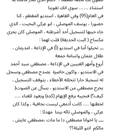
استثناء …… سوي انك تقوينا
في العام(95) وفي القاهرة ، استديو المقطم ، كنا
حضورا ، يوسف الموصلي ، ابو عركي البخيت ، الذي
جاء حينها لتسجيل أحد أشرطته ، الموصلي كان يجري
مكساج ( البت الحديقة) قلت لهما :
ـــ تخيلوا أننا في استديو (أ) في الإذاعة ، امدرمان ،
طلال عثمان واسامة جمعة
أروع وأمهر الفنيين في الإذاعة ، مصطفي سيد أحمد
في الاستديو ، واكون حاضرة يصدح مصطفي ونسجل
له تسجيلا حارا تتخلله الأخطاء ، يتوقف التسجيل ،
يخرج مصطفي من الاستديو ، يسأل عن الصوت(
كيف؟) فنجيبه برفع الإبهام (كده) ويعود للغناء ….
لحظتها …. كانت أدمعي ليست بخافية ، وكذا كان
عركي ، والموصلي تائه بيننا مهدئا :
ــــ يا اخوانا مصطفي دا ما مات ،مصطفي عايش ،
مالكم انتو الليلة؟؟