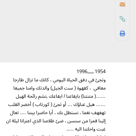
1954 ـــــ1996
وتجئ في دفق الحياة اليومي ، كانك ما تزال طازجا
معافي ، كقهوة ( ست الجيل) والدتك وامنا جميعا
……( متنتنا) بايقاعنا / ايقاعك ,نشم رائحة الهيل
…… هيل غناؤك … أو تجئ ( كورتاب ) أخضر القلب
تهفهف نغما ، نستظل بك ، أيا حاضرا بيننا …. تعال
إلينا قمرا من سنسن ، ضئ ظلامنا الذي اعترانا ليلة ان
غبت واحلتنا اليه …..