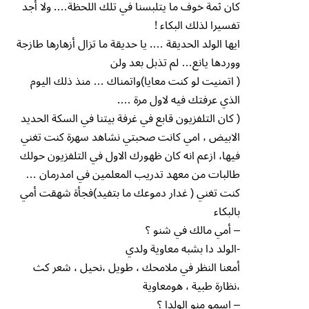
كان ثمة خوف ما يتلبسنا في تلك اللحظة…. ولا أجد
تفسيرا لذلك البكاء !
ايها الولد الحديقة …. يا حديقة ما تزال أزهارها طازجة
ووردها يانع… لم تذبل بعد ولن
( اتمنيت لو كنت معايا)واتمناك … منذ ذلك اليوم
الذي عرفتك فيه لاول مرة ….
( كان التلفزيون قابع في غرفة بيتنا في السكة الحديد
الابيض ، امي كانت صحبتي نشاهد سهرة كنت تغني
فيها، ازعم انه كان ظهورك الاول في التلفزيون حولك
طالبات من معهد تدريب المعلمين في امدرمان …
كنت تغني ( غدار دموعك ما بتفيد)فجأة شهقت أمي
بالبكاء
– أمي مالك في شنو ؟
-الولد دا بشبه معاوية ولدي
أمعنا النظر في ملامحك ، طويل ،نحيل ، شعر كث
،نظارة طبية ، هومعاوية
– اسمو منو الولدا ؟