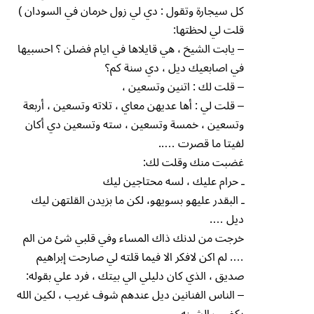
كل سيجارة وتقول : دي لي زول خرمان في السودان )
قلت لي لحظتها:
– يابت الشيخ ، هي قايلاها في ايام فضلن ؟ احسبيها
في اصابعيك ديل ، دي سنة كم؟
– قلت لك : اتنين وتسعين ،
– قلت لي : أها عديهن معاي ، تلاته وتسعين ، أربعة
وتسعين ، خمسة وتسعين ، سته وتسعين دي أكان
لفيتا ما قصرت …..
غضبت منك وقلت لك:
ـ حرام عليك ، لسه محتاجين ليك
ـ البقدر عليهو بسويهو، لكن ما بزيدن القلتهن ليك
ديل ….
خرجت من لدنك ذاك المساء وفي قلبي شئ من الم
…. لم اكن لافكر الا فيما قلته لي صارحت إبراهيم
صديق ، الذي كان دليلي الي بيتك ، فرد علي بقوله:
– الناس الفنانين ديل عندهم شوف غريب ، لكين الله
يكضب الشينه