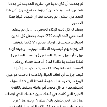
لم يحدث أن كان لدينا في التاريخ الحديث في بلادنا
شخص له ما اوتيت من كاريزما يجتمع حولها كل هذا
العدد من البشر ، لم يحدث قط ان شهدنا غيابا بهذا
الحضور
ينعقد له كل ذلك البكاء الجمعي ….. بل لم ينعقد
اصلا حتي لأحد قبلك ؟؟؟؟ حيث يحتفل كل الذين
احبوك ــ بك ـــ في ارجاء العالم ؟؟؟ كأنما يتوقف
التاريخ لديهم فينسونه الا ذلك اليوم…. يرجونه ان لا
يهل ، أو ليهل ليحرك السكون ( وعصب السكون )
لماذا فعلت بنا ذلك؟ لماذا أدخلتنا فضاء روحك ،
لامست اعصابنا وخلايانا ، صرت مكونا منها /لها ….
كيف جرؤت أن تعاند الحياة وتذهب ؟ دخلت مواعين
الروح صرت وجبتنا الشهية، لقمتنا التي نتقاسمها ،
نستطعمها ( مازال محمد أبو عاقلة يحتفظ باللقمة
الاخيرة التي كانت في فاهك حين داهمك الذي ابعدك
عنا ) هل نحن نتعزي بك / عنك ؟ ام بك عنا ؟ ترانا
نتقوي بك لحظة ضعفنا ؟ ذلكم الذي صار قاعدة بلا