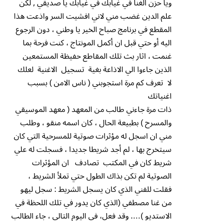
ويا حزن الغنا في غيابك في غيابك يا صديقي , لكن
علم الدين غضب مني لاني افشيت السر واذعت هذا
المقطع في برنامج صباح الخير يا وطني ، دون الرجوع
اليه أو حتي قبل ان أكمل المونتاج ، كنت فرحة بما
غنمت ، اثار بث تلك المقاطع حفيظة المستمعين
الذين جاءوا الي الاذاعة بغية تسجيل الاغنية لعلك
لا تعرف كم مرة استجوبني ( ناس الامن ) بسبب
اغنياتك
ذات مرة جاءني طالب من المعهد ( معهد الموسيقي
والمسرح ) بطبيعة الحال ، كان اسمه منقو ، وطلب
مني ان اسجل له مؤثرات صوتية للمسرحية التي كان
سيتخرج بها ، لم أجد شريطا جديدا ، فسجلت له علي
شريط كان في المكتب تصادف ان المؤثرات
الصوتية لم تكن بذاك الطول حتي تملأ الشريط ،
فقلت للفني الذي كان يسجل الشريط : سجل ليهو
من غنا مصطفي (الذي كان يدور في تلك اللحظة في
الاستديو )…. وقد فعل، في اليوم التالي ، جاء الطالب