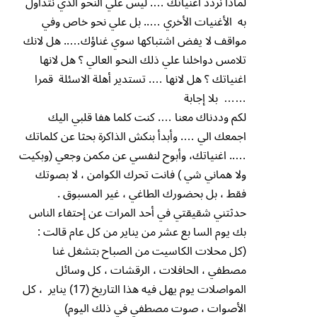
لماذا نردد اغنياتك …. ليس علي النحو الذي نتداول
به الأغنيات الأخري ….. بل علي نحو خاص وفي
مواقف لا يفض اشتباكها سوي غناؤك….. هل لانك
تلامس دواخلنا علي ذلك النحو العالي ؟ هل لانها
اغنياتك ؟ هل لانها …. تستدير أهلة الاسئلة قمرا
…… بلا إجابة
لكم وددناك معنا …. كنت كلما هفا قلبي اليك
اجمعك الي …. وأبدأ بنكش الذاكرة بحثا عن كلماتك
….. اغنياتك، وأبوح لنفسي عن مكمن وجعي (وبكيت
ولا هماني شي ) فانت تحرك الكوامن ، لا بصوتك
فقط ، بل بحضورك الطاغي ، غير المسبوق .
حدثتني شقيقتي في أحد المرات عن إحتفاء الناس
بك يوم السا بع عشر من يناير من كل عام قالت :
(كل محلات الكاسيت من الصباح بتشغل غنا
مصطفي ، الحافلات ، الرقشات ، كل وسائل
المواصلات يوم يهل فيه هذا التاريخ (17) يناير ، كل
الأصوات ، صوت مصطفي في ذلك اليوم)