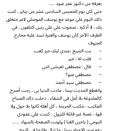
يعرفه من دكتور عمر عبود ….
حتي كان يوم الخميس السادس عشر من يناير ، كنت
ذلك اليوم علي موعد مع يوسف الموصلي لامر متعلق
بك ، لا أذكره ، صحوت علي علي رنين التلفون ، في
الطرف الآخر كان يوسف والعبرة تسد عليه مخارج
الحروف
– بت الشيخ ،عندي ليك خبر كعب
– قلت له : خير
– قال : مصطفي تعيشي انتي
– مصطفي منو؟
– مصطفي سيد أحمد
وانقطع الحديث بيننا ، مادت الدنيا بي ، رحت أصرخ
كالملدوغة بلا أمل في الشفاء ، دخلت ذاك الصباح
المكتب ، مكتب الجريدة ، كل أهله كانوا بلا حول ولا
قوة ، غصة غير قابلة للنزول ، كتبت علي عمودي
اليومي ( ياحزن الغنا ) ولونت الصفحة بالسواد …..
رغم مرور الاعوام بيننا ، ما تزال طازجا في الروح