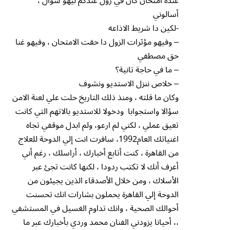
عنده امتحان كان في زول عندكم ليهو سؤال ،
أسالوني
-لكين دا شريط الاذاعه
– وفيهو مؤثرات الزول دا حقت الامتحان ، وفيهو غنا
حق مصطفي
– ما في حاجة تانية؟
– خلاص ننزل الاستديو ونشوف
وكان ما قلته ، ومنذ ذلك التاريخ حلت علي لعنة الامن
سؤالا واستجوابا ودخولا للاستديو بالاتهم التي كانت
تعيق عملي ، لكني لم ارعو، ولم ابدل موقفي تجاه
اغنياتك العام1992، سافرت انت إلي الدوحة للعلاج
من القاهرة ، كنت أتابع أخبارك ، أراسلك ، رغم أني
أعرف أنك لا تكتب ردودا ، لكنها كانت تجئ عبر
الأسلاك ، ومن خلال الأصدقاء الذين يجيئون من
الدوحة إلي القاهرة يحملون بشارات انك تحسنت
أحوالك الصحية ، وانك تداوم الغسيل في المستشفي
،، أحيانا يزودني الفنان محمد وردي بأخبارك عبر ما