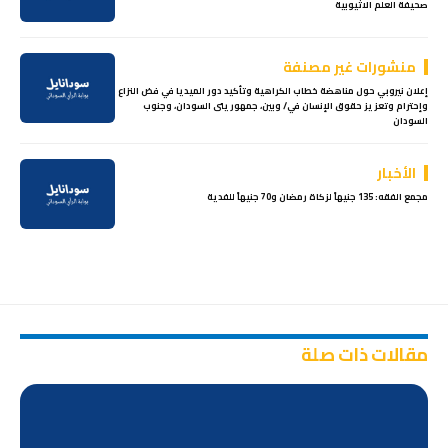
صحيفة العلم الاثيوبية
منشورات غير مصنفة
إعلان نيروبي حول مناهضة خطاب الكراهية وتأكيد دور الميديا في فض النزاع
وإحترام وتعزيز حقوق الإنسان في/ وبين، جمهوريتى السودان، وجنوب
السودان
الأخبار
مجمع الفقه: 135 جنيهاً لزكاة رمضان و70 جنيهاً للفدية
مقالات ذات صلة