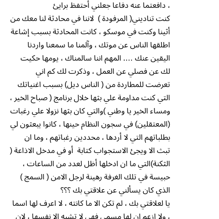
، دافعتما عنه دفاعا جعلني أحتفظ برايئ
كنت تناديني( المرفودة ) لاننا في محادثة لنا معك من
أثينا وكنت في موسكو ، كانت المحادثة بسبب إشاعة
اطلقها الناس عن موتك ، وآلمنا ما سمعنا واردنا
اليقين عنك …. المهم اننا سالمناك ، يومها حكيت
لك عن فصلي عن العمل ، وذكرت لك كم اني
تعرضت للمطاردة من ( الناس ديل) بسبب اغنياتك
التي كنت مداومة علي بثها خلال برنامج ( صباح الخير ،
ومساء الخير يا وطني )والتي كان بثها نزولا علي رغبات
(المعتقلين) في سجون النظام حينها ، كانوا يبعثون لي
بطلباتهم التي لا أردها ، محددين رغباتهم ، وما ان
تبث الا ويجئ الاستجواب كتابة أو في مدخل الاذاعة (
الثكنة)التي ما ان ادخلها أظل لعدد من الساعات ،
حبيسة في تلك الغرفة رهينة لرجل الامن ( السمج )
الذي كان يسألني عن علاقتي بك ؟؟؟
يا لعلاقتي بك ، لم تكن الا ما كانته ، لا اعرف لها اسما
، ولا ازعم ان لها مسمي فهي لا تشبه الا نفسها ، لان