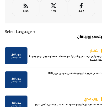
5.5K
140
3.5K
Select Language
▼
يتصفح زوارنا الآن
الأخبار
ترقية رئيس لجنة تحقيق (تاركو) التي طلب أحد اعضائها مليون دولار (رشوة)
لقتل القضية
نظرات في تاريخ الكبابيش الشفاهي لموسى مروح (1/2)
ايوب قدي
علاقات متميزة بين اثيوبيا والامارات !.. بقلم: ايوب قدي/ رئيس تحرير