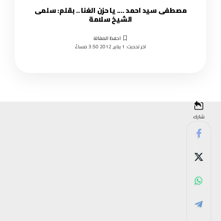
مصطفى سيد احمد …. يا حزن الغنا .. بقلم: سلمى
الشيخ سلامة
اخر تحديث: 1 يناير, 2012 3:50 مساءً
شارك