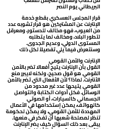
من خطاب ونستون تشرشل للشعب
البريطاني يوم النصر
قرار المجلس العسكري بقطع خدمة
الإنترنت عن المشتركين هو قرار تشوبه عدد
من العيوب، فهو مخالف للدستور، ومعرقل
لتطور البلاد، ومخالف لما يتطلبه
المستوى الدولي، وعديم الجدوى.
وسنتعرض فيما يلي تفصيلاً لكل ذلك
الإنترنت والأمن القومي
القول بأن الإنترنت يتيح أفعالا تضر بالأمن
القومي هو قول صحيح، ولكنه لايبرر منع
الأنترنت. لماذا؟ لأن الأفعال التي تضر بالأمن
القومي يتيحها عدد غير محدود من
الوسائل. فكل أدوات الكتابة والتواصل
الجسماني كالسيارات، أو الصوتي
كالهواتف، يمكن إستخدامها في الأعمال
المهددة للأمن القومي، ولا يمكن لحكومة
تنظر لمصلحة شعبها أن تفكر في منعها.
يبقى بعد ذلك السؤال كيف يضر الإنترنت