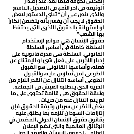
إنعكس تخوفه فيما بعد، عند إصدار
الوثيقة فى آخر الأمر، فى التعديل التاسع
والذى ينص على أن ” تبنى الدستور لبعض
الحقوق لا يجب أن يفسر بأنه يتضمن إنكاراً
أو إستهانة بالحقوق الأخرى التى يحتفظ
بها الشعب”
حقوق الإنسان هي موانع لإستخدام
السلطة كامنة في أساس السلطة
القانوني. السلطة هى قدرة قانونية على
إجبار الآخرين، على فعل شئ أو الإمتناع عن
فعله، وأساسها القانونى هو القبول
الطوعى لمن تُمارس عليه، والقبول
الطوعى أساسه التنازل عن القدر اللازم من
الحرية الذى يتطلبه العيش فى الجماعة.
وثيقة الحقوق هى قائمة تحتوى على ما
لم يتم التنازل عنه من حريات.
بغض النظر عن سريان وثيقة الحقوق فإن
إلتزامات السودان تلزمه بما يطلق عليه
بقانون حقوق الإنسان الدولي المضمن في
الوثائق العالمية والتي تضم الإعلان
العالمي لحقوق الإنسان والعهد الدولي