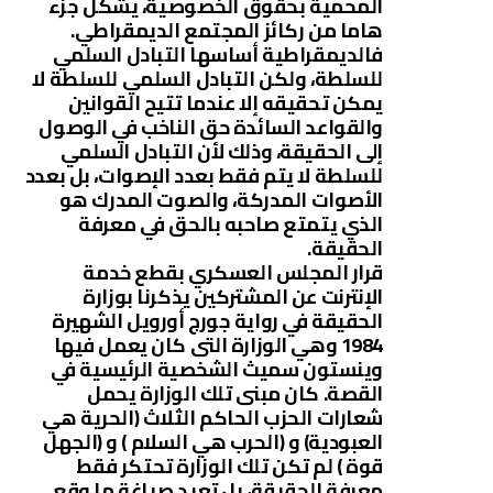
المحمية بحقوق الخصوصية، يشكل جزء
هاما من ركائز المجتمع الديمقراطي.
فالديمقراطية أساسها التبادل السلمي
للسلطة، ولكن التبادل السلمي للسلطة لا
يمكن تحقيقه إلا عندما تتيح القوانين
والقواعد السائدة حق الناخب في الوصول
إلى الحقيقة، وذلك لأن التبادل السلمي
للسلطة لا يتم فقط بعدد الإصوات، بل بعدد
الأصوات المدركة، والصوت المدرك هو
الذي يتمتع صاحبه بالحق في معرفة
الحقيقة.
قرار المجلس العسكري بقطع خدمة
الإنترنت عن المشتركين يذكرنا بوزارة
الحقيقة في رواية جورج أورويل الشهيرة
1984 وهي الوزارة التى كان يعمل فيها
وينستون سميث الشخصية الرئيسية في
القصة. كان مبنى تلك الوزارة يحمل
شعارات الحزب الحاكم الثلاث (الحرية هي
العبودية) و (الحرب هي السلام ) و (الجهل
قوة ) لم تكن تلك الوزارة تحتكر فقط
معرفة الحقيقة، بل تعيد صياغة ما وقع