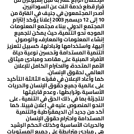
قرار قطع خدمة النت عن السودانيين.
أصدر المجتمعون في جنيف في الفترة من
10 إلى 12 ديسمبر 2003 إعلانا يؤكد إلتزام
المجتمع الدولي ببناء مجتمع المعلومات
الموجه نحو التنمية، حيث يمكن للجميع
إنشاء المعلومات والمعارف، والوصول
إليها، واستخدامها وتبادلها، كسبيل لتعزيز
التنمية المستدامة وتحسين نوعية حياة
الأفراد المبنية على مقاصد ومبادئ ميثاق
الأمم المتحدة، والاحترام الكامل للإعلان
العالمي لحقوق الإنسان.
كما وأعاد الإعلان في فقرته الثالثة التأكيد
على عالمية جميع حقوق الإنسان والحريات
الأساسية ،وترابطها ، وعدم قابليتها
للتجزئة بما في ذلك الحق في التنمية ، على
النحو المنصوص عليه في إعلان فيينا. كما
أكد من جديد أن الديمقراطية والتنمية
المستدامة واحترام حقوق الإنسان
والحريات الأساسية وكذلك الحكم الرشيد
هي مبادئ مترابطة على جميع المستويات