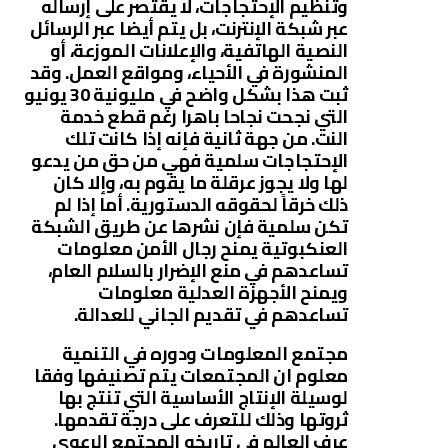
وتنظيم الإحتجاجات، لا يقتصر على إرساله
عبر شبكة الإنترنت، بل يتم أيضا عبر الرسائل
النصية الهاتفية، والإعلانات الموزعة، أو
المنشورة في الأحياء، ومواقع العمل. وقد
ثبت هذا بشكل واضح في مليونية 30 يونيو
التي نجحت نجاحا باهرا رغم قطع خدمة
النت. من جهة ثانية فإنه إذا كانت تلك
الإحتجاجات سلمية فهي من حق من يدعو
لها ولا يجوز عرقلة ما يقوم به، وإلا كان
ذلك خرقاً لحقوقه الدستورية. أما إذا لم
تكن سلمية فإن نشرها عن طريق الشبكة
العنكبوتية يمنح رجال الأمن معلومات
تساعدهم في منع الإضرار بالسلام العام،
ويمنح الأجهزة العدلية معلومات
تساعدهم في تقديم الجاني للعدالة.
مجتمع المعلومات ودوره في التنمية
معلوم ان المجتمعات يتم تصنيفها وفقا
لوسيلة الإنتاج الأساسية التي تنتج بها
ثروتها وذلك للتعرف على درجة تقدمها.
عرف العالم في تاريخه المجتمع الرعوي