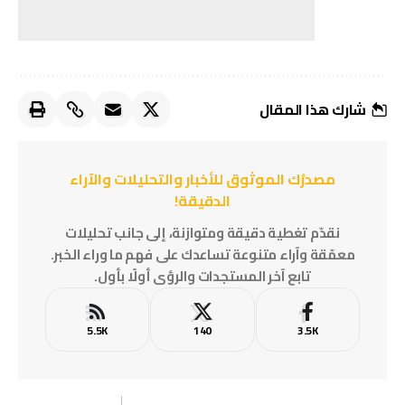
شارك هذا المقال
مصدرُك الموثوق للأخبار والتحليلات والآراء
الدقيقة!
نقدّم تغطية دقيقة ومتوازنة، إلى جانب تحليلات
معمّقة وآراء متنوعة تساعدك على فهم ما وراء الخبر.
تابع آخر المستجدات والرؤى أولًا بأول.
5.5K
140
3.5K