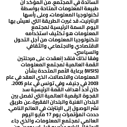
السائدة في المجتمع. من المؤكد أن
طبيعة المعلومات المتاحة بواسطة
تكنولوجيا المعلومات، وعلى رأسها
الإنترنيت، قد غيرت الطريقة التي نعيش بها
اليوم. السمة الرئيسية لمجتمع
المعلومات هو تكثيف استخدامه
لتكنولوجيا المعلومات من أجل التحول
الاقتصادي والاجتماعي والثقافي
والسياسي.
وفقا لذلك فلقد إنعقدت على مرحلتين
القمة العالمية لمجتمع المعلومات
(WSIS) برعاية الأمم المتحدة بشأن
المعلومات والاتصالات، الذي انعقد في عام
2003 في جنيف، وفي تونس في عام 2005.
كان أحد أهداف القمة الرئيسية سد
الفجوة الرقمية العالمية التي تفصل بين
البلدان الغنية والبلدان الفقيرة ،عن طريق
نشر الوصول إلى الإنترنت في العالم النامي.
حددت المؤتمرات يوم 17 مايو اليوم
العالمي لمجتمع المعلومات، والذي جاء
الإحتفال الرابع عشر به قبل إسبوعين من