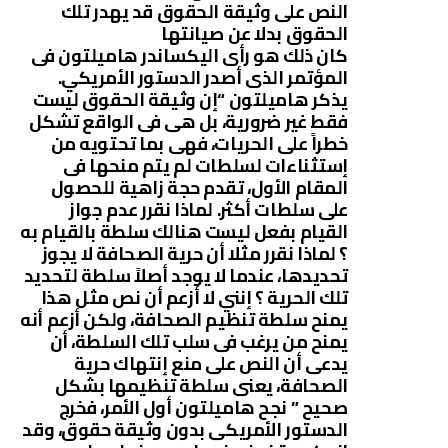
النص على وثيقة الحقوق قد يهدر تلك
الحقوق بدلا عن صيانتها
كان ذلك هو رأى اليكساندر هاميلتون فى
المؤتمر الذى أصدر الدستور الأمريكي.
يذكر هاميلتون “إن وثيقة الحقوق ليست
فقط غير ضرورية، بل هى فى الواقع تشكل
خطراً على الحريات، فهى بما تحتويه من
إستثناءات لسلطات لم يتم منحها فى
المقام الأول، تقدم حجة زاهية للحصول
على سلطات أكثر. لماذا نقرر عدم جواز
القيام بفعل ليست هنالك سلطة بالقيام به
؟ لماذا نقرر مثلا أن حرية الصحافة لا يجوز
تحديدها، عندما لا يوجد أصلاً سلطة لتحديد
تلك الحرية ؟ إنني لا أزعم أن نص مثل هذا
يمنح سلطة تنظيم الصحافة، ولكن أزعم أنه
يمنح من يرغب فى سلب تلك السلطة، أن
يدعى أن النص على منع إنتهاك حرية
الصحافة، يعنى سلطة تنظيمها بشكل
صحيح ” نجح هاميلتون أول الأمر، فخرج
الدستور الأمريكى بدون وثيقة حقوق، وقد