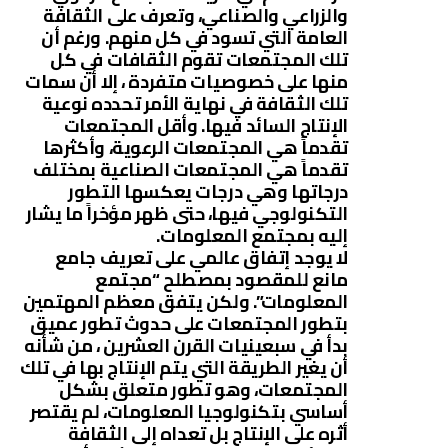
والزراعي والصناعي، وتعرف على الثقافة
العامة التي تسود في كل منهم. ورغم أن
تلك المجتمعات تقوم الثقافات في كل
منها على خصوصيات متفردة ، إلا أن سمات
تلك الثقافة في نهاية الأمر تحدده نوعية
الإنتاج السائد فيها. وأقل المجتمعات
تقدماً هي المجتمعات الرعوية، وأكثرها
تقدماً هي المجتمعات الصناعية بمختلف
درجاتها وهي درجات يعكسها التطور
التكنولوجي فيها، حتى ظهر مؤخراً ما يشار
إليه بمجتمع المعلومات.
لا يوجد إتفاق عالمي على تعريف جامع
مانع للمقصود بمصطلح “مجتمع
المعلومات”. ولكن يتفق معظم المهتمين
بتطور المجتمعات على حدوث تطور عميق
بدأ في سبعينيات القرن العشرين ، من شأنه
أن يغير الطريقة التي يتم الإنتاج بها في تلك
المجتمعات، وهو تطور متعلق بشكل
أساسي بتكنولوجيا المعلومات، لم يقتصر
أثره على الإنتاج بل تعداه إلى الثقافة