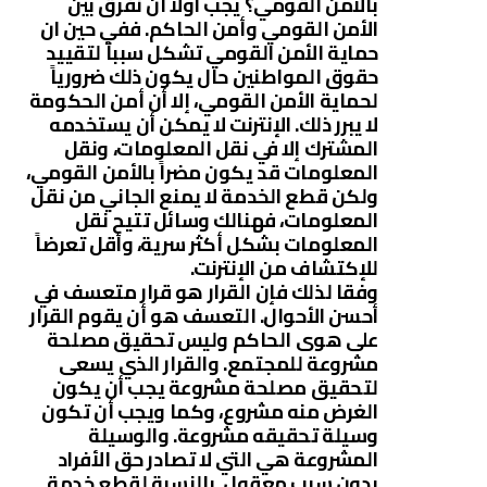
بالأمن القومي؟ يجب أولاً أن نفرق بين
الأمن القومي وأمن الحاكم. ففي حين ان
حماية الأمن القومي تشكل سبباً لتقييد
حقوق المواطنين حال يكون ذلك ضرورياً
لحماية الأمن القومي، إلا أن أمن الحكومة
لا يبرر ذلك. الإنترنت لا يمكن أن يستخدمه
المشترك إلا في نقل المعلومات، ونقل
المعلومات قد يكون مضراً بالأمن القومي،
ولكن قطع الخدمة لا يمنع الجاني من نقل
المعلومات، فهنالك وسائل تتيح نقل
المعلومات بشكل أكثر سرية، وأقل تعرضاً
للإكتشاف من الإنترنت.
وفقا لذلك فإن القرار هو قرار متعسف في
أحسن الأحوال. التعسف هو أن يقوم القرار
على هوى الحاكم وليس تحقيق مصلحة
مشروعة للمجتمع. والقرار الذي يسعى
لتحقيق مصلحة مشروعة يجب أن يكون
الغرض منه مشروع، وكما ويجب أن تكون
وسيلة تحقيقه مشروعة. والوسيلة
المشروعة هي التي لا تصادر حق الأفراد
بدون سبب معقول. بالنسبة لقطع خدمة