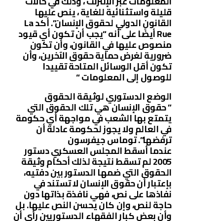
المعلومات عبر الإنترنت ، وذلك في حالات
قليلة واستثنائية للغاية ، ينص عليها
القانون الدولي لحقوق الإنسان”. أكد La
Rue أيضًا على أنه “يجب أن تكون أي قيود
منصوص عليها في القانون، وأن تكون
ضرورية لغرض حماية حقوق الآخرين، وأن
تكون أقل الوسائل المتاحة تقييدا
للوصول إلى المعلومات “
الوضع الدستوري لوثيقة الحقوق
” حقوق الإنسان هي تلك الحقوق التي
يتمتع بها الشعب في مواجهة أي حكومة
في العالم ولا يجوز لحكومة عادلة أن
ترفضها”. توماس جيفرسون
عندما أسقط المجلس العسكري دستور
2005 لم تسقط نتيجة لذلك أحكام وثيقة
الحقوق التي ضمها الدستور بين دفتيه،
بإعتبار أن حقوق الإنسان لا تستند في
نفاذها على نص، فهي نافذة بذاتها دون
حاجة لنص، وإن كان يحسن النص عليها. بل
وأن بعض كبار الفقهاء الدستوريين رأى أن