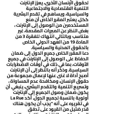
لحقوق الإنسان الأخرى، يعزز الإنترنت
التنمية الاقتصادية والاجتماعية
والسياسية، ويساهم في تقدم البشرية
ككل. يعتبر المقرر الخاص أن منع
المستخدمين من الوصول إلى الإنترنت ،
بغض النظر عن المبررات المقدمة، غير
متناسب وبالتالي انتهاك للفقرة 3 من
المادة 19 من العهد الدولي الخاص
بالحقوق المدنية والسياسية.
دعا المقرر الخاص جميع الدول إلى ضمان
الحفاظ على الوصول إلى الإنترنت في جميع
الأوقات، بما في ذلك في أوقات الاضطرابات
السياسية. وذكر أنه بالنظر إلى أن الإنترنت
أصبح أداة لا غنى عنها لإعمال مجموعة من
حقوق الإنسان، ومكافحة عدم المساواة ،
وتسريع التنمية والتقدم البشري، ينبغي أن
يكون ضمان وصول الجميع إلى الإنترنت
أولوية بالنسبة لجميع الدول. أكد La Rue
في تقريره على أنه “يجب أن يكون هناك
قدر ضئيل من القيود على تدفق