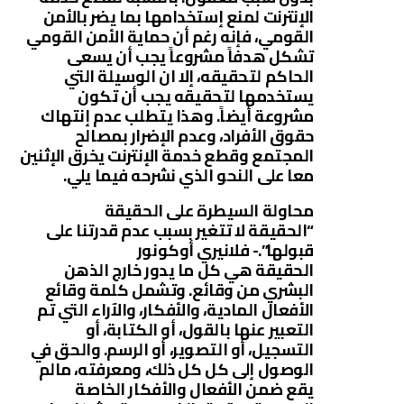
الإنترنت لمنع إستخدامها بما يضر بالأمن
القومي، فإنه رغم أن حماية الأمن القومي
تشكل هدفاً مشروعاً يجب أن يسعى
الحاكم لتحقيقه، إلا ان الوسيلة التي
يستخدمها لتحقيقه يجب أن تكون
مشروعة أيضاً. وهذا يتطلب عدم إنتهاك
حقوق الأفراد، وعدم الإضرار بمصالح
المجتمع وقطع خدمة الإنترنت يخرق الإثنين
معا على النحو الذي نشرحه فيما يلي.
محاولة السيطرة على الحقيقة
“الحقيقة لا تتغير بسبب عدم قدرتنا على
قبولها”.- فلانيري أوكونور
الحقيقة هي كل ما يدور خارج الذهن
البشري من وقائع. وتشمل كلمة وقائع
الأفعال المادية، والأفكار، والآراء التي تم
التعبير عنها بالقول، أو الكتابة، أو
التسجيل، أو التصوير، أو الرسم. والحق في
الوصول إلى كل كل ذلك، ومعرفته، مالم
يقع ضمن الأفعال والأفكار الخاصة