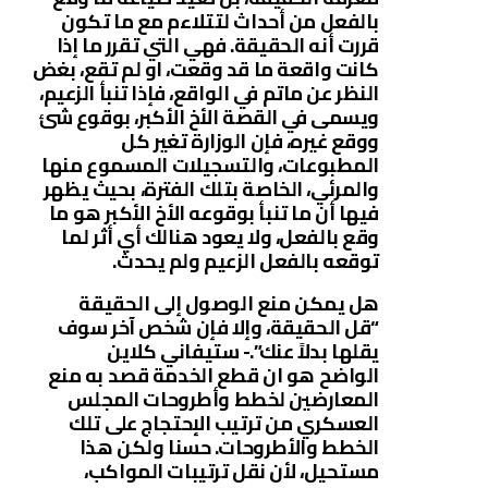
بالفعل من أحداث لتتلاءم مع ما تكون
قررت أنه الحقيقة. فهي التي تقرر ما إذا
كانت واقعة ما قد وقعت، او لم تقع، بغض
النظر عن ماتم في الواقع، فإذا تنبأ الزعيم،
ويسمى في القصة الأخ الأكبر، بوقوع شئ
ووقع غيره، فإن الوزارة تغير كل
المطبوعات، والتسجيلات المسموع منها
والمرئي، الخاصة بتلك الفترة، بحيث يظهر
فيها أن ما تنبأ بوقوعه الأخ الأكبر هو ما
وقع بالفعل، ولا يعود هنالك أي أثر لما
توقعه بالفعل الزعيم ولم يحدث.
هل يمكن منع الوصول إلى الحقيقة
“قل الحقيقة، وإلا فإن شخص آخر سوف
يقلها بدلاً عنك”.- ستيفاني كلاين
الواضح هو ان قطع الخدمة قصد به منع
المعارضين لخطط وأطروحات المجلس
العسكري من ترتيب الإحتجاج على تلك
الخطط والأطروحات. حسنا ولكن هذا
مستحيل، لأن نقل ترتيبات المواكب،