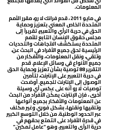
أي شخص من الفوائد التي يقدمها مجتمع
المعلومات.
في مايو 2011 ، قدم فرانك لا رو، مقرر الأمم
المتحدة الخاص المعني بتعزيز وحماية
الحق في حرية الرأي والتعبير، تقريراً إلى
مجلس حقوق الإنسان التابع للأمم
المتحدة يستكشف الاتجاهات والتحديات
الرئيسية لحق جميع الأفراد في البحث عن،
وتلقي، ونقل المعلومات، والأفكار من
جميع الأنواع قي وسائل الإعلام. قدم
التقرير 88 توصية بشأن تعزيز وحماية الحق
في حرية التعبير على الإنترنت، لتأمين
الوصول إلى الإنترنت للجميع. أوضحت
توصيات لا رو أنه على عكس أي وسيلة
أخرى ، فإن الإنترنت يمكّن الأفراد من البحث
عن المعلومات والأفكار بجميع أنواعها
وتلقيها ونقلها، بشكل فوري وغير مكلف
عبر الحدود الوطنية. من خلال التوسع الكبير
في قدرة الأفراد على التمتع بحقهم في
حرية الرأي والتعبير، وهو “عامل تمكين”