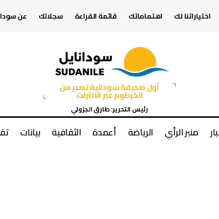
اختياراتنا لك
اهتماماتك
قائمة القراءة
سجلاتك
عن سودان
أول صحيفة سودانية تصدر من
الخرطوم عبر الانترنت
رئيس التحرير: طارق الجزولي
بار
منبر الرأي
الرياضة
أعمدة
الثقافية
بيانات
تقا