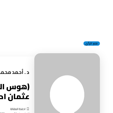
منبر الرأي
د . أحمد محم
(هوس الشب
عثمان ا