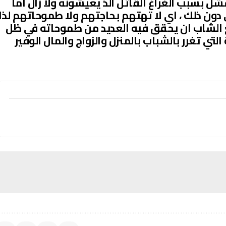
ل بسبب الغراغ القاتل الذ يعيشونه ولا زال اما
ون ذلك ، اي لا تهتهم بحاجتهم ولا طموحاتهم لذا
 الشاب ان يحقق فيه العديد من طموحاته في ظل
لتي تغرر بالشباب بالمنزل والزواج والمال الوفير