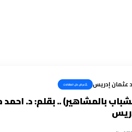
د عثمان إدريس
عرض كل المقالات
اب بالمشاهير) .. بقلم: د. احمد 
دريس