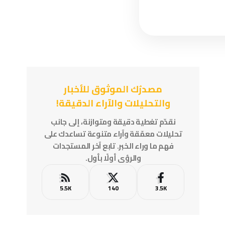
مصدرُك الموثوق للأخبار
والتحليلات والآراء الدقيقة!
نقدّم تغطية دقيقة ومتوازنة، إلى جانب
تحليلات معمّقة وآراء متنوعة تساعدك على
فهم ما وراء الخبر. تابع آخر المستجدات
والرؤى أولًا بأول.
5.5K
140
3.5K