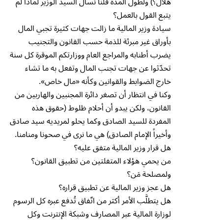
هلال؟) ولطول المدة قلنا نسأل السيد الوزير لماذا لم
يتبع القول بالعمل؟
سيادة وزير المالية ما زالت جهات كثيرة تجبي المال
بأوراق غير مبرئة للذمة حسب القانون والتجنيب
يضرب أطنابه والمراجع العام ووزارتكم الموقرة كل سنة
تحدّثوا عن جهات تجنب المال وتفعل به ما تشاء
خارج الضوابط والقوانين وكأنه «مال خاص».
وكنا في انتظار أن تصغر دائرة المجنبين والهاربين من
القانون، ولكن يبدو أن أحلام ظلوط (حقوق هذه
المفردة للسيد الصادق وكما يحلو لمريديه سيد صادق
وأخيراً الإمام الصادق) هي ما نرى في صحونا ومنامنا.
هل قرار وزير المالية متفق عليه؟
من يحمي هؤلاء المتفلتين من تطبيق القانون؟
ولمصلحة مَن؟
هل عجز وزير المالية عن تطبيق قراره؟
هل يتطلَّب الأمر أكثر من اتّفاق تُدفع عبره كل الرسوم
لوزارة المالية عبر المصارف وشبكة الإنترنت وكل