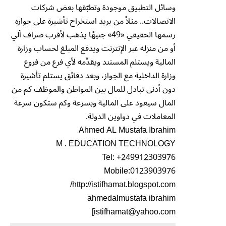
وسائل التطبيق موجودة وتطبّقها بعض شركات
الاتصالات.. مثلاً من يريد استخراج تأشيرة على جوازه
رسمها الحقيقي «49» جنيهًا يذهب لأقرب صراف آلي
أو من منزله عبر الإنترنت ويدفع المبلغ لحساب وزارة
المالية ويستلم المستند ويقدِّمه لأي فرع من فروع
وزارة الداخلية مع الجواز، وبعد دقائق يستلم تأشيرة
دون أدنى تبادل للمال بين المواطن والموظف كم من
المال سيعود على المالية وبسرعة وكم ستكون سرعة
المعاملات في دواوين الدولة.
Ahmed AL Mustafa Ibrahim
M . EDUCATION TECHNOLOGY
Tel: +249912303976
Mobile:0123903976
http://istifhamat.blogspot.com/
ahmedalmustafa ibrahim
[istifhamat@yahoo.com