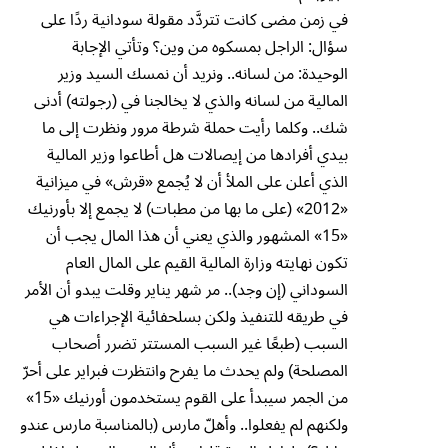
في زمن مضى كانت تتردَّد مقولة سودانية ردًا على
سؤال: الراجل بمسكوه من وين؟ وتأتي الإجابة
الوحيدة: من لسانه.. ونريد أن نمسك السيد وزير
المالية من لسانه والذي لا يخالجنا في (رجولته) أدنى
شك.. وكلما رأيت حملة شرطة مرور ونظرت إلى ما
بيدي أفرادها من إيصالات هل أطاعوا وزير المالية
الذي أعلن على الملأ أن لا يُجمع «قرش» في ميزانية
«2012» (على ما بها من مطبات) لا يجمع إلا بأورنيك
«15» المشهور والذي يعني أن هذا المال يجب أن
تكون نهايته وزارة المالية القيم على المال العام
السوداني (إن وجد).. مر شهر يناير وقلت يبدو أن الأمر
في طريقه للتنفيذ ولكن بسلحفائية الإجراءات هي
السبب (طبعًا غير السبب المستتر تضرر أصحاب
المصلحة) ولم يحدث ما يفرح وانتظرت فبراير على أحرّ
من الجمر سيبدأ على القوم يستخدمون أورنيك «15»
ولكنهم لم يفعلوا.. وأهلّ مارس (بالمناسبة مارس عندو