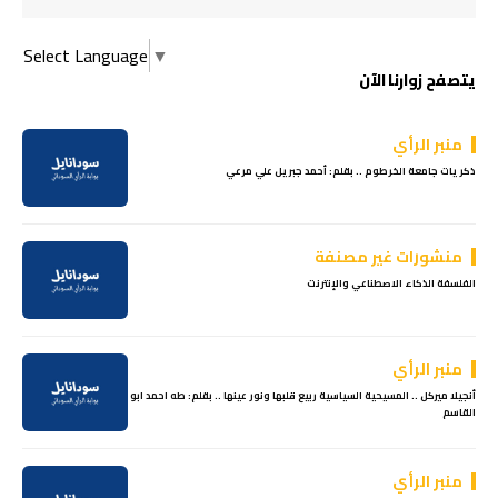
Select Language
▼
يتصفح زوارنا الآن
منبر الرأي
ذكريات جامعة الخرطوم .. بقلم: أحمد جبريل علي مرعي
منشورات غير مصنفة
الفلسفة الذكاء الاصطناعي والإنترنت
منبر الرأي
أنجيلا ميركل .. المسيحية السياسية ربيع قلبها ونور عينها .. بقلم: طه احمد ابو
القاسم
منبر الرأي