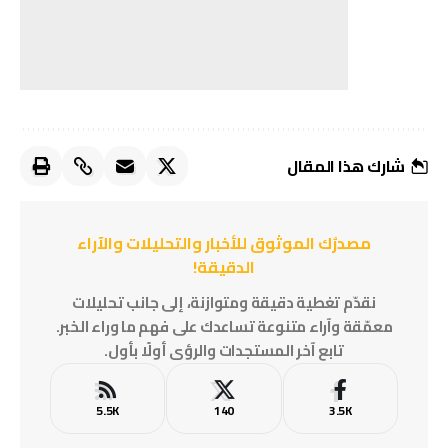
شارك هذا المقال
مصدرُك الموثوق للأخبار والتحليلات والآراء
الدقيقة!
نقدّم تغطية دقيقة ومتوازنة، إلى جانب تحليلات
معمّقة وآراء متنوعة تساعدك على فهم ما وراء الخبر.
تابع آخر المستجدات والرؤى أولًا بأول.
5.5K
140
3.5K