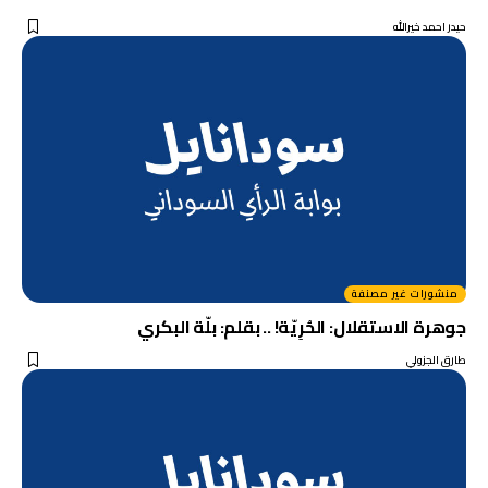
حيدر احمد خيرالله
منشورات غير مصنفة
جوهرة الاستقلال: الحُرِيّة! .. بقلم: بلّة البكري
طارق الجزولي