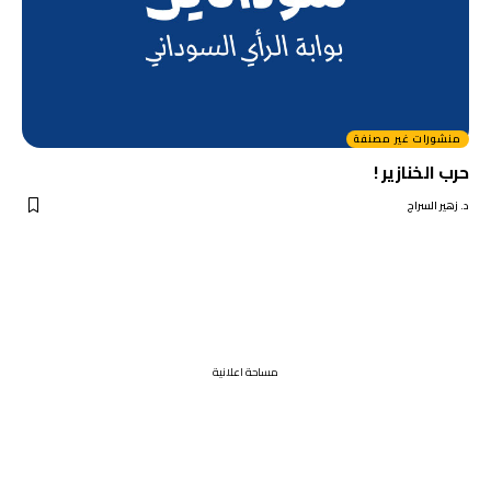
منشورات غير مصنفة
حرب الخنازير !
د. زهير السراج
مساحة اعلانية