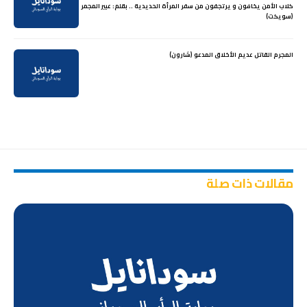
كلاب الأمن يخافون و يرتجفون من سفر المرأة الحديدية .. بقلم: عبير المجمر
(سويكت)
المجرم القاتل عديم الأخلاق المدعو (شارون)
مقالات ذات صلة