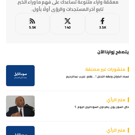
معمّقة وآراء متنوعة تساعدك على فهم ما وراء الخبر.
تابع آخر المستجدات والرؤى أولًا بأول.
5.5K
140
3.5K
يتصفح زوارنا الآن
منشورات غير مصنفة
فساد الكيزان وفقه التحلل ! .. بقلم: نجيب عبدالرحيم
منبر الرأي
حتى السوريون يطردون السودانيين اليوم .1
منبر الرأي