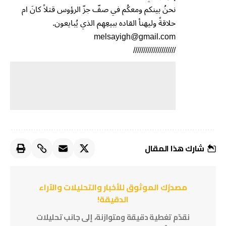
نحنُ بينكم ومعكُم في صفّ جزّ الرؤوس قتلاً كانَ ام
حلاقةً وليهنأ القاده ببيعِهِم الذي يُبايعون.
melsayigh@gmail.com
/////////////////////
شارك هذا المقال
مصدرُك الموثوق للأخبار والتحليلات والآراء
الدقيقة!
نقدّم تغطية دقيقة ومتوازنة، إلى جانب تحليلات