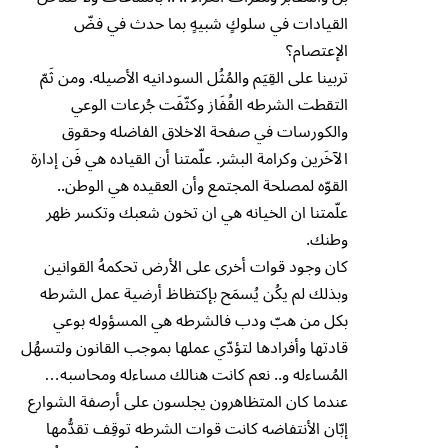
القيادات في سلوكٍ شبيهٍ بما حدث في فضّ
الإعتصام؟
تربينا على القِيَم والمُثُل السودانيه الأصيله. ومن ثَمّ
التقطت الشرطه القُفَاز وكثّفَت جُرعات الوعي
والكورسات في صفحة الاخلاق الفاضله وحقوق
الآخَرين وكرامة البشر. علّمتنا أن القياده هي فَن إدارة
القوّه لمصلحة المجتمع وأن العقيده هي الوطن..
علّمتنا ان الخيانه هي ان تخون شعبك وتكسر ظهر
وطنك.
كان وجود قوات أخرى على الأرض تحكمهُ القوانين
وبذلك لم يكُن يُسمَح بإكتظاظ أرضية عمل الشرطه
بكل من هبّ ودب فالشرطه هي المسؤوله بوعي
قادتها وأفرادها لتؤدّي عملها بموجب القانون ولتسهُل
المُساءله و.. نعم كانت هنالك مساءله ومحاسبه…
عندما كان المتظاهرون يجلسون على أرصفة الشوارع
إبّان الأنتفاضه كانت قوات الشرطه توقِف تقدُّمها