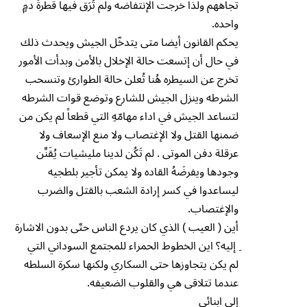
تجاههم ولذا خرجت الإنتفاضه ولم تُرَق فيها قطرةُ دمٍ
واحده.
يحكم القانون أيضا متى يتدخّل الجيش ويحدث ذلك
في حال أن إتسعت حالة الإخلال بالأمن وبدأت الأمور
تخرج عن السيطره هُنا تُعلن حالة الطوارئ وتنسحب
الشرطه وينزل الجيش للشارع وتوضع قوات الشرطه
لتساعد الجيش في اداء مهامّهِ التي قطعاً لم يكن من
ضمنها القتل ولا الإغتصاب ولا منع الإسعاف ولا
عرقلة دفن الموتى . لم تَكُن لدينا مليشيات يُقَنِّن
وجودها ويفرضَهُ القاده ولا يمكن تأجير بلطجيه
ليساعدوا في كسر إرادة الشعب بالقتل والضرب
والإغتصاب.
أين ( العيب ) الذي كان يردع الناس حتّى بدون الاشارة
ِ إليه؟ اين الخطوط الحمراء للمجتمع السوداني التي
لم يكن يتجاوزها حتى السكاري ولكنها سكرة السلطه
عندما تتلاقى هي والقلوب الضعيفه.
إلى ابنائي