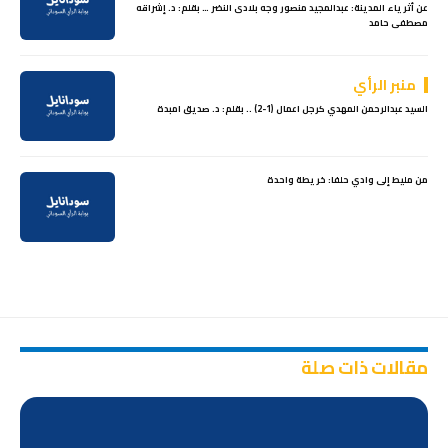
عن أثرياء المدينة: عبدالمجيد منصور وجه بلادى النضر … بقلم: د. إشراقه
مصطفى حامد
منبر الرأي
السيد عبدالرحمن المهدي كرجل اعمال (1-2) .. بقلم: د. صديق امبدة
من مليط إلى وادي حلفا: خريطة واحدة
مقالات ذات صلة