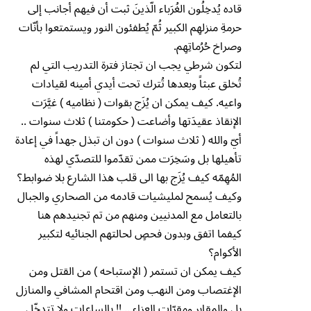
قاده يُدخِلُون الغُرَباء الّذينَ ثبت أن فيهم أجانب إلى
حرمةِ منزلهِم الكبير ثُمّ يُطفئون النور ويستمتعوا بأنّات
وصراخ حُرُماتِهِم.
لتكون شرطي يجب ان تجتاز فترة التدريب التي لم
تُخلق عبثاً وبعدها تُترك تحت أيدي أمينه لقيادات
واعيه. كيف يمكن ان يُزَج بقوات ( نظاميه ) غيَّرَت
الإنقاذ عقيدَتها وأضاعت ( حكومتنا ) ثلاث سنوات ..
أيّ والله ( ثلاث سنوات ) دون ان تبذل جهداً في إعادة
تأهيلها بل وسَخِرَت ممن تقدّموا للتصدّي لهذه
المُهِمّه كيف يُزَج بها الى قلب هذا الشارع بلا ضوابط؟
وكيف يُسمح لمليشيات قادمه من الصحاري والجبال
بالتعامل مع المدنيين ومنهم من تم تجنيدهم هنا
كيفما اتفق وبدون فحصٍ لحالتهم الجنائيه لتكبير
الأكوام؟
كيف يمكن ان تستمر ( الإستباحه ) من القتل ومن
الإغتصاب ومن النهب ومن اقتحام المشافي والمنازل
بل والمقابر ومقرّات العزاء .. !! بالساعات ولا تتدخّل