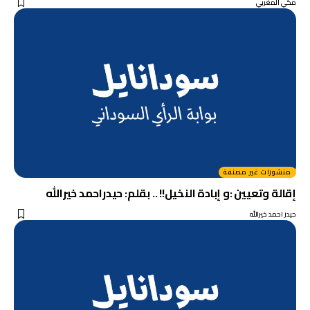
مكي المغربي
منشورات غير مصنفة
إقالة وتعيين :و إبادة النخيل!! .. بقلم: حيدراحمد خيرالله
حيدر احمد خيرالله