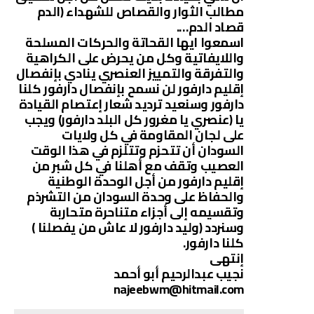
مطالب الثوار والقصاص للشهداء (الدم
قصاد الدم….
اسمعوا ايها القحاتة والحركات المسلحة
واللايفاتية وكل من يحرض على الكراهية
والتفرقة والتمييز العنصري ينادي بإنفصال
إقليم دارفور لن نسمح بإنفصال دارفور كلنا
دارفور وسنعيد ترديد شعار إعتصام القيادة
يا (عنصري يا مغرور كل البلد دارفور) ويجب
على لجان المقاومة في كل ولايات
السودان أن تتحزم وتتلزم في هذا الوقت
العصيب وتقف مع أهلنا في كل شبر من
إقليم دارفور من أجل الوحدة الوطنية
والحفاظ على وحدة السودان من التشرذم
وتقسيمه إلى أجزاء متناحرة متحاربة
وسنردد (وليد دارفور لا عاش من يفصلنا )
كلنا دارفور.
إنتهى
نجيب عبدالرحيم أبو أحمد
najeebwm@hitmail.com