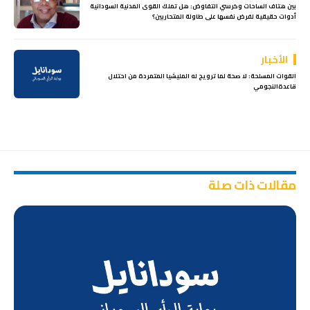
بين هتاف الساحات وكرسي التفاوض: هل تملك القوى المدنية السودانية
أدوات حقيقية لفرض نفسها على طاولة المتحاربين؟
الأخبار
القوات المسلحة: لا صحة لما ترويج له المليشيا المتمردة من احتلال
قاعدةالنجومي
مقالات ذات صلة