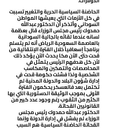
الدولارات.
الحاضنة السياسية الحرية والتغيير تسببت
في كل الأزمات التي يعيشها المواطن
السوداني وأتذكر أن الدكتور عبدالله
حمدوك رئيس مجلس الوزراء قال بعظمة
لسانه عندما لقائه بالجالية السودانية
بالعاصمة السعودية الرياض أنه لم يتسلم
برنامجاً إسعافياً خلال الفترة الإنتقالية من
قحت حتى الآن مكا يحدث الآن يؤكد ذلك
لأن كل هدفهم الرئيس يتمثل في
المحاصصات والتمكين والمكاسب
الشخصية ولذا فشلت حكومة قحت في
إدارة شؤون البلاد والدولة المدنية لم
تكتمل بعد فالعسكر يحكمون الفترة
الأولى بموجب الوثيقة الدستورية التي بها
الكثير من الثقوب رغم وجود عدد كبير من
القانونيين القحاتة.
الدكتور عبدالله حمدوك رئيس مجلس
الوزراء لم يفشل في إدارة الدولة وإنما
القحاتة الحاضنة السياسية هم السبب