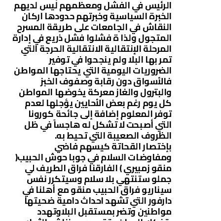
الرئيس في الفشل ومعظمهم ليس لديهم
الخبرة السياسية وخبرتهم حدودها اركان
النقاش في الجامعات على طريقة المسرح
المتجول ولذا ة فشلوا فشل ذريع في إدارة
المرحلة الإنتقالية الانتقالية الحرجة التي
تمر بها البلا ولم ينجحوا في توفير
الضروريات اليومية التي يحتاجها المواطن
فالأسواق دون رقابة وصفوف الخبز
والبترول والغاز معركة يخوضها المواطن
كل يوم رغم بعض الأحايين يؤجلها لعدم
توفر المعلوم إضافة إلى جائحة كورونا
التي أصبحت لا تشكل له هاجساً في ظل
الظروف الصعيبة التي تحيط به.
بإختصار القحاتة كيسهم فاضي
ومفاوضات السلام في جوبا حوش الحبيب(
منقو زمبيري ) الفارقنا فراق الطريف لي
جملو ستنتهي بلا سلام وسيتكرر نفس
سيناريو فراق الحبيب منقو مع أهلنا في
دارفور التي تشهد احداث دامية ضحيتها
مواطنين وتضر بمستقبل البلاوتهدد