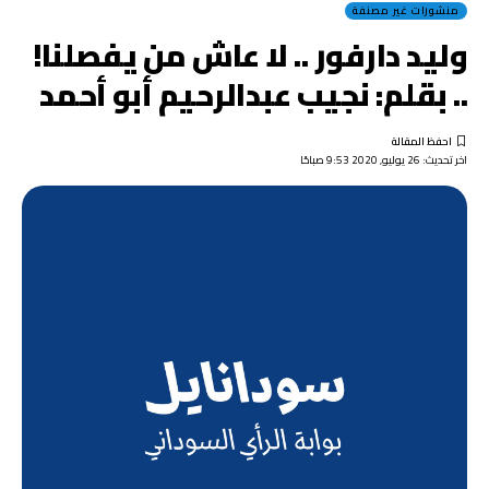
منشورات غير مصنفة
وليد دارفور .. لا عاش من يفصلنا!
.. بقلم: نجيب عبدالرحيم أبو أحمد
اخر تحديث: 26 يوليو, 2020 9:53 صباحًا