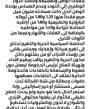
بتفكك الوطن وتقسيمه ونناشد الثوار
الوطنيين إلي التوحد وعدم المساس بوحدة
الوطن الذي كانت مساحته مليون ميل
مربع فقدنا منها 25% و80% من ثرواته
البترولية والطبيعية و80% من أراضيه
الصالحة للزراعة و20% من مواطنيه
بالإضافة إلى الغابات والأنهار وغيرها من
الثروات الأخرى.
الحاضنة السياسية الحرية والتغيير تحتاج
إلى تغيير هيكلة وتفكيك ومجلس رقابي
من رؤساء الأحزاب أو من يمثلهم داخل
مكون الحرية والتغيير يراقب ويقيم الأداء
وتهيئة المناخ لرئيس الحكومة ليعمل دون
ضغوط والإستعانة بالكفاءات فالحكومة
الحالية تفتقد الى الكفاءات معظمها
كفوات وعطالة من شلة القحاتة تحت
مسمى مستشار أو خبير إستراتيجي وإذا
استمر الحال كما هو عليه ولم يحدث إصلاح
حقيقي فالثوار لن يقفوا مكتوفي الأيدي
والشوارع لا تخون وبالمليونيات تستطيع
أن تأتي بقيادة بديلة تعمل من أجل تحقيق