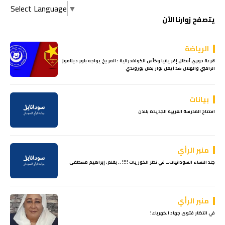
Select Language
▼
يتصفح زوارنا الآن
الرياضة
قرعة دوري أبطال إفريقيا وكأس الكونفدرالية : المريخ يواجه باور ديناموز
الزامبي والهلال ضد آيغل نوار بطل بوروندي
بيانات
افتتاح المدرسة العربية الجديدة بلندن
منبر الرأي
جلد النساء السودانيات… في نظر الكوريات !!!! .. بقلم: إبراهيم مصطفى
منبر الرأي
في انتظار فتوى جهاد الكهرباء!