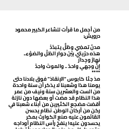
من أجمل ما قرأت للشاعر الكبير محمود
درويش:
مدنٌ تمضِي وظلٌّ يتبدّدْ
هذه حرّيتي بيْنَ حِوارِ الظلِّ والضوْءِ..
نهارٌ وجِدارْ
إنّ وجهي واحدٌ .. والموتَ واحِدْ
****
مذ جثا كابوس “الإنقاذ” فوق بلادنا حتى
يومنا هذا وشعبنا لا يذكر أن سنة واحدة
من الست والعشرين سنة ونيف من عمر
هذا النظام قد مضت أو بعضها دون نازلة
أقضت مضجع الكثيرين من أبناء شعبنا في
ركن من أركان الوطن. نظام يحسن
القائمون عليه صنع الكوارث بمكر
يحسدون عليه! ينفخ رأس النظام أوداجه