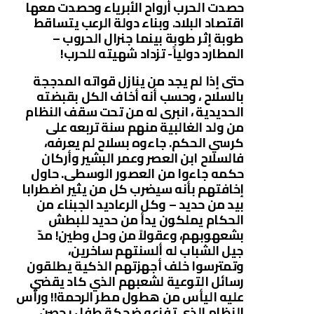
حصدت الحرب أرواح الأبرياء وحصدت معها
اقتصاد البلاد. وبناء دولة الرعب يتساقط
طوبة إثر طوبة بينما جنرال الحروب –
المطارد دولياً- تزداد شهيته للحرب!
حتى إذا لم يجد من ينازل قواته المدججة
بالسلاح ، وحسب أنه أخاف الكل بقبضته
الحديدية ، انبرى له من تحت سقف النظام
من ولد الغالبية منهم سنة تربعه على
كرسي الحكم. جاءوه بسلاح لم يعرفه،
فالسلاح ابن العصر وعمر البشير وأركان
حكمه جاءوا من العصور الوسطى. حاول
إخافتهم بأنه سيضرب كل من يثير اضطرابا
بيد من حديد – وكل الرعاديد الجبناء من
الحكام يملكون يدأ من حديد للبطش
بشعهوبهم، وعقولاً من وحل وطين! مدّ
جيل الشباب له ألسنتهم ساخرين،
وتمترسوا خلف أجهزتهم الذكية يطلقون
رسائل التوعية لشعبهم الذي كاد يقضي
عليه اليأس من هطول مطر الرحمة!! ورأس
النظام الذي تفزعه ضحكة طفل يحصن