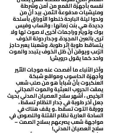
نفسه بأجهزة القمع من أمن وشرطة
ومليشيات مدفوعة الثمن. بيد أنّ من
ولدوا ليلة البارحة خلطوا الأوراق بأسلحة
جديدة هي بنت زمانها : واتساب وفيس
بوك وتويتر وراجمات أخرى لا صوت لها ولا
ترى بالعين المجردة. وجدار دولة الخوف
يتساقط طوبة إثر طوبة. وشعبنا يعبر حاجز
الرّعب ويوقن أنّ ظل الخوف يتبدد والموت
واحد كما يقول درويش!
وآخر الأنباء ما أفصحت عنه موجات الأثير
وأجهزة الحاسوب ومواقع شبكة
العنكبوت بأنّ شباباً هو من صلب شعب
يمقت الحروب العبثية والموت المجاني
الرخيص ، أشهر سلاح العصيان المدني بحيث
جعل آخر طوبة في جدار النظام تسقط ،
وورقة التوت تسقط ..و يقف هناك في
الساحة العارية نظام القتلة واللصوص في
مواجهة شعب يصرعهم بسلاح الصمت –
سلاح العصيان المدني!