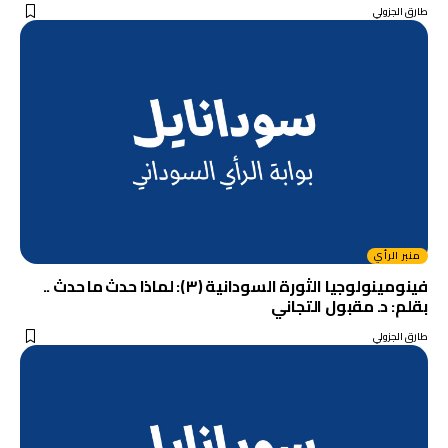
طارق الجزولي
منبر الرأي
فينومينولوجيا الثورة السودانية (٣): لماذا حدث ما حدث ..
بقلم: د. مقبول التجاني
طارق الجزولي