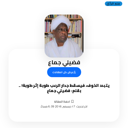
منبر الرأي
فضيلي جماع
عرض كل المقالات
يتبدد الخوف، فيسقط جدار الرعب طوبة إثر طوبة! ..
بقلم: فضيلي جماع
اخر تحديث: 17 ديسمبر, 2016 6:39 مساءً