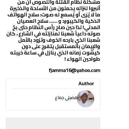
مشكلة نظام القتلة واللصوص أن من
أنبروا لنزاله يحملون من الأسلحة والذخيرة
ما لا يُرَى أو يُسمع له صوت: سلاح الهواتف
الذكية والكيبورد و …… سلاح العصيان
المدني! لذا حين صاح رأس النظام حتى بحّ
صوته داعياً شعبنا لمنازلته في الشارع ، كان
شعبنا الذي بارحه الخوف وتزود بالأمل
والإيمان بالمستقبل يتفرج على دون
كيشوت زمانه الذي ينازل في ساعة خيبته
طواحين الهواء !
fjamma16@yahoo.com
Author
فضيلي جماع