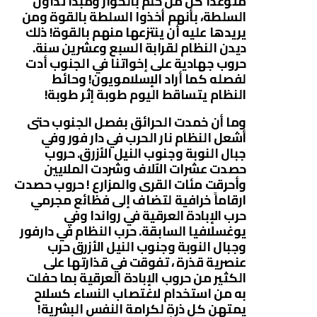
متوعدا كل من حلم بالحوار ومبدأ تداول
السلطة، بأنهم أخذوا السلطة بالقوة ومن
يريدها عليه أن ينتزعها منهم بالقوة! ذلك
ديدن النظام لقرابة السبع وعشرين سنة.
حروب جهادية على إخواتنا في الجنوب أدت
لفصله كما أراد الإسلامويون! وحائط
النظام يتساقط اليوم طوبة إثر طوبة!
وما أن خمدت الحرائق بفصل الجنوب حتى
أشعل النظام نار الحرب في دار فور وفي
جبال النوبة وجنوب النيل الأزرق. حروب
حصدت عشرات الآلاف وشردت الملايين
وأحرقت مئات القرى والمزارع ! حروب حصدت
ارقاماً خرافية لتضاف إلى فظائع مجرمي
حرب الإبادة العرقية في رواندا وفي
يوغسلافيا السابقة. حرب النظام في دارفور
وجبال النوبة وجنوب النيل الأزرق حرب
عنصرية قذرة ، تفوقت في قذارتها على
الكثير من حروب الإبادة العرقية بما حفلت
به من استخدام لاغتصاب النساء كسلاح
يمتهن كل ذرة لكرامة النفس البشرية!