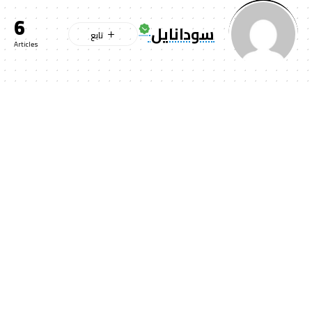
6
سودانايل
Articles