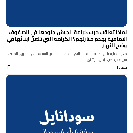
لماذا تعاقب حرب كرامة الجيش جنودها في الصفوف
الامامية بهدم منازلهم؟ الكرامة التي تلعن ابنائها في
وضح النهار
معروف تاريخيا ان الدولة السودانية التي نالت استقلالها من الاستعماري الانجليزي المصري
قبل عقود من الزمن، لم تتبني…
سودانايل