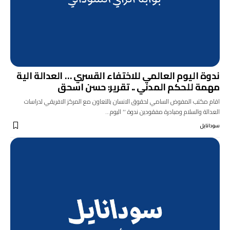
ندوة اليوم العالمي للاختفاء القسري … العدالة الية
مهمة للحكم المدني .. تقرير: حسن اسحق
اقام مكتب المفوض السامي لحقوق الانسان بالتعاون مع المركز الافريقي لدراسات
العدالة والسلام ومبادرة مفقودين ندوة ’’ اليوم…
سودانايل