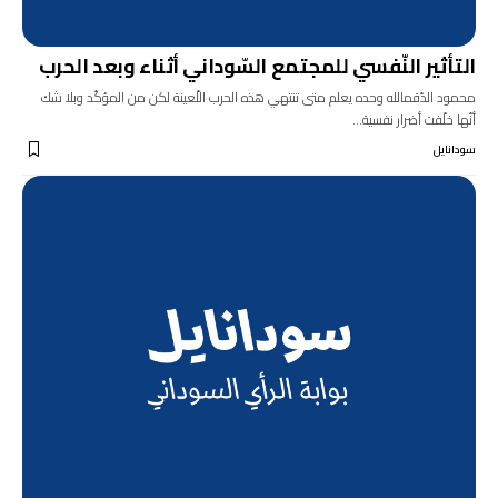
التأثير النّفسي للمجتمع السّوداني أثناء وبعد الحرب
محمود الدّقمالله وحده يعلم متى تنتهي هذه الحرب اللّعينة لكن من المؤكّد وبلا شك
أنّها خلّفت أضرار نفسية…
سودانايل