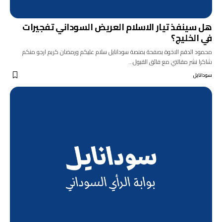
هل سينفذ تيار الاسلام العريض السوداني تفجيرات
في الخليج؟
محمود الدقم الاخوة بصفحة بمنصة سودانايل سلام عليكم ورمضان كريم ارجو منكم
شاكرا نشر مقالتي مع فائق القبول…
سودانايل