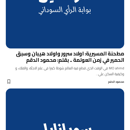
مطحنة المسيرية: اولاد سرور واولاد هيبان وسبق
الحمير في زمن العولمة .. بقلم: محمود الدقم
MO ahmd في الوقت الذي قطع فيه العالم شوطا كبيرا في علم الاجنُة، والفلك، و
وكيفية السكن علي…
محمود الدقم