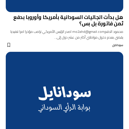
هل بدأت الجاليات السودانية بأمريكا وأوروبا بدفع
ثمن فاتورة بل بس؟
محمود الدقمmo2ahd@gmail.com اصدر الرئيس الأمريكي ترامب مؤخرا امرا تنفيديا
يقضي بعدم دخول مواطني أكثر من عشر دول إلى…
سودانايل