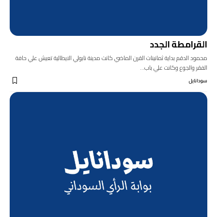
القرامطة الجدد
محمود الدقم بداية ثمانينات القرن الماضي كانت مدينة نابولي الايطالية تعيش علي حافة
الفقر والجوع وكانت علي باب…
سودانايل