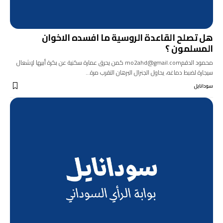
هل تصلح القاعدة الروسية ما افسده الاخوان
المسلمون ؟
محمود الدقمmo2ahd@gmail.com كمن يحرق عمارة سكنية عن بكرة أبيها لإشعال
سيجارة لضبط دماغه، يحاول الجنرال البرهان التقرب مرة…
سودانايل