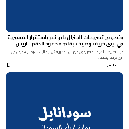
بخصوص تصريحات الجنرال بابو نمر باستقرار المسيرية
في ابيي خريف وصيف. بقلم: محمود الدقم-باريس
قرأت تصريحات للسيد بابو نمر يقول فيها ان المسيرية (ان اراد الرب)، سوف يستقرون في
ابيي خريف وصيف،…
محمود الدقم