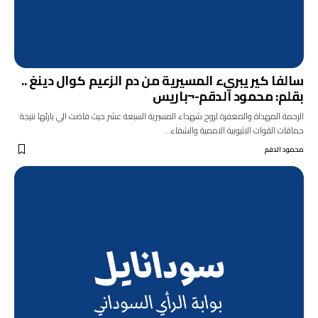
سالفا كير يبريء المسيرية من دم الزعيم كوال دينغ ..
بقلم: محمود الدقم-¬باريس
الرحمة المهداة والمغفرة لروح شهداء المسيرية السبعة عشر حيث فاضت الي بارئها نتيجة
حماقات القوات الاثيوبية الاممية والشفاء…
محمود الدقم