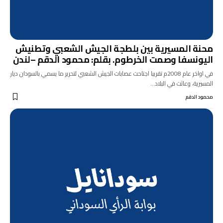
محنة المسيرية بين بلطجة الجيش الشعبي وتطنيش
اليونسفا وصمت الخرطوم. بقلم: محمود الدقم –لندن
في اواخر عام 2008م تقريبا اجتاحت عصابات الجيش الشعبي لتحرير ما يسمي بالسودان ديار
المسيرية، وعاثت في البلاد…
محمود الدقم