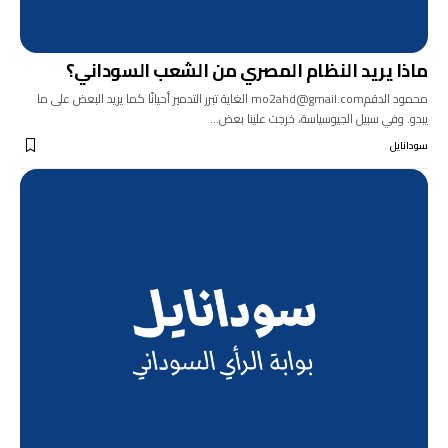
ماذا يريد النظام المصري من الشعب السوداني؟
محمود الدقمmo2ahd@gmail.com الغاية تبرر التدمير أحيانًا كما يريد البعض على ما
يبدو. وفي سبيل الجيوسياسة، خرجت علينا بعض…
سودانايل