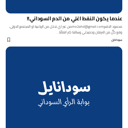
عندما يكون النفط اغلي من الدم السوداني!!
محمود الدقمmo2ahd@gmail.comمن غير اي تدخل من الرباعية او المجتمع الدولي،
وقع كلٌّ من البرهان وحميدتي وسالفا كير اتفاقًا…
سودانايل