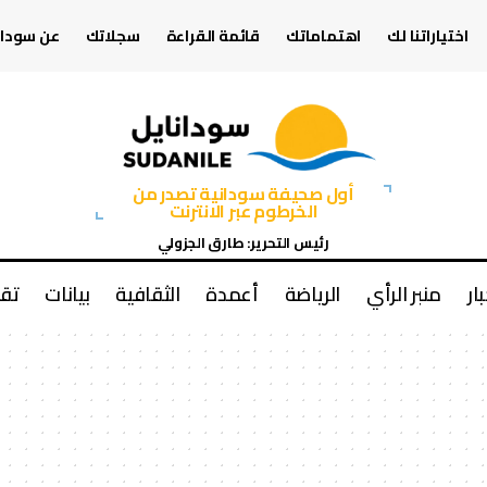
اختياراتنا لك
اهتماماتك
قائمة القراءة
سجلاتك
عن سودان
أول صحيفة سودانية تصدر من
الخرطوم عبر الانترنت
رئيس التحرير: طارق الجزولي
بار
منبر الرأي
الرياضة
أعمدة
الثقافية
بيانات
تقا