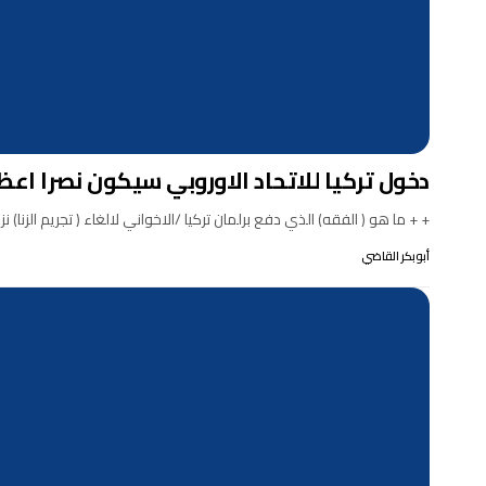
دخول تركيا للاتحاد الاوروبي سيكون نصرا اعظم من فتح القسطنطي
+ + ما هو ( الفقه) الذي دفع برلمان تركيا /الاخواني لالغاء ( تجريم الزنا) ن
أبوبكر القاضي