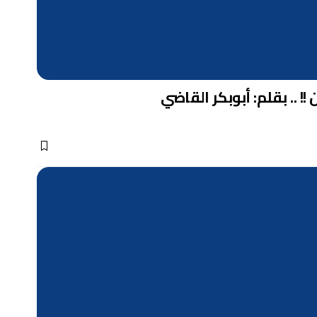
! .. بقلم: أبوبكر القاضي