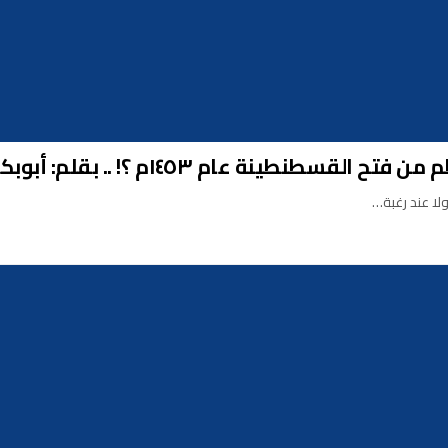
نة عام ١٤٥٣م ؟! .. بقلم: أبوبكر القاضي
زولا عند رغبة…