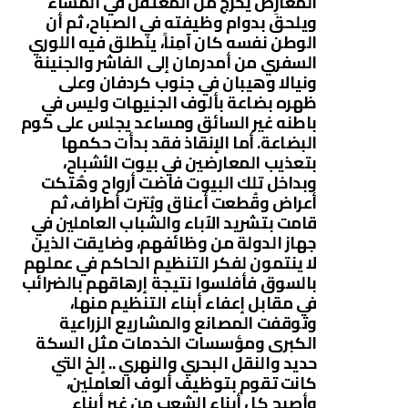
المُعارِض يخرج من المعتقل في المساء
ويلحق بدوام وظيفته في الصباح، ثم أن
الوطن نفسه كان آمِناً، ينطلق فيه اللوري
السفري من أمدرمان إلى الفاشر والجنينة
ونيالا وهيبان في جنوب كردفان وعلى
ظهره بضاعة بألوف الجنيهات وليس في
باطنه غير السائق ومساعد يجلس على كوم
البضاعة. أما الإنقاذ فقد بدأت حكمها
بتعذيب المعارضين في بيوت الأشباح،
وبداخل تلك البيوت فاضت أرواح وهُتكت
أعراض وقُطعت أعناق وبُترت أطراف، ثم
قامت بتشريد الآباء والشباب العاملين في
جهاز الدولة من وظائفهم، وضايقت الذين
لا ينتمون لفكر التنظيم الحاكم في عملهم
بالسوق فأفلسوا نتيجة إرهاقهم بالضرائب
في مقابل إعفاء أبناء التنظيم منها،
وتوقفت المصانع والمشاريع الزراعية
الكبرى ومؤسسات الخدمات مثل السكة
حديد والنقل البحري والنهري .. إلخ التي
كانت تقوم بتوظيف ألوف العاملين،
وأصبح كل أبناء الشعب من غير أبناء