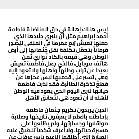
ليس هناك إهانة في حق المناضلِة فاطمة
أحمد إبراهيم مثل أن ينبري جلّادها الذي
جعلها تعيش رُبع عمرها في المنفى ليُصدِر
فرماناً بتحمّل تكلفة نقل جثمانها إلى أرض
الوطن وهي قيمة بالكاد تُوازي ثمن
هاتف موبايل، فالذي جعل فاطمة تعيش
بعيداً عن تراب وطنها وأهلها ولا تعود إليه
وهي تسير على قدميها ليس عجزها عن
قطع تذكرة الطائرة، فقد نذرت فاطمة
حياتها لترى اليوم الذي يعود فيه الوطن
لأهله لا أن تعود هي لتُعانِق الأهل.
الذين يريدون تكريم جثمان فاطمة
بإحاطته بالعلم لا يعرفون تاريخها وصلابة
مواقفها وجسارتها، ولم يطّلعوا على
مسيرة حياتها، ولا أعرف شخصاً تنطبق عليه
العبارة التي أطلقها الزعيم ياسر عرفات عن