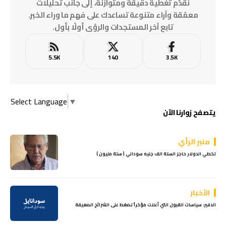
نقدّم تغطية دقيقة ومتوازنة، إلى جانب تحليلات
معمّقة وآراء متنوعة تساعدك على فهم ما وراء الخبر.
تابع آخر المستجدات والرؤى أولًا بأول.
5.5K
140
3.5K
Select Language
▼
يتصفح زوارنا الآن
منبر الرأي
تخطي الدولار حاجز الستة الف جنيه سوداني ( ستة مليون )
الأخبار
الدقير: سياسات القبول التي أعلنت مؤخراً تضغط على الشرائح الضعيفة