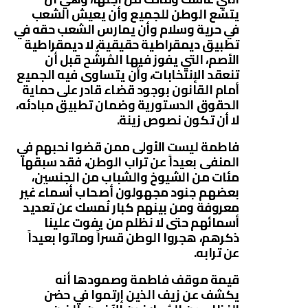
يتسِّع الوطن للجميع وأن يعيش الشعب
في حرية وسلام وأن يمارس الشعب حقه في
تطبيق ديمقراطية حقيقية، لا ديمقراطية
الأصم، التي يفوز فيها المُرشّح قبل أن
تنعقد الإنتخابات، وأن يتساوى فيه الجميع
أمام القانون بوجود قضاء قادر على حماية
الحقوق الدستورية وضمان تطبيق مبادئه،
لا أن تكون نصوص زينة.
فاطمة ليست الأولى ممن قضوا نحبهم في
المنفى بعيداً عن تراب الوطن، فقد سبقها
مئات من الشيوخ والشباب من الجنسين،
بعضهم جنود مجهولون أصحاب أسماء غير
معروفة ومن بينهم كبار نُمسك عن تعديد
أسمائهم حتى لا نظلم من يفوت علينا
ذكرهم، هجروا الوطن قسراً وماتوا بعيداً
عن ترابه.
قيمة موقف فاطمة وصمودها أنه
يكشف عن زيف الذين إرتموا في حضن