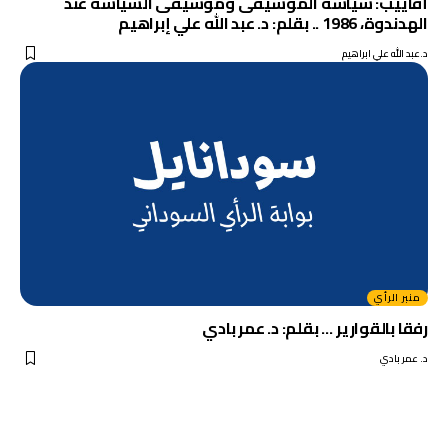
أقاييب: سياسة الموسيقى وموسيقى السياسة عند
الهدندوة، 1986 .. بقلم: د. عبد الله علي إبراهيم
د.عبد الله علي ابراهيم
منبر الرأي
رفقا بالقوارير … بقلم: د. عمر بادي
د. عمر بادي