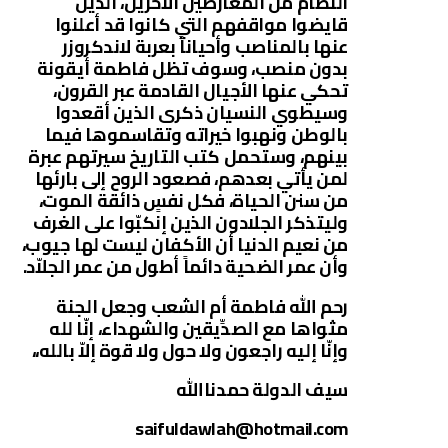
النظام من المُعارضين الآخرين، الذين
قايضوا مواقفهم التي كانوا قد أعلنوا
عنها بالمناصب وأحياناً بعربة لاندكروزر
بدون منصب، وسوف تظل فاطمة أيقونة
تحكي عنها الأجيال القادمة عبر القرون،
وسيطوي النسيان ذكرى الذين أقعدوا
بالوطن ونهبوا خيراته وتقاسموها فيما
بينهم، وستحمل كتب التاريخ سيرتهم عبرة
لمن يأتي بعدهم، فصعود الروح إلى بارئها
من سنن الحياة، فكل نفسٍ ذائقة الموت،
وليتذكر الجلادون الذين إنكبّوا على الغرف
من نعيم الدنيا أن الأكفان ليست لها جيوب،
وأن عمر الضحية دائماً أطول من عمر الجلاّد.
رحم الله فاطمة أم الشعب وجعل الجنة
مثواها مع الصدِّيقين والشهداء، إنّا لله
وإنّا إليه راجعون ولا حول ولا قوة إلاّ بالله،،
سيف الدولة حمدناالله
saifuldawlah@hotmail.com