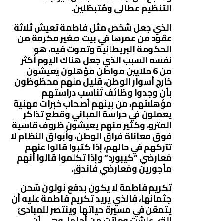
التنظيم عطالى ومُتبطّلين.
الذي جعل شخص مثل فاطمة تعيش ثلاثة
عقود من عمرها في بيت صغير مكرمة من
الحكومة البريطانية وتموت فيه، هو
نفسه السبب الذي جعل هناك اليوم أكثر
من 6 ملايين مواطن مؤهلون يعيشون
خارج أسوار الوطن، قليل منهم محظوظون
بأن وجدوا وظائف تُناسب دراستهم
مؤهلاتهم، من بينهم أصحاب خبرات مهنية
يعملون في حراسة المباني وقطع تذاكر
المترو، وكثير منهم يعيشون ظروف قاسية
فوق معاناة فراق الوطن، وأبواق النظام لا
تتركهم في حالهم، إذا كتبوا قالوا عنهم
مُعارضي “كيبورد” وإذا تكلموا قالوا أنهم
مأجورين ومُعارضي فاندق.
تكريم فاطمة لا يكون بدفع نولون شحن
جثمانها، فالذي يريد تكريم فاطمة عليه أن
يتمعّن في مسيرة حياتها وينتصر للمبادئ
التي عاشت وماتت من أجلها، وهي أن