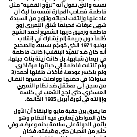
نفسه والتي تقول أنه “تزوّج القضية” مثل
فاطمة، فصاحب العبارة نفسه ما لبث أن
عاد عنها وإلتفت لحياته وتزوج من السيدة
سُهى عرفات، فحينما شنق النميري زوج
فاطمة ورفيق دربها الشفيع أحمد الشيخ
ظُلماً دون جريمة (لم يُشارك في إنقلاب
يوليو 1971 الذي حُوكِم بسببه، والصحيح
أنه كان ضد تنفيذ الإنقلاب) كانت فاطمة
في ريعان شبابها، بل كانت زينة بنات جيلها،
ولم تلتفت فاطمة إلى حياتها مرة أخرى،
ولم ينكسر عودها، فأخذت طفلها أحمد (3
سنوات) في حضنها وواصلت مسيرة النضال
من سجن إلى معتقل ضد نظام النميري
العسكري، حتى نجح الشعب في كنسه
وإزالته في ثورة أبريل 1985 الخالدة.
ما يفرق بين حقبة مايو والإنقاذ أن الأول
كان المواطن يُعارض فيه النظام وهو
يأتمِن الدولة على سلامة بدنه وعرضه، وفي
كثير من الأحيان حتى وظيفته، فكان