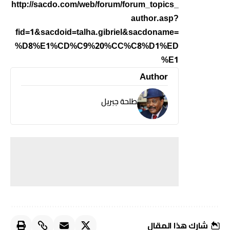
http://sacdo.com/web/forum/forum_topics_
author.asp?
fid=1&sacdoid=talha.gibriel&sacdoname=
%D8%E1%CD%C9%20%CC%C8%D1%ED
%E1
Author
طلحة جبريل
شارك هذا المقال