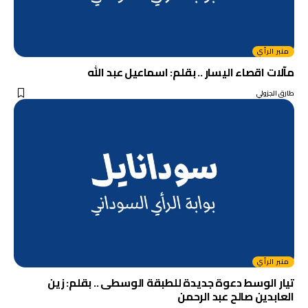
منبر الرأي
مآلات اقصاء اليسار .. بقلم: اسماعيل عبد الله
طارق الجزولي
منبر الرأي
تيار الوسط دعوة جديدة للطبقة الوسطى .. بقلم: زين
العابدين صالح عبد الرحمن