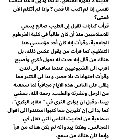
حديثه لا يعوزه المنطق. لذلك ودون أدعاء سألت
نفسي إذا لم اكتب انا فمن ؟ وإذا لم أتكلم الآن
فمتى؟
قرأت كتابات تقول إن الطيب صالح ينتمي
للاسلاميين منذ أن كان طالباً في كلية الخرطوم
الجامعية، وقرأت إنه كان أحد مؤسسي هذا
التنظيم، كما قرأت من يقول عكس ذلك، بل
هناك من قال إنه حدث له تحول فكري وأصبح
اقرب الى الشيوعيين عندما سافر الى لندن.
وقرأت اجتهادات بلا حصر. و بدا لي الكثير مما
يلقى على الناس هذه الايام مجافياً لما سمعته
من الرجل ونشرته والطيب، رحمه الله، يمشي
بيننا، وقبل ان يوارى الثرى في ” مقابر البكري”.
كما بدا لي إن كثيرين مما كتبوا استندوا الى اقوال
سماعية من احاديث الناس التي تقال في
المجالس. وهكذا يبدو انه لم يكن هناك من قرأ
وإنما كان هناك من سمع.