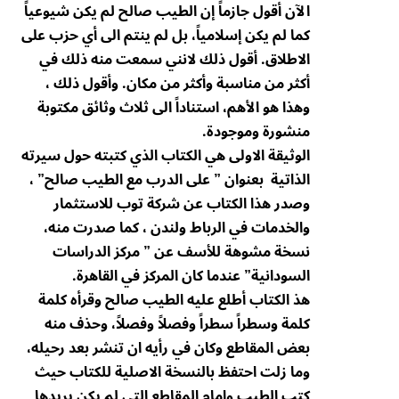
الآن أقول جازماً إن الطيب صالح لم يكن شيوعياً
كما لم يكن إسلامياً، بل لم ينتم الى أي حزب على
الاطلاق. أقول ذلك لانني سمعت منه ذلك في
أكثر من مناسبة وأكثر من مكان. وأقول ذلك ،
وهذا هو الأهم، استناداً الى ثلاث وثائق مكتوبة
منشورة وموجودة.
الوثيقة الاولى هي الكتاب الذي كتبته حول سيرته
الذاتية بعنوان ” على الدرب مع الطيب صالح” ،
وصدر هذا الكتاب عن شركة توب للاستثمار
والخدمات في الرباط ولندن ، كما صدرت منه،
نسخة مشوهة للأسف عن ” مركز الدراسات
السودانية” عندما كان المركز في القاهرة.
هذ الكتاب أطلع عليه الطيب صالح وقرأه كلمة
كلمة وسطراً سطراً وفصلاً وفصلاً، وحذف منه
بعض المقاطع وكان في رأيه ان تنشر بعد رحيله،
وما زلت احتفظ بالنسخة الاصلية للكتاب حيث
كتب الطيب وامام المقاطع التي لم يكن يريدها