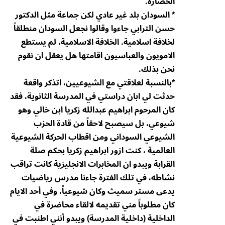
الحضارة.
* السودان بلد غير عادي لكن جماعة مثل الدكتور
حسن الترابي جاءوا وقالوا نجعل السودان منطلقاً
لخلافة اسلامية. الخلافة الاسلامية، لم يستطع
الامويون والعباسيون اقامتها هل يعقل ان نقوم
نحن بذلك.
*بالنسبة لعلاقتي مع الشيوعيين، اتذكر واقعة
حدثت لي ابان دراستي في المدرسة الثانوية، فقد
كان المرحوم ابراهيم عبدالله زكريا ابن خالي وهو
شيوعي، بل سيصبح لاحقاً من قادة الحزب
الشيوعي السوداني ومن اقطاب الحركة الشيوعية
العالمية ، كنت ازور ابراهيم زكريا بحكم صلة
القرابة ويبدو ان المخابرات الانجليزية كانت تراقب
نشاطه، في تلك الفترة جاءنا مدرس رياضيات
يدعى مستر سميث وكان شيوعياً، وفي أحد الايام
كان مطلوباً مني تقديمه لالقاء محاضرة في
الداخلية (داخلية المدرسة) ويبدو أنني اطنبت في