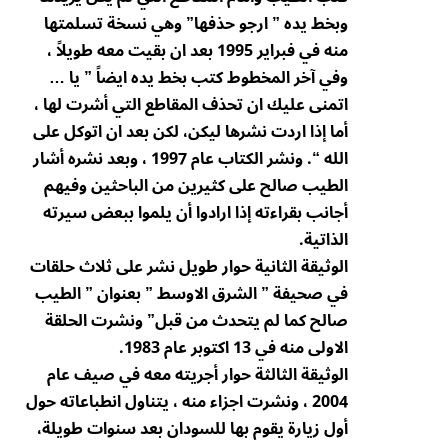
وبخط يده ” ارجو حذفها” وهي نسخة تسلمتها
منه في فبراير 1995 بعد ان بقيت معه طويلاً ،
وفي آخر المخطوط كتب بخط يده ايضاً ” يا …
اتمنى عليك ان تحذف المقاطع التي أشرت لها ،
أما إذا اردت نشرها ليكن، لكن بعد ان اتوكل على
الله “. ونشر الكتاب عام 1997 ، وبعد نشره أشار
الطيب صالح على كثيرين من الباحثين وفيهم
أجانب بقراءته إذا ارادوا أن يلموا ببعض سيرته
الذاتية.
الوثيقة الثانية حوار طويل نشر على ثلاث حلقات
في صحيفة ” الشرق الاوسط ” بعنوان ” الطيب
صالح كما لم يتحدث من قبل” ونشرت الحلقة
الاولى منه في 13 اكتوبر عام 1983.
الوثيقة الثالثة حوار أجريته معه في صيف عام
2004 ، ونشرت اجزاء منه ، يتناول انطباعاته حول
أول زيارة يقوم بها للسودان بعد سنوات طويلة،