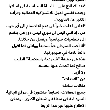
*بعد الاطلاع على …الحياة السياسية في انجلترا
وجدت نفسي اميل للاشتراكية العمالية وقرأت
الكثير عن الفابيين.
*لعلني فعلت خيراً في عدم الانضمام الى أي حزب
من ، إذ انني اؤمن ان دوري ليس دور من ينضم
الى تنظميات سياسية ويعمل من خلالها.
*أنا أحب السودان حباً شديداً وولائي كما اقول
دائماً للامة في صيرورتها.
هذه هي حقيقة “شيوعية واسلامية” الطيب
صالح كما تحدث عنها بنفسه.
ولا أزيد .
عن “الاحداث”
مقالات سابقة
جميع المقالات السابقة منشورة في موقع الجالية
السودانية في منطقة واشنطن الكبرى ، ويمكن
الاطلاع عليها عبر هذا الرابط