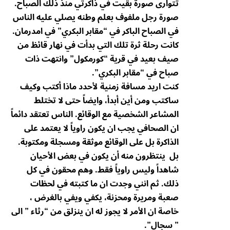
تتوارى صورة بقيت في ذاكرتي منذ ذلك الصباح.
صورة رجل ملفوف بعلم وطنه يصلي عليه الناس
في الصباح الباكر في “مقابر البكري” في امدرمان.
كانت رحلة ثرة تلك التي بدأت في نهار قائظ من
صيف بعيد في قرية “كورمكول” وانتهت ذات
صباح في “مقابر البكري”.
كنت اريد مسافة زمنية لأحدد ماذا أكتب وكيف
ساكتب ومن أين أبدأ، وايضاً حتى لا تختلط
المشاعر الشخصية مع الوقائع. الناس تعتقد دائماً
ان الصحافي يجب ان يكون راوياً لا يعتمد على
الذاكرة بل على الوقائع موثقة ومسجلة ومكتوبة.
بل ينتظرون منه أن يكون في بعض الأحيان
شاهداً وليس راوياً فقط. وهم محقون في كل
ذلك. ثم انني وجدت ان ما كتبته في لحظات
صعبة ومريرة ومحزنة، يكفي ويفي بالغرض ،
خاصة ان الأمر لا يجوز له ان ينزلق من “رثاء ” الى
” سجال”.