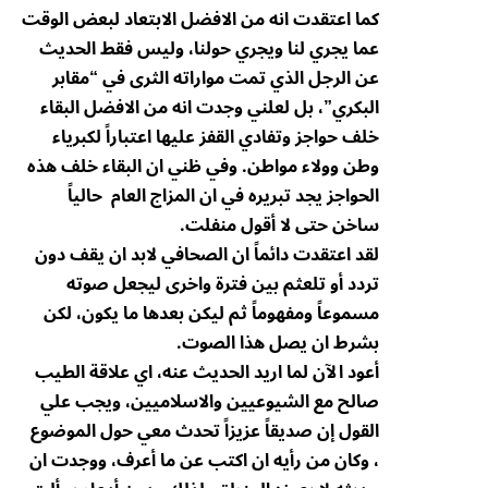
كما اعتقدت انه من الافضل الابتعاد لبعض الوقت
عما يجري لنا ويجري حولنا، وليس فقط الحديث
عن الرجل الذي تمت مواراته الثرى في “مقابر
البكري”، بل لعلني وجدت انه من الافضل البقاء
خلف حواجز وتفادي القفز عليها اعتباراً لكبرياء
وطن وولاء مواطن. وفي ظني ان البقاء خلف هذه
الحواجز يجد تبريره في ان المزاج العام حالياً
ساخن حتى لا أقول منفلت.
لقد اعتقدت دائماً ان الصحافي لابد ان يقف دون
تردد أو تلعثم بين فترة واخرى ليجعل صوته
مسموعاً ومفهوماً ثم ليكن بعدها ما يكون، لكن
بشرط ان يصل هذا الصوت.
أعود الآن لما اريد الحديث عنه، اي علاقة الطيب
صالح مع الشيوعيين والاسلاميين، ويجب علي
القول إن صديقاً عزيزاً تحدث معي حول الموضوع
، وكان من رأيه ان اكتب عن ما أعرف، ووجدت ان