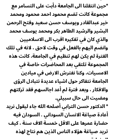
*حين انتقلنا الى الجامعة دأبت على التسامر مع
مجموعة كانت تضم محمود احمد محمود ومحمد
خير عبدالقادر ويوسف حسن سعيد وفتح الرحمن
البشير والرشيد الطاهر بكر ومحمد يوسف محمد
والذي كان في تفكيره اقرب الى الاسلاميين
وانضم اليهم بالفعل في وقت لاحق ، لانه في تلك
الفترة لم يكن لهم تنظيم في الجامعة، كانت هذه
المجموعة تلتقي بعد المحاضرات خاصة في
الامسيات، وكنا نفترش الارض في ميادين
الجامعة نتفاكر حول اشياء عديدة نتبادل الرؤى
والافكار ، وبعد فترة لم أعد اجالسهم فقد تركتهم
ومضيت الى حال سبيلي.
* الدكتور حسن الترابي أصلحه الله جاء ليقول نريد
أعادة صياغة الانسان السوداني . السودان فيه
حضارة عمرها على الاقل خمسة الاف سنة ، كيف
تريد صياغة هؤلاء الناس الذين هم نتاج لهذه