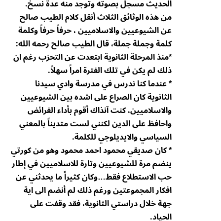
الحديث مسجل بصوته وتوجد منه عدة نسخ.
من هذه الوثائق الثلاث أنقل كلام الطيب صالح
عن الشيوعيين والاسلاميين ، حرفاً حرفاً وكلمة
كلمة وجملة جملة، قال الطيب صالح رحمه الله:
*منذ المرحلة الثانوية ابتعدت عن التحزب رغم ان
ذلك لم يكن في تلك الفترة امراً سهلاً.
* عندما كنا ندرس في مدرسة وادي سيدنا
الثانوية كان الصراع على اشده بين الشيوعيين
والاسلاميين، كنت آنذاك أقوم بأداء الفرائض
واحافظ على الدين لكنني لست متديناً بالمعني
السياسي والايديلوجي للكلمة.
* كان صديقي محمود احمد محمود وهو من كورتي
ينضم مرة للشيوعيين وتارة للاسلاميين في إطار
حب الاستطلاع فقط…وكان كثيراً ما يحدثني عن
افكار المجموعتين ورغم ذلك لم أنضم الى اية
جهة خلال دراستي الثانوية، فقد وقفت على
الحياد.