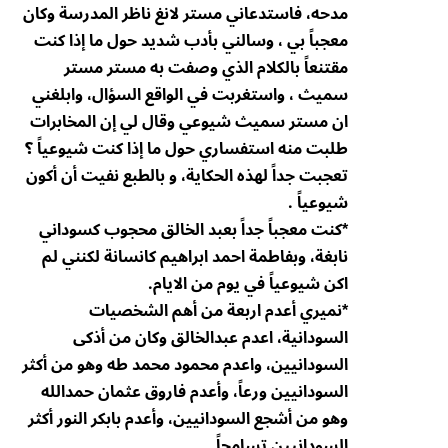
مدحه، فاستدعاني مستر لانغ ناظر المدرسة وكان
معجباً بي ، وسالني بأدب شديد حول ما إذا كنت
مقتنعاً بالكلام الذي وصفت به مستر مستر
سميث ، واستغربت في الواقع السؤال، وابلغني
ان مستر سميث شيوعي وقال لي إن المخابرات
طلبت منه استفساري حول ما إذا كنت شيوعياً ؟
تعجبت جداً لهذه الحكاية، و بالطبع نفيت أن أكون
شيوعياً .
*كنت معجباً جداً بعبد الخالق محجوب كسوداني
نابغة، وبفاطمة احمد ابراهيم كانسانة لكنني لم
اكن شيوعياً في يوم من الايام.
*نميري أعدم اربعة من أهم الشخصيات
السودانية، اعدم عبدالخالق وكان من أذكى
السودانيين، واعدم محمود محمد طه وهو من أكثر
السودانيين ورعاً، وأعدم فاروق عثمان حمدالله
وهو من أشجع السودانيين، وأعدم بابكر النور أكثر
السودانيين تسامحاً.