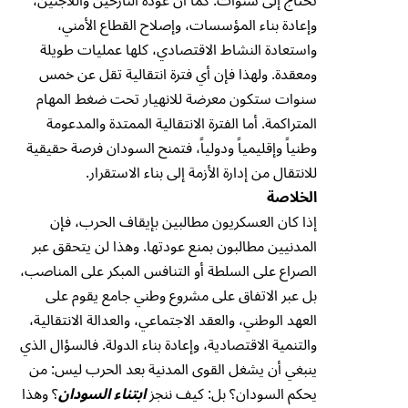
تحتاج إلى سنوات. كما أن عودة النازحين واللاجئين،
وإعادة بناء المؤسسات، وإصلاح القطاع الأمني،
واستعادة النشاط الاقتصادي، كلها عمليات طويلة
ومعقدة. ولهذا فإن أي فترة انتقالية تقل عن خمس
سنوات ستكون معرضة للانهيار تحت ضغط المهام
المتراكمة. أما الفترة الانتقالية الممتدة والمدعومة
وطنياً وإقليمياً ودولياً، فتمنح السودان فرصة حقيقية
للانتقال من إدارة الأزمة إلى بناء الاستقرار.
الخلاصة
إذا كان العسكريون مطالبين بإيقاف الحرب، فإن
المدنيين مطالبون بمنع عودتها. وهذا لن يتحقق عبر
الصراع على السلطة أو التنافس المبكر على المناصب،
بل عبر الاتفاق على مشروع وطني جامع يقوم على
العهد الوطني، والعقد الاجتماعي، والعدالة الانتقالية،
والتنمية الاقتصادية، وإعادة بناء الدولة. فالسؤال الذي
ينبغي أن يشغل القوى المدنية بعد الحرب ليس: من
يحكم السودان؟ بل: كيف ننجز
ابتناء السودان
؟ وهذا