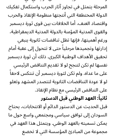
المرحلة يتمثل في تجاوز آثار الحرب واستكمال تفكيك
الدولة المختطفة التي أنتجتها منظومة الإنقاذ والحرب
واقتصاد العنف. أما الخلافات بين قوى ثورة ديسمبر
والقوى المدنية المؤمنة بالدولة المدنية الديمقراطية،
ورغم أهميتها، فإنها تظل تناقضات ثانوية ينبغي
إدارتها وتجميدها مرحلياً حتى لا تتحول إلى عقبة أمام
تحقيق الأهداف الوطنية الكبرى. ذلك أن ثورة ديسمبر
نفسها لم تكن لتنجح لو لا تقديم التناقض الرئيسي
على ما عداه. ولم تكن لثورة ديسمبر أن تنتكس لاحقاً
لو لا عودة التناقضات الثانوية لتتصدر المشهد وتعلو
على التناقض الرئيسي مع نظام الإنقاذ.
ثانياً: العهد الوطني قبل الدستور
قبل الحديث عن الدستور الدائم أو الانتخابات، يحتاج
السودان إلى توافق سياسي ومجتمعي واسع حول ما
يمكن تسميته بالعهد الوطني. ويتمثل هذا العهد في
مجموعة من المبادئ المؤسسة التي لا تخضع