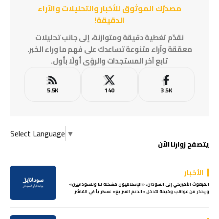
مصدرُك الموثوق للأخبار والتحليلات والآراء
الدقيقة!
نقدّم تغطية دقيقة ومتوازنة، إلى جانب تحليلات
معمّقة وآراء متنوعة تساعدك على فهم ما وراء الخبر.
تابع آخر المستجدات والرؤى أولًا بأول.
5.5K
140
3.5K
Select Language
▼
يتصفح زوارنا الآن
الأخبار
المبعوث الأميركي إلى السودان: «الإسلاميون مشكلة لنا وللسودانيين»
ويحذر من عواقب وخيمة لتدخل «الدعم السريع» عسكرياً في الفاشر