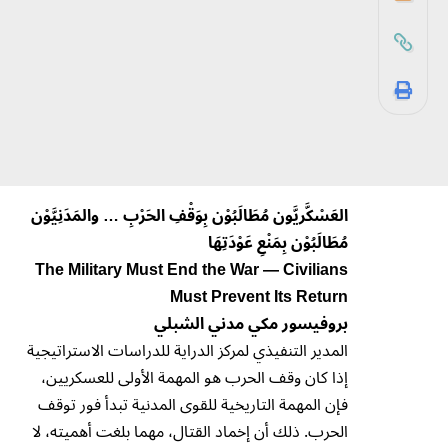
العَسْكَّريَّون مُطَالَبُوْن بِوَقْفِ الحَرْبِ … والمَدَنِيَّوْن
مُطَالَبُوْن بِمَنْعِ عَوْدَتِهَا
The Military Must End the War — Civilians
Must Prevent Its Return
بروفيسور مكي مدني الشبلي
المدير التنفيذي لمركز الدراية للدراسات الاستراتيجية
إذا كان وقف الحرب هو المهمة الأولى للعسكريين،
فإن المهمة التاريخية للقوى المدنية تبدأ فور توقف
الحرب. ذلك أن إخماد القتال، مهما بلغت أهميته، لا