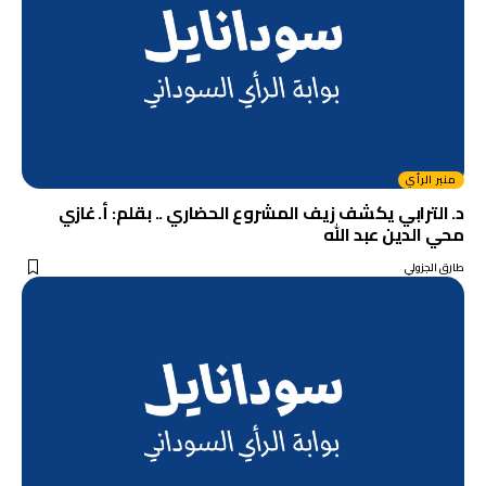
منبر الرأي
د. الترابي يكشف زيف المشروع الحضاري .. بقلم: أ‌. غازي
محي الدين عبد الله
طارق الجزولي