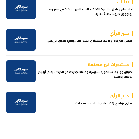
بيانات
نداء هام وعاجل لمناصرة الأشقاء السودانيين اللاجئين في مصر وهم
يواجهون ظروفا صعبةً للغاية
منبر الرأي
مجلس الشركاء والزحف العسكري المتواصل .. بقلم: صديق الزيلعي
منشورات غير مصنفة
اختراق جوزيف ستانفورد للصوفية وحلقات جديدة من الكيد!! . بقلم: أبوبكر
يوسف إبراهيم
منبر الرأي
وطني يؤلمني (11) .. بقلم: الطيب محمد جادة