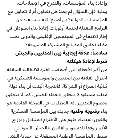
وإعادة بناء المؤسسات، والتدرج في الإصلاحات.
وعليه فإن السؤال لم يعد: هل نتعاون أم لا نتعاون مع
المؤسسات الدولية؟ بل أصبح: كيف نستفيد من
البرامج المعدلة لخدمة أولويات إعادة بناء السودان في
إطار الاندماج في المجتمعين الإقليمي والدولي تحت
مظلة تحقيق المصالح المشتركة المشروعة؟
سادساً: علاقة إيجابية بين المدنيين والجيش
شرط لإعادة هيكلته
من أكبر الأخطاء التي أضعفت الفترة الانتقالية السابقة
اختزال العلاقة بين المدنيين والمؤسسة العسكرية في
ثنائية الصراع أو الشراكة. فالتجربة أثبتت أن بناء دولة
مدنية مستقرة لا يتحقق بالعداء للجيش، كما لا يتحقق
بخضوع المدنيين له. المطلوب في المرحلة القادمة هو
بناء
وشيجة وطنية
جديدة بين المؤسسة العسكرية
والقوى المدنية، تقوم على الاحترام المتبادل وتوزيع
الأدوار وفقاً للدستور والقانون. فالجيش السوداني
سيظل المؤسسة الوطنية المسؤولة عن حماية البلاد،