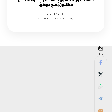
العَسْكَّريَّون مُطَالَبُوْن بِوَقْفِ الحَرْبِ … والمَدَنِيَّوْن
مُطَالَبُوْن بِمَنْعِ عَوْدَتِهَا
اخر تحديث: 8 يونيو, 2026 10:30 صباحًا
شارك