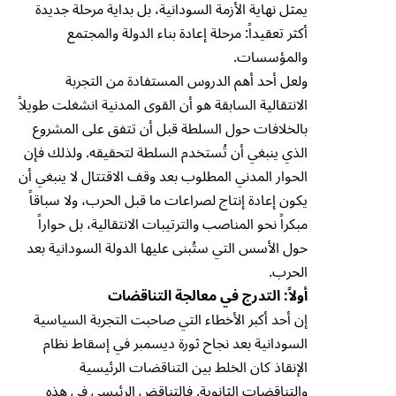
يمثل نهاية الأزمة السودانية، بل بداية مرحلة جديدة
أكثر تعقيداً: مرحلة إعادة بناء الدولة والمجتمع
والمؤسسات.
ولعل أحد أهم الدروس المستفادة من التجربة
الانتقالية السابقة هو أن القوى المدنية انشغلت طويلاً
بالخلافات حول السلطة قبل أن تتفق على المشروع
الذي ينبغي أن تُستخدم السلطة لتحقيقه. ولذلك فإن
الحوار المدني المطلوب بعد وقف الاقتتال لا ينبغي أن
يكون إعادة إنتاج لصراعات ما قبل الحرب، ولا سباقاً
مبكراً نحو المناصب والترتيبات الانتقالية، بل حواراً
حول الأسس التي ستُبنى عليها الدولة السودانية بعد
الحرب.
أولاً: التدرج في معالجة التناقضات
إن أحد أكبر الأخطاء التي صاحبت التجربة السياسية
السودانية بعد نجاح ثورة ديسمبر في إسقاط نظام
الإنقاذ كان الخلط بين التناقضات الرئيسية
والتناقضات الثانوية. فالتناقض الرئيسي في هذه