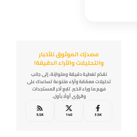
مصدرُك الموثوق للأخبار
والتحليلات والآراء الدقيقة!
نقدّم تغطية دقيقة ومتوازنة، إلى جانب
تحليلات معمّقة وآراء متنوعة تساعدك على
فهم ما وراء الخبر. تابع آخر المستجدات
والرؤى أولًا بأول.
5.5K
140
3.5K