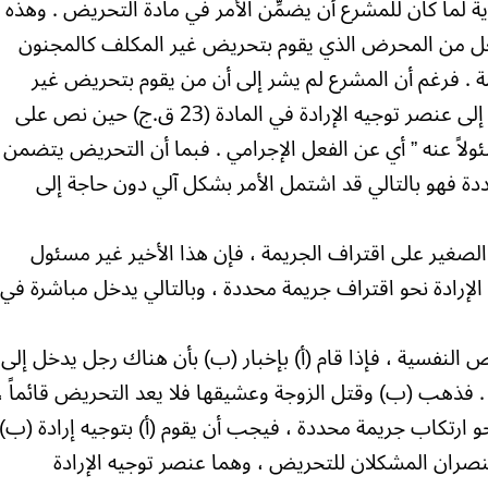
ية لما كان للمشرع أن يضمِّن الأمر في مادة التحريض . وهذه
جعل من المحرض الذي يقوم بتحريض غير المكلف كالمجنون
ة . فرغم أن المشرع لم يشر إلى أن من يقوم بتحريض غير
المكلف يعد بمثابة فاعل أصلي إلا أنه أشار إلى عنصر توجيه الإرادة في المادة (23 ق.ج) حين نص على
لاً عنه ” أي عن الفعل الإجرامي . فبما أن التحريض يتضمن
دة فهو بالتالي قد اشتمل الأمر بشكل آلي دون حاجة إلى
 الصغير على اقتراف الجريمة ، فإن هذا الأخير غير مسئول
 الإرادة نحو اقتراف جريمة محددة ، وبالتالي يدخل مباشرة في
 النفسية ، فإذا قام (أ) بإخبار (ب) بأن هناك رجل يدخل إلى
 فذهب (ب) وقتل الزوجة وعشيقها فلا يعد التحريض قائماً ،
و ارتكاب جريمة محددة ، فيجب أن يقوم (أ) بتوجيه إرادة (ب)
عنصران المشكلان للتحريض ، وهما عنصر توجيه الإرادة