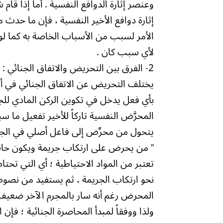
وعنصر إثارة الدوافع النفسية . أما إذا ق
إثارة دوافع الأخير النفسية ، فإن ما حدث م
الأمر لسبب من الأسباب الخاصة به كما لو 
لأي سبب كان .
2- الفرق بين التحريض والاتفاق الجنائي :
يختلف التحريض عن الاتفاق الجنائي في أن 
بأي فعل يدخل في تكوين الركن المادي للجر
المحرَّض النفسية تاركاً للأخير تفعيل ما 
يتحول من محرِّض إلى فاعل أصلي في الجريمة ، ولذا
” من يحرض على ارتكاب جريمة ويكون حاضراً
تعتبر من المواد الاحتياطية ؛ أي التي تحت
نحو ارتكاب الجريمة ، ثم يستفيد من نصوص
المحرض رغم أنه سار بالمجرم الآخر ضعيف ا
ولذا ووفقاً لمبدأ المحاصرة الجنائية ؛ ف