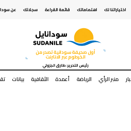
اختياراتنا لك
اهتماماتك
قائمة القراءة
سجلاتك
عن سودان
أول صحيفة سودانية تصدر من
الخرطوم عبر الانترنت
رئيس التحرير: طارق الجزولي
بار
منبر الرأي
الرياضة
أعمدة
الثقافية
بيانات
تقا