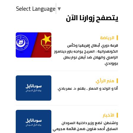
Select Language
▼
يتصفح زوارنا الآن
الرياضة
قرعة دوري أبطال إفريقيا وكأس
الكونفدرالية : المريخ يواجه باور ديناموز
الزامبي والهلال ضد آيغل نوار بطل
بوروندي
منبر الرأي
أنا و الوتد و الحمار .. بقلم: د. عمر بادي
الأخبار
واشنطن: تضع وزير داخلية السودان
السابق أحمد هارون ضمن قائمة مجرمي