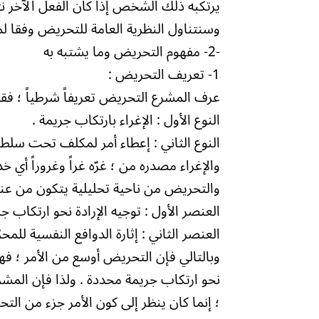
يرتكبه ذلك الشخص إذا كان الفعل الآخر ن
وسنتناول النظرية العامة للتحريض وفقا ل
-2- مفهوم التحريض وما يشتبه به
1- تعريف التحريض :
عرف المشرع التحريض تعريفاً شرطياً ؛ فق
النوع الأول : الإغراء بارتكاب جريمة .
النوع الثاني : إعطاء أمر لمكلف تحت سلطا
والإغراء مصدره من ؛ غرّه غراً وغروراً أي خ
والتحريض من ناحية تحليلية يتكون من عن
العنصر الأول : توجيه الإرادة نحو ارتكاب ج
العنصر الثاني : إثارة الدوافع النفسية للمحر
وبالتالي فإن التحريض أوسع من الأمر ؛ فه
نحو ارتكاب جريمة محددة . ولذا فإن المش
؛ إنما كان ينظر إلى كون الأمر جزء من ا