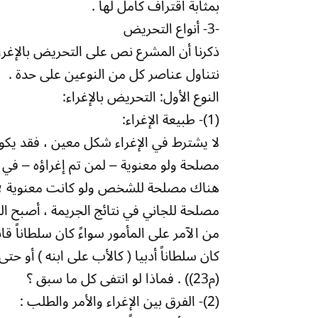
بمثابة اقتراف كامل لها .
-3- أنواع التحريض
ذكرنا أن المشرع نص على التحريض بالإغراء
نتناول عناصر كل من النوعين على حدة .
النوع الأول: التحريض بالإغراء:
(1)- طبيعة الإغراء:
لا يشترط في الإغراء شكل معين ، فقد يكون
مصلحة ولو معنوية – لمن تم إغراؤه – في إ
هناك مصلحة للشخص ولو كانت معنوية ؛ 
مصلحة للجاني في نتائج الجريمة ، أصبح ال
من الآمر على المأمور سواءً كان سلطاناً قا
كان سلطاناً أدبيا ( كالأب على ابنه ) أو 
(م23)) . فماذا لو انتفى كل ما سبق ؟
(2)- الفرق بين الإغراء والأمر والطلب :