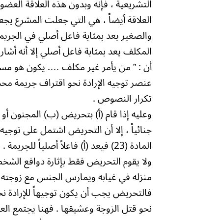
التشريعية ، فإنه وبدون هذه العلاقة العضو
العلاقة أيضاً ، هي التي جعلت المشرع ي
والصغير يعد بمثابة فاعل أصلي في الجريم
أن : ” من يأمر غير مكلف …. يكون هو مسئو
عنصر توجيه الإرادة نحو اقتراف جريمة محد
تكرار النصوص .
وعليه إذا قام (أ) بتحريض (ب) المجنون أو
جنائياً ، إلا أن التحريض اشتمل على توجيه
المادة (23) فيعد (أ) فاعلاً أصلياً للجريمة .
ولا يقوم التحريض فقط بإثارة دوافع الشخص
منزله في غيابه ويمارس الجنس مع زوجته .
فالتحريض يجب أن يكون توجيهاً للإرادة نح
نحو قتل الزوجة وعشيقها . فهنا يجتمع ال