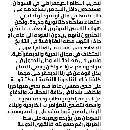
لتخريب النظام الديمقراطي في السودان،
وسيجدون داخل البلد من يساعدهم على
ذلك طمعا في مال أو نفوذ أو أملا في
امتطاء سلطة دكتاتورية جديدة. ولكن
هؤلاء اللاعبين المؤثرين أضعف مما يظن
الكثيرون لأنهم يريدون العودة إلى ماض أو
حاضر انتهت مدته الافتراضية في التاريخ
المعاصر حتى بمقاييس العالم العربي
المتخلف في مجال الحرية والديمقراطية.
وليس من مصلحة السودان الدخول في
مواجهة مع هؤلاء ولكن ينبغي الدفاع
بكل قوة عن خيارنا الديمقراطي مهما
كلفنا ذلك لأننا جربنا الأنظمة الدكتاتورية
على مدى خمسين عاما فلم نجني منها خيرا
وتخلفت بلادنا في كافة المجالات. والدفاع
عن الديمقراطية يتطلب وحدة شعبية
واسعة تتصدى للمؤامرات الخارجية ولبناء
الوطن ليصبح قويا يقف على رجليه، وسيجد
السودان من يؤيده ويعينه على هذا
الطريق رغم صعوبته. فالقوى الدولية