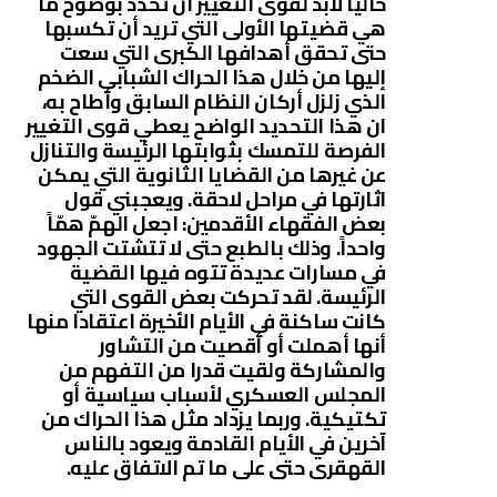
حاليا لابد لقوى التغيير أن تحدد بوضوح ما
هي قضيتها الأولى التي تريد أن تكسبها
حتى تحقق أهدافها الكبرى التي سعت
إليها من خلال هذا الحراك الشبابي الضخم
الذي زلزل أركان النظام السابق وأطاح به،
ان هذا التحديد الواضح يعطي قوى التغيير
الفرصة للتمسك بثوابتها الرئيسة والتنازل
عن غيرها من القضايا الثانوية التي يمكن
اثارتها في مراحل لاحقة. ويعجبني قول
بعض الفقهاء الأقدمين: اجعل الهمّ همّاً
واحداً. وذلك بالطبع حتى لا تتشتت الجهود
في مسارات عديدة تتوه فيها القضية
الرئيسة. لقد تحركت بعض القوى التي
كانت ساكنة في الأيام الأخيرة اعتقادا منها
أنها أهملت أو أقصيت من التشاور
والمشاركة ولقيت قدرا من التفهم من
المجلس العسكري لأسباب سياسية أو
تكتيكية. وربما يزداد مثل هذا الحراك من
آخرين في الأيام القادمة ويعود بالناس
القهقرى حتى على ما تم الاتفاق عليه.