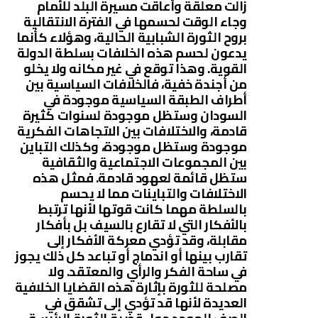
زالت معلقة وأعاقت مسيرة البلد للأمام
وجاء الوقت لحسمها في الفترة الانتقالية
بروح الثورة الشبابية الحالية، وهؤلاء كأنما
يدعون لحسم هذه الخلافات بسلطة الدولة
القوية. وهذا توقع في غير مكانه ولا يخلو
من أجندة خفية، فالخلافات السياسية بين
أطراف الطبقة السياسية موجودة في
السودان وستظل موجودة لسنوات كثيرة
قادمة، والاختلافات بين الاتجاهات الفكرية
موجودة وستظل موجودة، وكذلك التباين
بين المجموعات الاجتماعية والثقافية
ستظل قائمة لعهود قادمة. فمثل هذه
الاختلافات والتباينات مما لا يحسم
بالسلطة مهما كانت قوتها لأنها ترتبط
بالأفكار التي لا تقارع بالسيف بل بأفكار
مقابلة، وقد تؤدي معركة الأفكار إلى
تقارب بينها أو اندماج أو تباعد كل ذلك يجوز
في ساحة الفكر والرأي والمعتقد. ولا
مصلحة للثورة بإثارة هذه القضايا الخلافية
العديدة لأنها قد تؤدي إلى تشقق في