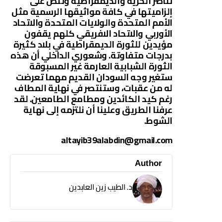
تناصر الحرية والديمقراطية وتنص على
إلزاميتها في كافة مواثيقها الرسمية مثل
الأمم المتحدة والولايات المتحدة والاتحاد
الأوربي والاتحاد الافريقي كلهم يقفون
مؤيدين للثورة الديمقراطية في بلاد كثيرة
بدرجات متفاوتة. وشعوري الداخلي أن هذه
الثورة الشبابية العارمة غير المسبوقة
ستغير وجه السودان القديم مهما تعرضت
له من عقبات، وستنتصر في نهاية المطاف
رغم كيد الكائدين ومطامع الطامعين. لقد
عرفنا الطريق وعلينا أن نلتزمه إلى نهاية
الشوط.
altayib39alabdin@gmail.com
Author
د. الطيب زين العابدين