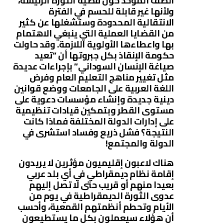
الصف الموحد حول قضية الثورة الرئيسة،
ولأنها غير قابلة للحسم في الفترة
الانتقالية المحدودة وستشغلها عن كثير
من القضايا العملية التي ينبغي الاهتمام
بها واعطاءها الأولوية اللازمة. وقد حاولت
حكومة الإنقاذ بكل جبروتها أن “تعيد
صياغة الإنسان السوداني” بإجراءات عديدة
مثل تغيير مناهج التعليم العام وفرض
اللغة العربية على الجامعات ووضع قوانين
دينية جديدة وإنشاء مؤسسات دعوية على
مستوى القطر وبتمكين قيادات تنظيمية
على إدارات الدولة المختلفة فماذا كانت
النتيجة؟ فشل ذريع وفساد استشرى في
الدولة والمجتمع!
هناك لاعبون إقليميون مؤثرين لا يريدون
إقامة نظام ديمقراطي في أي بلد عربي
بعيدا منهم أو قريب حتى لا تصل إليهم
عدوى الثورة الديمقراطية في يوم من
الأيام وتحطم أنظمتهم القمعية، وأحسب
أن هؤلاء سيعملون بكل ما يستطيعون