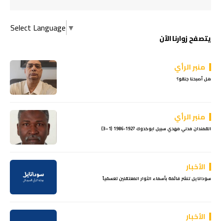
Select Language
▼
يتصفح زوارنا الآن
منبر الرأي
هل أصبحنا جنقو؟
منبر الرأي
القمندان مدني مهدي سبيل ابوكدوك 1927-1986 (1–3)
الأخبار
سودانايل تنشر قائمة بأسماء الثوار المعتقلين تعسفياً
الأخبار