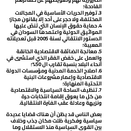
الفادحة؛
3. توفير الحريات الأساسية في المجالات
المختلفة، ولا حجر على أحد إلا بقانون مجاز؛
4. حماية حقوق الإنسان التي تنصّ عليها
المواثيق الدولية واعتمدها السودان في
الدستور الانتقالي لسنة 2005 قبل تعديلاته
المعيبة؛
5. معالجة الضائقة الاقتصادية الخانقة
والعمل على خفض الفقر الذي استشرى في
أنحاء البلاد بنسبة تقارب ال 50%؛
6. اصلاح الخدمة المدنية ومؤسسات الدولة
الاقتصادية وإعمار مشروعات البنية
التحتية المنهارة؛
7. تنظيف الساحة السياسية والاقتصادية
من كل ما يعوق إقامة انتخابات حرة
ونزيهة وعادلة عقب الفترة الانتقالية.
بعض الناس قد يظن أن هناك قضايا عديدة
سياسية وفكرية ظلت مكان جذب وخلاف
بين القوى السياسية منذ الاستقلال وما