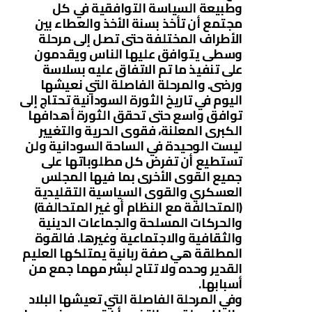
وطبيعة السياسة التوافقية في كل
مجتمع أن تأخذ بسنة الأخذ والعطاء بين
الأطراف المختلفة حتى تصل إلى مرحلة
وسطى يتوافق عليها الناس ويقدمون
على تنفيذ ما تم الاتفاق عليه بسلاسة
ورضى. والمرحلة الفاصلة التي نعيشها
اليوم في تاريخ الثورة السودانية تحتاج إلى
توافق واسع حتى تحقق الثورة أهدافها
الكبرى المعلنة، فقوى الحرية والتغيير
ليست الوحيدة في الساحة السودانية ولن
تستطيع أن تفرض كل مطلوباتها على
جميع القوى الأخرى بما فيها المجلس
العسكري والقوى السياسية التقليدية
(المتحالفة مع النظام أو غير المتحالفة)
والحركات المسلحة والجماعات الدينية
والثقافية والاجتماعية وغيرها. فالقوة
المطلقة هي صفة ربانية يمتلكها العليم
القدير وحده ولا تتاح لبشر مهما جمع من
أسبابها.
وفي المرحلة الفاصلة التي تعيشها البلاد