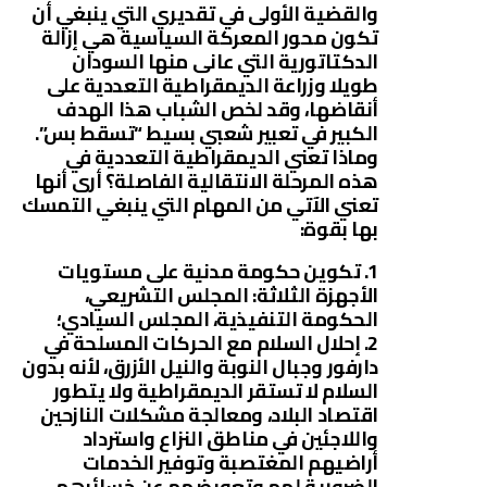
والقضية الأولى في تقديري التي ينبغي أن
تكون محور المعركة السياسية هي إزالة
الدكتاتورية التي عانى منها السودان
طويلا وزراعة الديمقراطية التعددية على
أنقاضها، وقد لخص الشباب هذا الهدف
الكبير في تعبير شعبي بسيط “تسقط بس”.
وماذا تعني الديمقراطية التعددية في
هذه المرحلة الانتقالية الفاصلة؟ أرى أنها
تعني الآتي من المهام التي ينبغي التمسك
بها بقوة:
1. تكوين حكومة مدنية على مستويات
الأجهزة الثلاثة: المجلس التشريعي،
الحكومة التنفيذية، المجلس السيادي؛
2. إحلال السلام مع الحركات المسلحة في
دارفور وجبال النوبة والنيل الأزرق، لأنه بدون
السلام لا تستقر الديمقراطية ولا يتطور
اقتصاد البلاد، ومعالجة مشكلات النازحين
واللاجئين في مناطق النزاع واسترداد
أراضيهم المغتصبة وتوفير الخدمات
الضرورية لهم وتعويضهم عن خسائرهم