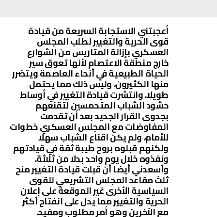
أعجبتني الاستجابة السريعة من قيادة
قوى الحرية والتغيير لطلب المجلس
العسكري بإزالة المتاريس من الشوارع
خارج منطقة الاعتصام لأنها تعوق سير
الحياة الطبيعية في أنحاء العاصمة ويتضرر
منها الكثيرون، وليس ذلك مما يحتمل
طويلا. وانتشرت قيادة التغيير في أوساط
حشود الشباب المتحمسين لتقنعهم
بجدوى القرار الجديد بعد أن تقدمت
المفاوضات مع المجلس العسكري خطوات
للأمام، ولم يكن اقناع الشباب سهلا
ولكنهم قبلوه بروح طيبة ثقة في قيادتهم
ونفذوه خلال يوم واحد بدلا من ثلاثة.
وأسعدني أيضا أن قبلت قيادة التغيير منح
ثلث مقاعد المجلس التشريعي للقوى
السياسية الأخرى غير الموقعة على إعلان
الحرية والتغيير مما يدل على انفتاح أكثر
مع الآخرين وهو أمر مطلوب ومفيد.