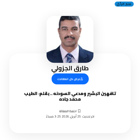
منبر الرأي
طارق الجزولي
عرض كل المقالات
تافهين البشير ومدعي السودنه .. بقلم: الطيب
محمد جاده
اخر تحديث: 25 أبريل, 2026 3:25 مساءً