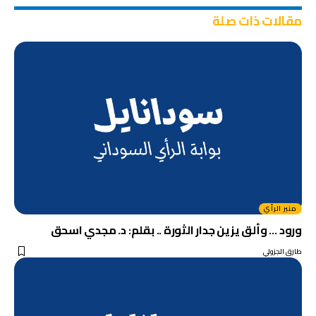
مقالات ذات صلة
منبر الرأي
ورود … وألق يزين جدار الثورة .. بقلم: د. مجدي اسحق
طارق الجزولي