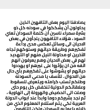
يصادفنا اليوم بعض التافهين الذين
يحاولون أن يشككوا في سودنه كل ذو
بشرة سمراء ناسين أن كلمة السودان تعني
السود ، هؤلاء التافهون يلجأون في بعض
الاحيان الى وسائل تعكس مدى رداءة
تفكيرهم وطريقة حياتهم وسلوكهم تجاه
الآخرين او محاولة النيل منهم او التهديد
لهم في بعض الاحيان وهم يعرفون انهم
اتفه من ان يؤثروا على غيرهم او يهددوا
حياتهم او يشوشوا على تفكيرهم بأي حال
من الاحوال . للأسف يا مدعي السودنه
وطنكم تسلب كرامته ويتعرض للسقوط
وعلاقاتكم الدولية تنخفض كل يوم حتى
وصلت الى الحضيض والهرولة إلى الهاوية ،
ثم نجد بشيركم دوما وابدأ عند ابواب الدولة
العربية لكي يتم استلام المعلوم الذي من
خلاله باعوا به السودان ولكن التافهين