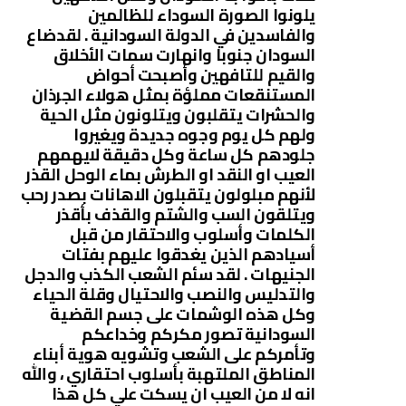
يلونوا الصورة السوداء للظالمين
والفاسدين في الدولة السودانية . لقدضاع
السودان جنوبا وانهارت سمات الأخلاق
والقيم للتافهين وأصبحت أحواض
المستنقعات مملؤة بمثل هولاء الجرذان
والحشرات يتقلبون ويتلونون مثل الحية
ولهم كل يوم وجوه جديدة ويغيروا
جلودهم كل ساعة وكل دقيقة لايهمهم
العيب او النقد او الطرش بماء الوحل القذر
لأنهم مبلولون يتقبلون الاهانات بصدر رحب
ويتلقون السب والشتم والقذف بأقذر
الكلمات وأسلوب والاحتقار من قبل
أسيادهم الذين يغدقوا عليهم بفتات
الجنيهات . لقد سئم الشعب الكذب والدجل
والتدليس والنصب والاحتيال وقلة الحياء
وكل هذه الوشمات على جسم القضية
السودانية تصور مكركم وخداعكم
وتأمركم على الشعب وتشويه هوية أبناء
المناطق الملتهبة بأسلوب احتقاري ، والله
انه لا من العيب ان يسكت علي كل هذا