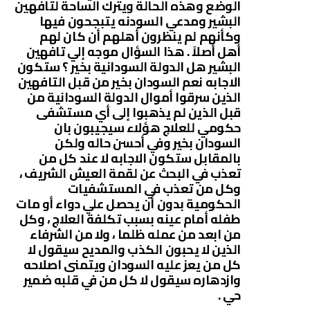
الوضع وهذه الحالة ويترك الساحة لتافهين
البشير ومدعي السودنه يتبجحون فيها
وكأنهم لم ينظرون أهلهم أن كان لهم
أهل أصلاً . هذا السؤال موجه إلي تافهين
البشير هل الدولة السودانية بخير ؟ ستكون
الاجابه نعم السودان بخير من قبل التافهين
الذين سرقوا أموال الدولة السودانية من
قبل الذين لم يذهبوا إلى أي مستشفى
حكومي للعلاج هؤلاء سيجيبون بان
السودان بخير وفي أحسن حاله ولكن
بالمقابل ستكون الاجابه لا عند كل من
تعذب في البحث عن لقمة العيش الشريف ،
وكل من تعذب في المستشفيات
الحكومية بدون أن يحصل علي دواء أو مات
طفله أمام عينه بسبب تكلفة العلاج ، وكل
من ابعد من عمله ظلما ، ولا من الشرفاء
الذين لا يحبون الكذب والمديح سيقول لا
كل من يعز عليه السودان ويتمنى اصلاحه
وازدهاره سيقول لا كل من في قلبه ضمير
حي .