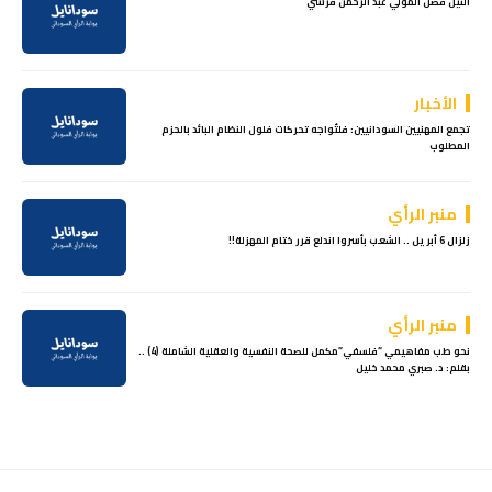
النيل فضل المولي عبد الرحمن قرشي
الأخبار
تجمع المهنيين السودانيين: فلتُواجه تحركات فلول النظام البائد بالحزم
المطلوب
منبر الرأي
زلزال 6 أبريل .. الشعب بأسروا اندلع قرر ختام المهزلة!!
منبر الرأي
نحو طب مفاهيمي “فلسفي”مكمل للصحة النفسية والعقلية الشاملة (4) ..
بقلم: د. صبري محمد خليل