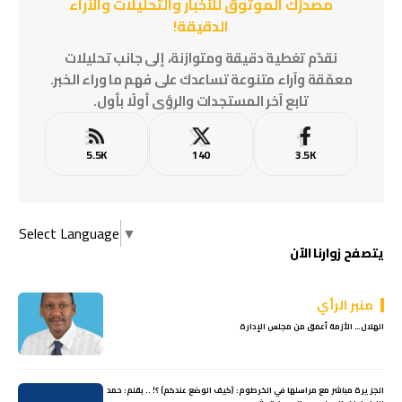
مصدرُك الموثوق للأخبار والتحليلات والآراء
الدقيقة!
نقدّم تغطية دقيقة ومتوازنة، إلى جانب تحليلات
معمّقة وآراء متنوعة تساعدك على فهم ما وراء الخبر.
تابع آخر المستجدات والرؤى أولًا بأول.
5.5K
140
3.5K
Select Language
▼
يتصفح زوارنا الآن
منبر الرأي
الهلال… الأزمة أعمق من مجلس الإدارة
الجزيرة مباشر مع مراسلها في الخرطوم: (كيف الوضع عندكم) ؟! .. بقلم: حمد