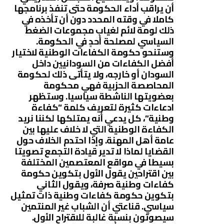
أن يراقب أداء الحكومة حتى تنفذ برنامجها
كاملا في وقته المحدد دون أن تأخذه في
ذلك لومة لائم لغياب مجموعات الضغط
السياسي لمصلحة أحدٍ في الحكومة.
وستنحو حكومة الكفاءات الوطنية لاختيار
أفضل الكفاءات من السودانيين داخل
السودان أو خارجه، ولا يتأتى ذلك لحكومة
المحاصصة الحزبية فهي محكومة
بعضويتها الناشطة سياسيا. وستظهر
ادعاءات كثيرة لتعريف كلمة “كفاءة
وطنية”، كل يدعي أنه يمتلكها لكننا نريد
الكفاءة الوطنية التي لا خلاف عليها بين
عامة أهل المهنة. وإذا احتدم الخلاف حول
القضايا لماذا لا تدير قيادة التجمع تصويتا
بسيطا في مواقع المعتصمين المختلفة
بين اقتراحين يقول الأول بتكوين حكومة
كفاءات وطنية صرفة، ويقول الثاني
بتكوين حكومة كفاءات وطنية ذات تمثيل
سياسي. قناعتي أن الشباب غير المنتمين
سيصوتون بنسبة غالبة للاقتراح الأول.