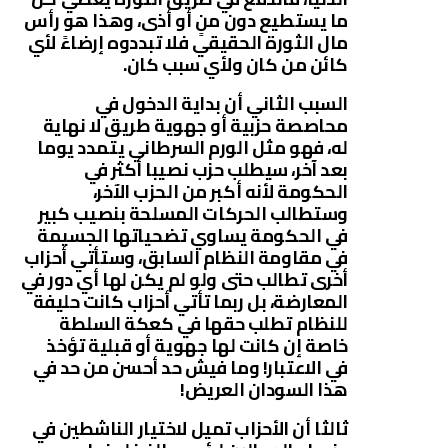
ما يستطيع دون منٍ أو أذى، وهذا هو رأس
مال الثورة الحقيقي فلا تبددوه إرضاءً لأي
كائن من كان ولأي سبب كان.
السبب الثاني أن بداية الدخول في
محاصصة حزبية أو جهوية طريق لا نهاية
له، فهو مثل الورم السرطاني يتمدد يوما
بعد آخر، سيطلب حزب نصيبا أكثر في
الحكومة لأنه أكبر من الحزب الآخر،
وستطالب الحركات المسلحة بنصيب كبير
في الحكومة يساوي تضحياتها الجسيمة
في مقاومة النظام السابق، وستأتي أحزاب
أخرى تطالب حتى ولو لم يكن لها أي دور في
المعارضة، بل ربما تأتي أحزاب كانت حليفة
للنظام تطلب حقها في كعكة السلطة
خاصة إن كانت لها جهوية أو قبلية تؤخذ
في الاعتبار! وما فيش حد أحسن من حد في
هذا السودان العريض!
ثالثا أن الأحزاب تميل لاختيار الناشطين في