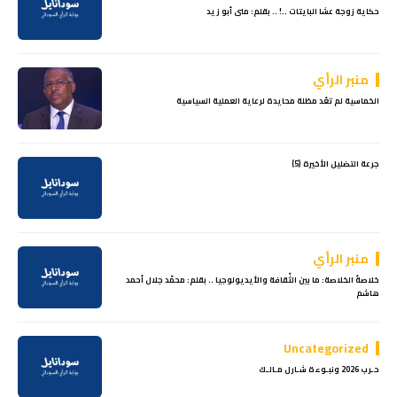
حكاية زوجة عشا البايتات ..! .. بقلم: منى أبو زيد
منبر الرأي
الخماسية لم تعُد مظلة محايدة لرعاية العملية السياسية
جرعة التضليل الأخيرة (5)
منبر الرأي
خلاصةُ الخلاصة: ما بين الثّقافة والأيديولوجيا .. بقلم: محمّد جلال أحمد
هاشم
Uncategorized
حـرب 2026 ونبـوءة شـارل مـالـك