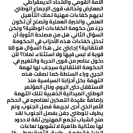
الأمة القومي والاتحاد الديمقراطي
المعارض وتحالف قوى الإجماع الوطني
لديهم كفاءات مهنية تملك التأهيل
العلمي والخبرة العملية وتصلح أن تكون
جزءً من حكومة الكفاءات الوطنية؟ ولكن
السؤال الثاني هل من مصلحة الثورة أن
تدخل كفاءات هذه الأحزاب في الحكومة
الانتقالية؟ إجابتي على هذا السؤال هو (لا)
قوية لا لبس فيها ولا استثناء. لماذا؟ لأن
دخول عناصر من قوى الحرية والتغيير في
الحكومة الانتقالية سيجلب لها تهمة
الجري وراء السلطة كما لصقت هذه
التهمة بكل أحزابنا السياسية منذ
الاستقلال حتى اليوم، ونال المؤتمر
الوطني الميدالية الذهبية لتلك التهمة
بإضافة عقيدة التمكين لعناصره في الحكم
الأمر الذي أدى لجريمة فصل الجنوب. ولم
يطرف للوطني جفن بفصل الجنوب! لقد
منح الشباب تجمع المهنيين ثقة لا حدود
لها بمثالية طاهرة لا تشوبها لعاعات
الدنيا، فاندفع في طريق الثورة يعطي كل