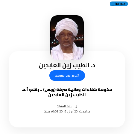
منبر الرأي
د. الطيب زين العابدين
عرض كل المقالات
حكومة كفاءات وطنية صرفة (وبس) .. بقلم: أ.د.
الطيب زين العابدين
اخر تحديث: 20 أبريل, 2019 10:08 صباحًا