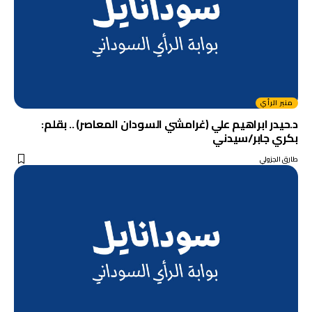
منبر الرأي
د.حيدر ابراهيم علي (غرامشي السودان المعاصر) .. بقلم:
بكري جابر/سيدني
طارق الجزولي