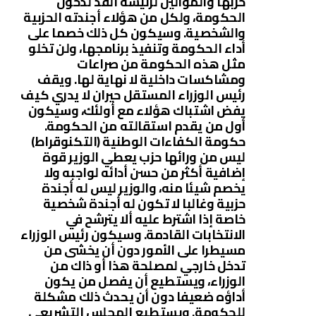
حزبها والموالين لرئيسه الفذ لدخول
الحكومة، ولكل من هؤلاء أجندته الحزبية
والشخصية. وسيكون كل ذلك خصما على
أداء الحكومة وتنفيذ برنامجها، ولن تخلو
مثل هذه الحكومة من صراعات
ومشاكسات داخلية لا نهاية لها. ويقف
رئيس الوزراء المستقل حيران لا يدري كيف
يفض اشتباك هؤلاء مع أولئك، وسيكون
أول من يقدم استقالته من الحكومة.
حكومة الكفاءات الوطنية (التكنوقراط)
ليس من ورائها حزب يعطي الوزير قوة
إضافية أكثر من حسن أدائه لواجبه ولا
يخصم شيئا منه، والوزير ليس له أجندة
حزبية وغالبا لا تكون له أجندة شخصية
خاصة إذا اشترط عليه ألا يترشح في
الانتخابات القادمة. وسيكون رئيس الوزراء
مسيطرا على الأمور دون أن يخشى من
تدخل خارجي لمصلحة هذا أو ذاك من
الوزراء، ويستطيع أن يفصل من يكون
أداؤه ضعيفا دون أن يحدث ذلك مشكلة
للحكومة. ويستطيع المجلس التشريعي