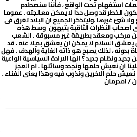
مات استفهام تحت الواقع ، فاننا سنصطدم
كون الخطر قد وصل حدا لا يمكن معالجته . عموما
ولا شئ غيرها .وليتذكر الجميع ان البلاد تغرق فى
اصحاب النظرات الثاقبة يتيهون وسط هذه
 الان مركب ومعقد بطريقة غير مسبوقة . الشعب
ن يعشق السلام لا يمكن ان يعشق بديلا عنه ، قد
 بدونه ، لذلك يصبح هو ذاته الغاية والهدف . فهل
 جديد ونظام جديد ؟ انها الارادة السياسية الواعية
نا ان نعيش حلمها ونجدد وسائلها . ام العجز
نعيش حلم الاخرين ونذوب فيه وهذا يعنى الفناء .
ان / امدرمان