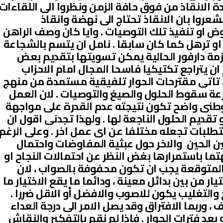
 الانقاذ من فوق حافة الزمن ونظروا الى اللقاءات
عروا بان الانقاذ تحتاج الى نهضة وانقاذ
هوض او تنفيذ تلك التوصيات . وايا كان وصف الراهن
زق او ترهل كما كان سابقا . نامل ان يتسم بالشجاعة
ازمة دارفور الحالية يمكن تسويتها بتقديم بعض
 ان يتراجع تكتيكيا فاسحا المجال امام الاحزاب
ا تاتى مقترحات الحوار تلفيقية مستمدة من منهج
عة سقوط الحلول والصيغ والتوصيات . لان العمل
وطنى واضح تكون نتيجته عدم القدرة على مواجهة
تقديم الحلول الناجعة لها . ولهذا تجدنى اقول ان
طلبات تجعله مختلفا عن اى عمل اخر . وعلى الرغم
ن الحين والاخر حول عبثية المفاوضات واحتمال
هتما باستمرارها بغض النظر عن احتمالات النجاح او
ت المتوقعة يجب ان تكون محفوفة بالصواب ، لان
ار من بين بدائل معينة ، ودائما ما يقع الاختيار ما
يح والتغليب يكون للاصوب والافضل أو الاقل ضررا .
ف ، وربما الافتراق وقد يصل الامر الى درجة العداء
عد فترات الحوار . فاذا لم نقم بالتفكير والنقاش