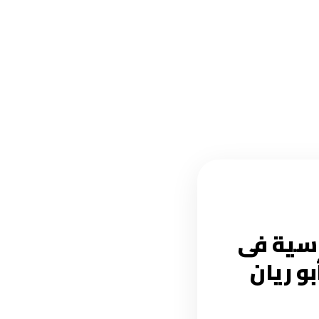
اسية فى
بو ريان