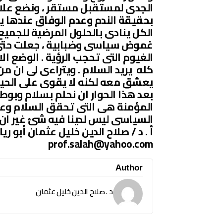
الجدى لمستقبل مستقر ، ونضع علا
بحقيقة الندم وعدم الوفاق عندها ي
الكل ينادى بالحلول المرضية للجميع 
غموض سياسى وضبابية ، جعلت حتى 
الغيوم التى تحجب الرؤية . الوضع
كله يريد السلام . ويتراءى لى ان م
يعشق معه لكنه لا يقوى على الحياة
بعد هذا الحوار ان نحلم بسلام وبوطن
المؤمنة هى التى تحقق السلام وعلي
السياسى ليس لدينا فيه شئ غير ان 
أ . د / صلاح الدين خليل عثمان أبو ري
prof.salah@yahoo.com
Author
د . صلاح الدين خليل عثمان