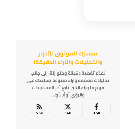
مصدرُك الموثوق للأخبار
والتحليلات والآراء الدقيقة!
نقدّم تغطية دقيقة ومتوازنة، إلى جانب
تحليلات معمّقة وآراء متنوعة تساعدك على
فهم ما وراء الخبر. تابع آخر المستجدات
والرؤى أولًا بأول.
5.5K
140
3.5K