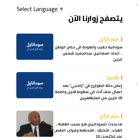
Select Language
▼
يتصفح زوارنا الآن
منبر الرأي
سودانية حلايب والعودة الى حضن الوطن
.. اعداد: اسماعيل عبدالحميد شمس
الدين
الأخبار
إعلان حالة الطوارئ في “زالنجي” بعد
اعمال عنف أدت الي سقوط قتيل واصابة
(٤) اخرين من المتظاهرين
منبر الرأي
ما يحدث للسودانيين هو بسبب الغفلة ،
الغباء ، التخلف ، الانحطاط ومركب النقص
عند الكثيرين (2)