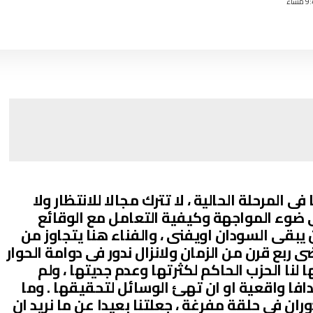
ى المرحلة الحالية ، لا تترك مجالا للانتظار ولا
ى ضوء المواجهة وكيفية التعامل مع الوقائع
 يبقى السودان اويفنى ، والفناء هنا يتجاوز من
ربع قرن من الزمان ولانزال ندور فى دوامة الحوار
 لنا الحزب الحاكم لكثرتها وعدم جديتها ، ولم
فا واقعية او ان تهئ الوسائل لتحقيقها . وما
وران فى حلقة مفرغة ، جعلتنا بعيدا عن ما نريد ان