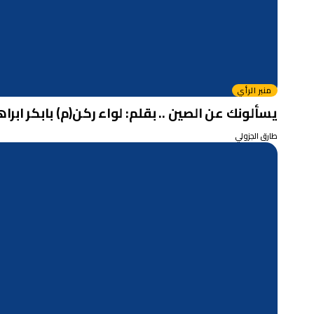
منبر الرأي
يسألونك عن الصين .. بقلم: لواء ركن(م) بابكر ابرا
طارق الجزولي