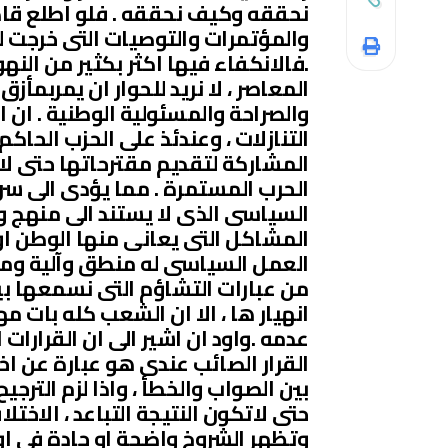
نحققه وكيف نحققه . فلو اطلع قادة
والمؤتمرات والتوصيات التى خرجت لش
.فالانكفاء فيها اكثر بكثير من الن
المعاصر ، لا نريد للحوار ان يمربمأ
والصراحة والمسئولية الوطنية . ان 
التنازلات ، وعندئذ على الحزب الحاكم
المشاركة لتقديم مقترحاتها حتى ل
الحرب المستمرة . مما يؤدى الى سر
السياسى الذى لا يستند الى منهج 
المشاكل التى يعانى منها الوطن او 
العمل السياسى له منطق وآلية ومت
من عبارات التشاؤم التى نسمعها بي
انهيار ها ، الا ان الشعب كله بات م
عدمه .واود ان اشير الى ان القرارا
القرار الصائب عندى هو عبارة عن اختي
بين الصواب والخطأ ، واذا لزم الترج
حتى لاتكون النتيجة التباعد ، الاختلا
وتظهر الشروخ واضحة او حادة فى او ب