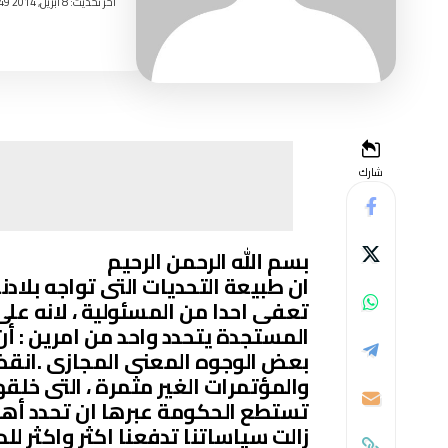
اخر تحديث: 8 أبريل, 2014 9:49 مساءً
شارك
بسم الله الرحمن الرحيم
ان طبيعة التحديات التى تواجه بلادنا ف
تعفى احدا من المسئولية ، لانه عل
المستجدة يتحدد واحد من امرين : أن
بعض الوجوه المعنى المجازى .انقضى 
والمؤتمرات الغير مثمرة ، التى خلقها
تستطع الحكومة عبرها ان تحدد أهدا
زالت سياساتنا تدفعنا اكثر واكثر للد