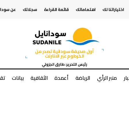
اختياراتنا لك
اهتماماتك
قائمة القراءة
سجلاتك
عن سودان
أول صحيفة سودانية تصدر من
الخرطوم عبر الانترنت
رئيس التحرير: طارق الجزولي
بار
منبر الرأي
الرياضة
أعمدة
الثقافية
بيانات
تقا