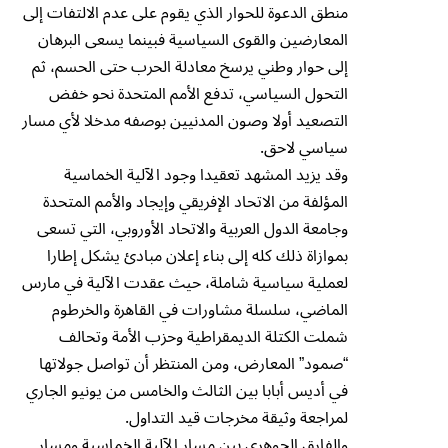
منطق الدعوة للحوار الذي يقوم على عدم الالتفات إلى
المعارضين والقوى السياسية فبينما يسعى البرهان
إلى حوار وطني يرسخ معادلة الحرب حتى الحسم، ثم
التحول السياسي، تدفع الأمم المتحدة نحو خفض
التصعيد أولا وصون المدنيين بوصفه مدخلا لأي مسار
سياسي لاحق.
وقد يزيد المشهد تعقيدا وجود الآلية الخماسية
المؤلفة من الاتحاد الإفريقي وإيجاد والأمم المتحدة
وجامعة الدول العربية والاتحاد الأوروبي، التي تسعى
بموازاة ذلك كله إلى بناء إعلان مبادئ يشكل إطارا
لعملية سياسية شاملة، حيث عقدت الآلية في مارس
الماضي، سلسلة مشاورات في القاهرة والخرطوم
شملت الكتلة الديمقراطية وحزب الأمة وتحالف
“صمود” المعارض، ومن المنتظر أن تواصل جولاتها
في أديس أبابا بين الثالث والخامس من يونيو الجاري
لمراجعة وثيقة مخرجات قيد التداول.
والفارق الجوهري بين مسار الآلية الخماسية ومسار