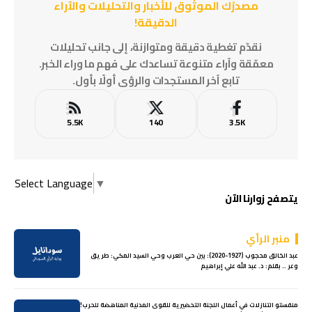
مصدرُك الموثوق للأخبار والتحليلات والآراء
الدقيقة!
نقدّم تغطية دقيقة ومتوازنة، إلى جانب تحليلات
معمّقة وآراء متنوعة تساعدك على فهم ما وراء الخبر.
تابع آخر المستجدات والرؤى أولًا بأول.
5.5K
140
3.5K
Select Language
▼
يتصفح زوارنا الآن
منبر الرأي
عبد الخالق محجوب (1927-2020): بين حي العرب وحي السيد المكي: طريق
وعر .. بقلم: د. عبد الله علي إبراهيم
منفستو التنازلات في أعمال اللجنة التحضيرية للقوى المدنية المناهضة للحرب!