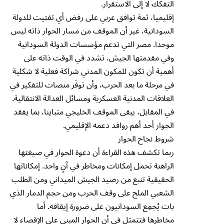
التفكك لا إلى الاستقرار.
إقليميا، ثمة توافق عربي على رفض أي تفتيت للدولة
السودانية، غير أن الموقف من مسار الحوار ذاته ليس
موحدا. مصر التي تدعم مؤسسات الدولة السودانية
وفي مقدمتها الجيش، تشدد في الوقت ذاته على
أهمية أن تكون للمكون المدني شراكة فعلية لا شكلية
في مرحلة ما بعد الحرب، وأن توفَر منصات للتفكير في
العلاقات المدنية العسكرية ومسائل العدالة الانتقالية.
في المقابل، يبقى الموقف الخليجي متباينا، بما يفقد
الحوار أحد أهم روافد دعمه الإقليمي.
شروط نجاح الحوار
ربما تكشف هذه القراءة أن دعوة الحوار في صيغتها
الراهنة تحمل إمكانات ومخاطر في آنٍ واحد. إمكاناتها
الحقيقية تنبع من رصيد الجيش الميداني ومن الطلب
الشعبي الملح على وقف الحرب ومن حجم الدمار الذي
بات يُجمِع السودانيون على ضرورة إيقافه. أما
مخاطرها فتتمثل في أن الحوار المبني على الإقصاء لا