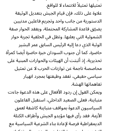
تمثيلها تمثيلاً للانتماء لا للواقع.
علاوة على ذلك، فإن قيام الجيش بتعديل الوثيقة
الدستورية من جانب واحد وتجريم فاعلين مدنيين
يضيّق قاعدة المشاركة المحتملة، ويفقد الحوار صفة
الشمولية التي يعلنها. وتظل في الخلفية تجربة حوار
الوثبة الذي دعا إليه الرئيس السابق عمر البشير
حاضرة، كما أن جنوب السودان خبرة حاضرة أيضا كمرآة
تحذيرية، إذ أثبتت أن الهيئات والحوارات المبنية على
محاصصة ناجمة عن توازنات الحرب لا عن تمثيل
سياسي حقيقي، تفقد وظيفتها بمجرد انهيار
تفاهماتها الهشة.
ويمكن القول إن ردود الأفعال على هذه الدعوة جاءت
متباينة، فعلى الصعيد الداخلي، استقبل الفاعلون
السياسيون الدعوةَ بمواقف متباينة كاشفة لعمق
الأزمة. فقد رأى فيها مؤيدو الجيش وأطراف الكتلة
الديمقراطية فرصة لإعادة بناء الشرعية السياسية مع