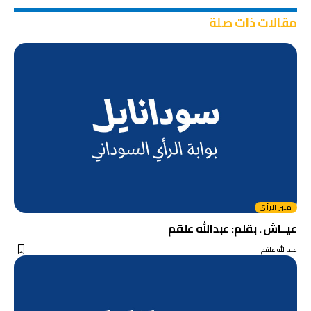
مقالات ذات صلة
منبر الرأي
عيــاش . بقلم: عبدالله علقم
عبد الله علقم