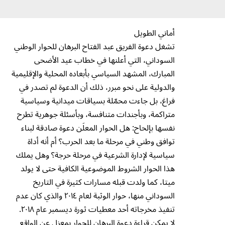
أماني الطويل
تشغل دعوة الفريق عبد الفتاح البرهان للحوار الوطني
السوداني، التي أعلنها في خطاب عيد الأضحى
المبارك، المشهد السياسي بأبعاده المحلية والإقليمية
والدولية على نحو مبرر، ذلك أن الدعوة لم تصدر في
فراغ، بل جاءت محمّلة بسياقات ميدانية وسياسية
متراكمة، وبأجندات متنافسة، وبأسئلة جوهرية تطرح
نفسها بإلحاح: هل الحوار المعلَن دعوة صادقة لبناء
توافق وطني في مرحلة ما بعد الحرب؟ أم أنه أداة
سياسية لإدارة الشرعية في مرحلة حرجة؟ وهل يملك
هذا الحوار الشروط الموضوعية الكافية حتى لا يولد
ميتا، كما ولدت قبله مسارات كثيرة في التاريخ
السوداني منها، حوار الوثبة لعام ٢٠١٤ والذي كان عدم
تنفيذ مخرجاته أحد معطيات ثورة ديسمبر عام ٢٠١٨.
لا يمكن قراءة دعوة البرهان للحوار بمعزل عن الواقع