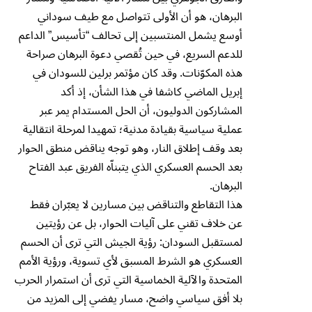
البرهان، هو أن الأولى تتواصل مع طيف سوداني
أوسع يشمل المنتسبين إلى تحالف “تأسيس” الداعم
للدعم السريع، في حين تُقصي دعوة البرهان صراحة
هذه المكوّنات. وقد كان مؤتمر برلين للسودان في
إبريل الماضي كاشفا في هذا الشأن، إذ أكد
المشاركون الدوليون، أن الحل المستدام يمر عبر
عملية سياسية بقيادة مدنية؛ تمهيدا لمرحلة انتقالية
بعد وقف إطلاق النار، وهو توجه يناقض منطق الحوار
بعد الحسم العسكري الذي يتبناّه الفريق عبد الفتاح
البرهان.
هذا التقاطع والتناقض بين مسارين لا يعبّران فقط
عن خلاف تقني على آليات الحوار، بل عن رؤيتين
لمستقبل السودان: رؤية الجيش التي ترى أن الحسم
العسكري هو الشرط المسبق لأي تسوية، ورؤية الأمم
المتحدة والآلية الخماسية التي ترى أن استمرار الحرب
بلا أفق سياسي واضح، مسار يفضي إلى المزيد من