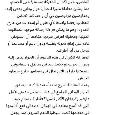
الماضي، حين أكد أن المعركة مستمرة حتى الحسم،
مما ينشئ معادلة مثيرة للجدل: حوار وطني يدعى إليه،
ومعارضون مرفوضون في آن واحد. كما تضمّن
الخطاب رفضا واضحا لأي حلول أو إملاءات من خارج
الحدود، وهو ما يمكن قراءته رسالة موجهة للمنظومة
الدولية ومحاولة لفرض سردية مفادها أن السودان
قادر على إدارة تحوله بنفسه ودون دعم أو مساعدة أو
تدخل من أية أطراف.
المفارقة الكبرى في هذه الدعوة، أن الحوار يدعى إليه
ونيران الحرب لم تخمد بعد في مناطق واسعة،وفي
مقدمتها دارفور التي تظل في معظمها خارج سيطرة
الجيش.
وهذه المعادلة تطرح تحدياً حقيقيا: كيف يتحقق
الحوار الوطني الجامع في غياب تمثيل حقيقي لأهل
دارفور وكردفان الأكثر تضررا؟ فأطراف سلام جوبا،
التي قد تُمنح مقاعد في الهيكل الانتقالي تقع أقاليمها
في معظمها تحت سيطرة الدعم السريع، مما يجعل