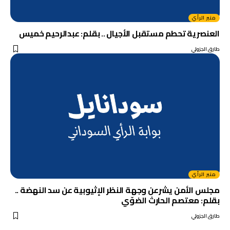
منبر الرأي
العنصرية تحطم مستقبل الأجيال .. بقلم: عبدالرحيم خميس
طارق الجزولي
منبر الرأي
مجلس الأمن يشرعن وجهة النظر الإثيوبية عن سد النهضة ..
بقلم: معتصم الحارث الضوّي
طارق الجزولي