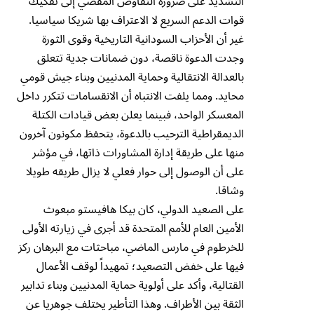
التشديد على ضرورة التفاوض المفضي إلى تفكيك
قوات الدعم السريع لا الاعتراف بها شريكا سياسيا.
غير أن الأحزاب السودانية التاريخية وقوى الثورة
وجدت الدعوة ناقصة، دون ضمانات جدية تتعلق
بالعدالة الانتقالية وحماية المدنيين وبناء جيش قومي
محايد. ومما يلفت الانتباه أن الانقسامات تتكرر داخل
المعسكر الواحد، فبينما يعلن بعض قيادات الكتلة
الديمقراطية الترحيب بالدعوة، يتحفظ مكونون آخرون
منها على طريقة إدارة المشاورات ذاتها، في مؤشر
على أن الوصول إلى حوار فعلي لا يزال طريقه طويلا
وشاقا.
على الصعيد الدولي، كان بيكا هافيستو مبعوث
الأمين العام للأمم المتحدة قد أجرى في زيارته الأولى
للخرطوم في مارس الماضي، مباحثات مع البرهان ركز
فيها على خفض التصعيد؛ تمهيداً لوقف الأعمال
القتالية، وأكد على أولوية حماية المدنيين وبناء تدابير
الثقة بين الأطراف. وهذا التأطير يختلف جوهريا عن