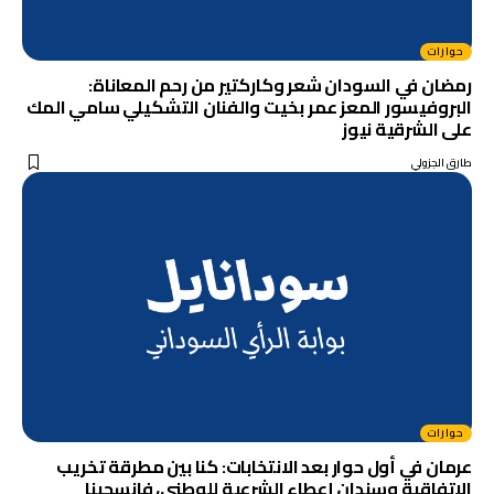
حوارات
رمضان في السودان شعر وكاركتير من رحم المعاناة:
البروفيسور المعز عمر بخيت والفنان التشكيلي سامي المك
على الشرقية نيوز
طارق الجزولي
حوارات
عرمان في أول حوار بعد الانتخابات: كنا بين مطرقة تخريب
الاتفاقية وسندان إعطاء الشرعية للوطني، فانسحبنا