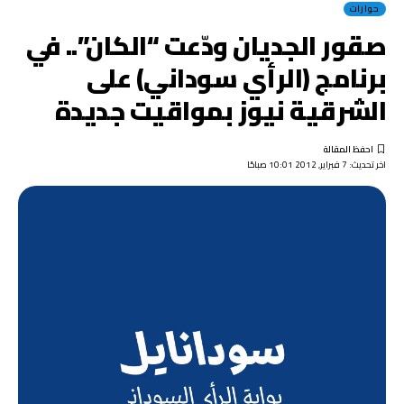
حوارات
صقور الجديان ودّعت “الكان”.. في
برنامج (الرأي سوداني) على
الشرقية نيوز بمواقيت جديدة
اخر تحديث: 7 فبراير, 2012 10:01 صباحًا