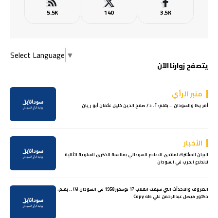
5.5K
140
3.5K
Select Language
▼
يتصفح زوارنا الآن
منبر الرأي
أمريكا والسودان … بقلم: أ . د / صلاح الدين خليل عثمان أبو ريان
الأخبار
البيان المشترك لمنتدى الاعلام السوداني بمناسبة الذكرى السنوية الثانية
لاندلاع الحرب في السودان
الظروف والاحدأث التي سبقت انقلاب 17 نوفمبر 1958 في السودان (4) .. بقلم:
دكتور فيصل عبدالرحمن علي طه Copy