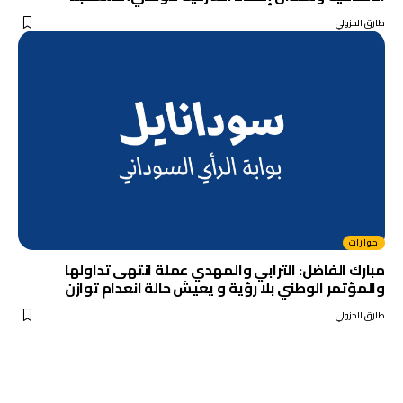
طارق الجزولي
حوارات
مبارك الفاضل: الترابي والمهدي عملة انتهى تداولها
والمؤتمر الوطني بلا رؤية و يعيش حالة انعدام توازن
طارق الجزولي