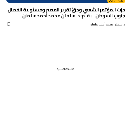
منبر الرأي
حزبُ المؤتمرِ الشعبي وحقُّ تقريرِ المصير ومسئولية انفصالِ
جنوبِ السودان .. بقلم: د. سلمان محمد أحمد سلمان
د. سلمان محمد أحمد سلمان
مساحة اعلانية