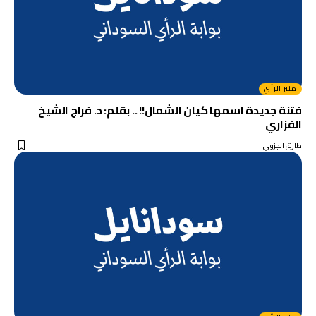
منبر الرأي
فتنة جديدة اسمها كيان الشمال!! .. بقلم: د. فراج الشيخ
الفزاري
طارق الجزولي