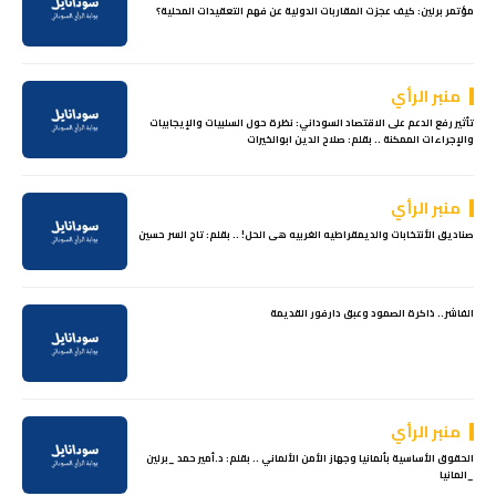
مؤتمر برلين: كيف عجزت المقاربات الدولية عن فهم التعقيدات المحلية؟
منبر الرأي
تأثير رفع الدعم على الاقتصاد السوداني: نظرة حول السلبيات والإيجابيات
والإجراءات الممكنة .. بقلم: صلاح الدين ابوالخيرات
منبر الرأي
صناديق الأنتخابات والديمقراطيه الغربيه هى الحل! .. بقلم: تاج السر حسين
الفاشر.. ذاكرة الصمود وعبق دارفور القديمة
منبر الرأي
الحقوق الأساسية بألمانيا وجهاز الأمن الألماني .. بقلم: د.أمير حمد _برلين
_المانيا