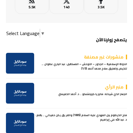
5.5K
140
3.5K
Select Language
▼
يتصفح زوارنا الآن
منشورات غير مصنفة
الدولة الإسلامية – الجذور – التوحش – المستقبل: عبد الباري عطوان …
تلخيص وتعليق صلاح محمد أحمد (1/3)
منبر الرأي
الجسر الذي شيدته: فاليريا كيربتشنكو .. د. أحمد الخميسي
فتح الخرطوم بين المهدي عليه السلام (1885) والفريق ركن حميدتي .. بقلم:
د. عبد الله علي إبراهيم