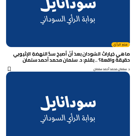
منبر الرأي
ما هي خِياراتُ السُودان بعدَ أنْ أصبحَ سدُّ النهضةِ الإثيوبي
حقيقةً واقعة؟ .. بقلم: د. سلمان محمد أحمد سلمان
د. سلمان محمد أحمد سلمان