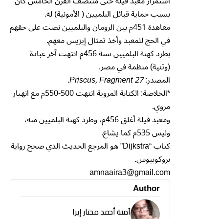
استمرار معبد فيلة حتى منتصف القرن الخامس كان
بسبب حماية قبائل البلميين ( الأمونية) له.
معاهدة 451م بين الرومان والبلميين نصت على حقهم
في الحج للمعبد وأخذ تمثال إيزيس معهم.
بطرد كهنة البلميين سنة 456م انتهت آخر عبادة
(وثنية) منظمة في مصر.
المصدر:
Priscus, Fragment 27
.
*الخلاصة: الكتابة المروية انتهت 500-550م مع انهيار
مروي.
ومعبد فيلة أغلق 456م، وطرد كهنة البلميين منه،
وليس 535م كما يشاع.
كتاب “Dijkstra” هو المرجع الحديث الذي صحح رواية
بروكوبيوس.
amnaaira3@gmail.com
Author
آمنة أحمد مختار إيرا