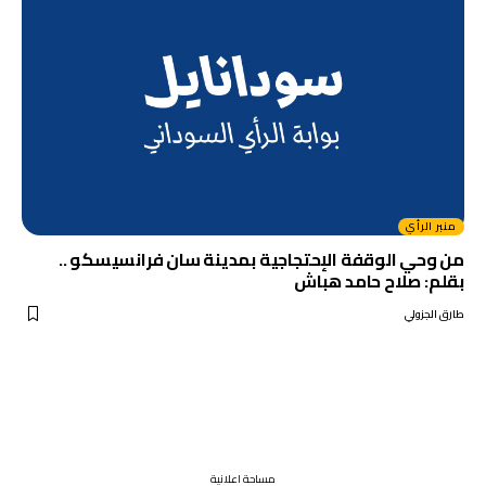
منبر الرأي
من وحي الوقفة الإحتجاجية بمدينة سان فرانسيسكو ..
بقلم: صلاح حامد هباش
طارق الجزولي
مساحة اعلانية