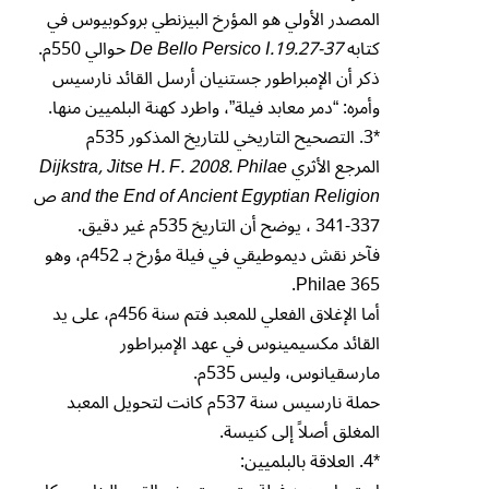
المصدر الأولي هو المؤرخ البيزنطي بروكوبيوس في
كتابه
De Bello Persico I.19.27-37
حوالي 550م.
ذكر أن الإمبراطور جستنيان أرسل القائد نارسيس
وأمره: “دمر معابد فيلة”، واطرد كهنة البلميين منها.
*3. التصحيح التاريخي للتاريخ المذكور 535م
المرجع الأثري
Dijkstra, Jitse H. F. 2008. Philae
and the End of Ancient Egyptian Religion
ص
337-341 ، يوضح أن التاريخ 535م غير دقيق.
فآخر نقش ديموطيقي في فيلة مؤرخ بـ 452م، وهو
Philae 365.
أما الإغلاق الفعلي للمعبد فتم سنة 456م، على يد
القائد مكسيمينوس في عهد الإمبراطور
مارسقيانوس، وليس 535م.
حملة نارسيس سنة 537م كانت لتحويل المعبد
المغلق أصلاً إلى كنيسة.
*4. العلاقة بالبلميين: