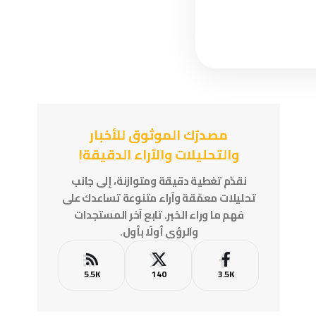
مصدرُك الموثوق للأخبار
والتحليلات والآراء الدقيقة!
نقدّم تغطية دقيقة ومتوازنة، إلى جانب
تحليلات معمّقة وآراء متنوعة تساعدك على
فهم ما وراء الخبر. تابع آخر المستجدات
والرؤى أولًا بأول.
5.5K
140
3.5K