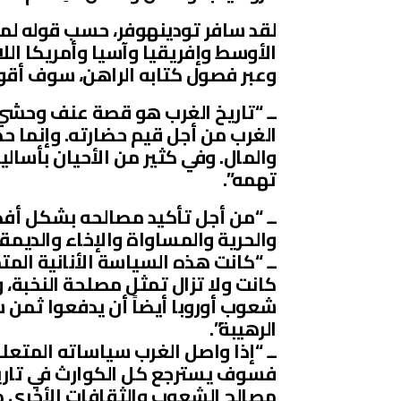
لقد سافر تودينهوفر، حسب قوله لمد
الأوسط وإفريقيا وآسيا وأمريكا الل
وعبر فصول كتابه الراهن، سوف أقو
ــ “تاريخ الغرب هو قصة عنف وحشي و
الغرب من أجل قيم حضارته. وإنما ح
والمال. وفي كثير من الأحيان بأسالي
تهمه”.
ــ “من أجل تأكيد مصالحه بشكل أفض
والحرية والمساواة والإخاء والديمق
ــ “كانت هذه السياسة الأنانية المت
كانت ولا تزال تمثل مصلحة النخبة، 
شعوب أوروبا أيضاً أن يدفعوا ثمن 
الرهيبة”.
ــ “إذا واصل الغرب سياساته المتعلق
فسوف يسترجع كل الكوارث في تاريخه
مصالح الشعوب والثقافات الأخرى دون