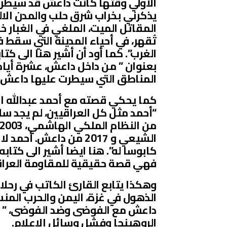
الأولي وقتها كانت داعش قد سيطرت 
يذكرني بخراب شرق حلب والمدن الالم
المقاتل الميت، الملغي في الغبار 
تُقهر، في أحياء المدينة التي سقط في
بعنوان ” من داخل داعش، عشرة أيام 
المناطق التي سيطرت عليها داعش ب
كما يحكي قصته مع أحمد عبدالله 
الشيعي و 2017 من داعش
فهي قصة حقيقية للمقاومة العراق
وهكذا يتابع القارئ الكاتب في رحلا
الذهول في غزة، اليمن والحرب المنس
داعش مع الفوضى وضد الفوضى، ” الس
الروهينجا وفشل وسائل الاِعلام.