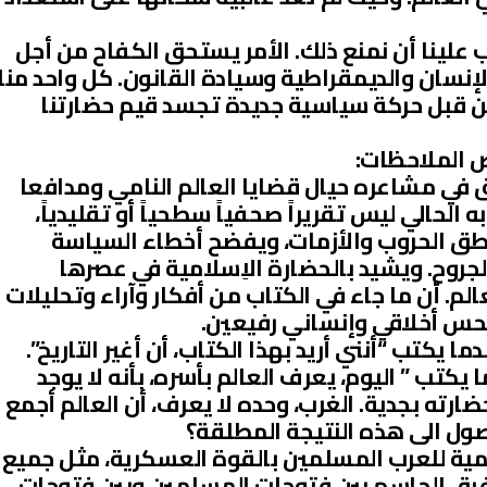
علينا أن نمنع ذلك. الأمر يستحق الكفاح من أجل
إنسان والديمقراطية وسيادة القانون. كل واحد منا
 من قبل حركة سياسية جديدة تجسد قيم حضارتنا
ض الملاحظات:
ق في مشاعره حيال قضايا العالم النامي ومدافعا
لحالي ليس تقريراً صحفياً سطحياً أو تقليدياً،
طق الحروب والأزمات، ويفضح أخطاء السياسة
لجروح. ويشيد بالحضارة الاِسلامية في عصرها
الم. أن ما جاء في الكتاب من أفكار وآراء وتحليلات
س أخلاقي وإنساني رفيعين.
دما يكتب “أنني أريد بهذا الكتاب، أن أغير التاريخ”.
 يكتب ” اليوم، يعرف العالم بأسره، بأنه لا يوجد
رته بجدية. الغرب، وحده لا يعرف، أن العالم أجمع
ول الى هذه النتيجة المطلقة؟
ليمية للعرب المسلمين بالقوة العسكرية، مثل جميع
 الفرق الحاسم بين فتوحات المسلمين وبين فتوحات