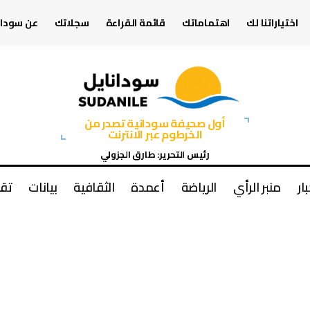
اختياراتنا لك
اهتماماتك
قائمة القراءة
سجلاتك
عن سودان
أول صحيفة سودانية تصدر من
الخرطوم عبر الانترنت
رئيس التحرير: طارق الجزولي
بار
منبر الرأي
الرياضة
أعمدة
الثقافية
بيانات
تقا