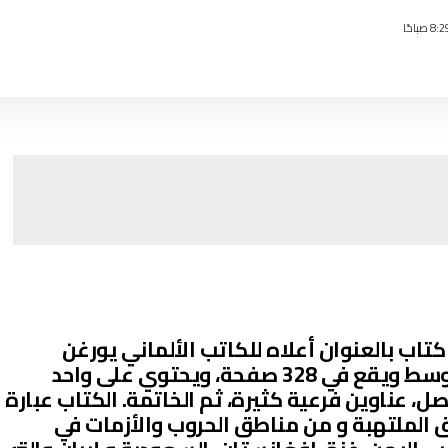
 “بروبيلين” كتاب بالعنوان أعلاه للكاتب الألماني يورغن
تودينهوفر، والكتاب من الحجم المتوسط ويقع في 328 صفحة، ويحتوي على واحد
 عناوين فرعية كثيرة، ثم الخاتمة. الكتاب عبارة
 الملتهبة و من مناطق الحروب والأزمات في