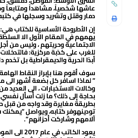
الشرق الأوسط: الموصل، دمشق، حلب،
عاشها شخصياً، مشاهداً ومتابعاً و
دمار وقتل وتشريد وسجلها في كتبه ا
إن الأطروحة الأساسية للكتاب هي: سو
يهمهم في المقام الأول الا السلطة
الاجتماعية وحريتهم ، وليس من أجل 
للغرب على كذبة مركزية: فالتدخلات 
أبدًا الحرية والديمقراطية بل تخدم د
سوف أقوم هنا بإبراز النقاط الهامة 
” لماذا اسافر كل بضعة أشهر الى منا
وكالات الاستخبارات ، الى العديد من 
بحاجة إلى ذلك؟ ما زلت أسأل نفسي
بطريقة مغايرة وقد واجه من قبل حق
تودينهوفر كتابه، ويواصل “يمكنك 
آلامهم وشاركت أحزانهم “.
يعود الكاتب 