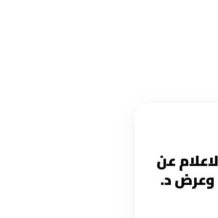
 والاعلام عن
هوفر (2) .. تقديم وعرض د.