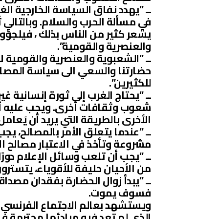
ــ “يهدد نفاق السياسة الخارجية ال
في مسألة الحرب والسلام. وبالتالي
يشعر كثير من الناس بذلك ، فيلجؤو
والعنصرية والقومية”.
ــ “الشعبوية والعنصرية والقومية 
حضارتنا والسعي الى سياسة المصال
للكثيرين”.
ــ “يحتاج الغرب إلى ثورة إنسانية غ
شعوب وثقافات أخرى. ويجب عليه أ
الأخرى بالطريقة التي يريد أن يُعامل 
ــ “عندما يتعلق الأمر بالمصالح، يج
مشروعة وتأخذ في الاعتبار مصالح الآ
ــ “يجب أن تلعب وسائل الإعلام دورً
من الأحيان حليفة للأقوياء، يتسترون
ــ “يبدأ زوال الحضارة بفقدان مصداقي
فسوف يموت.
ويستشهد بعالم الاجتماع الفرنسي غو
الذي لم تعد فيه مبادئها محترمة في