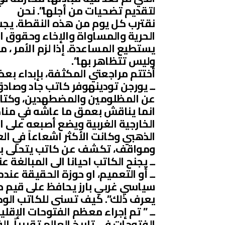
لتقديم تضحيات من أجلها”. نحن
نقترب كل يوم من هذه النقطة. يجب 
الحرية والمساواة والإخاء وحقوق ال
يستطيع المساعدة. إذا لزم الأمر ،
وليس تتظاهر بها”.
أختتم مراجعتي المكثفة، بإبداء بع
ــ يورجن تودينهوفر كاتب جاد وصاد
عن المظلومين والمضطهدين، وكتابه ا
انما يناقش بعمق ما عاشه في منا
الخارجية الغربية ويضع أصبعه على ا
الذهبي وكانت الأكثر اشعاعاً في الع
ومواقف، تكشف عن كاتب يتحلى بح
ــ يجنح الكاتب احيانا الى المبالغة عن
ــ أو التعميم، او حوزة الحقيقة عندما
سياسي غربي بارز يحافظ على قيم حضا
يعرف ذلك”. كيف تسنى للكاتب الوص
ــ ” تم إجراء معظم الفتوحات الإق
الفتوحات في تاريخ العالم تقريباً.