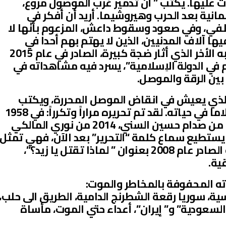
عليها. يكتب ” أن تدمير غرب الموصول مروع،
انية بعد الحرب وهيروشيما. أريد أن أفكر في
خلفي، وفي صعود وسقوط داعش، المزعوم بأنها لا
ها آلاف المدنيين، الذين لا يهتم بهم أحدا في
الغرب”. كما أود أن أشير هنا الى كتابه الأخر الذي أثار ضجة كبيرة، الصادر في عام 2015
في الدولة الاِسلامية”، يسرد فيه مشاهداته في
ين الرقة والموصل.
الذي يعيش في انقاض الموصل المحررة، ويكتب
“أحمد مثل كل العراقيين، لم يجد سلاما في حياته. لقد تم تحريره مراراً وتكرراً: في 1958
من النظام الملكي الهاشمي، 2003 من صدام حسين السني، 2014 من نوري المالكي
. أحمد لا يستطيع سماع كلمة “التحرير” بعد الآن، فهي تمثل
كابوسا له”. هنا ايضا أشير الى كتابه الصادر عام 2008 بعنوان ” لماذا تقتل يا زيد؟”،
ية.
ته المحفوفة بالمخاطر والموت:
ية، سوريا رقعة الشطرنج الدامية، الطريق الى حلب،
عودية” و” إيران”، أعداء حتي الموت، مأساة