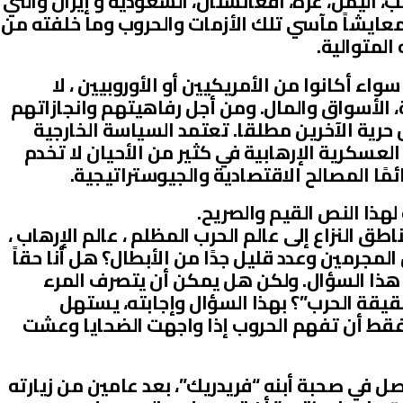
 اليمن، غزة، افغانستان، السعودية و إيران والتي
معايشاً مآسي تلك الأزمات والحروب وما خلفته من
لمتوالية.
اء أكانوا من الأمريكيين أو الأوروبيين ، لا
، الأسواق والمال. ومن أجل رفاهيتهم وانجازاتهم
حرية الآخرين مطلقا. تعتمد السياسة الخارجية
العسكرية الإرهابية في كثير من الأحيان لا تخدم
ائمًا المصالح الاقتصادية والجيوستراتيجية.
لهذا النص القيم والصريح.
طق النزاع إلى عالم الحرب المظلم ، عالم الإرهاب ،
المجرمين وعدد قليل جدًا من الأبطال؟ هل أنا حقاً
 هذا السؤال. ولكن هل يمكن أن يتصرف المرء
يقة الحرب”؟ بهذا السؤال وإجابته، يستهل
فقط أن تفهم الحروب إذا واجهت الضحايا وعشت
في عام 2017 الى الموصل في صحبة أبنه “فريدريك”، بعد عامين من زيارته