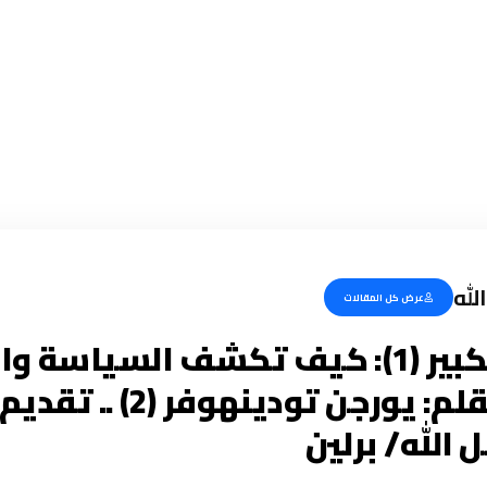
لله
عرض كل المقالات
النفاق الكبير (1): كيف تكشف السياسة
قيمنا .. بقلم: يورجن تودين
الله/ برلين