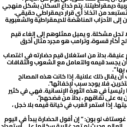
غربية ديمقراطيتنا. يتم خداع السكان بشكل منهجي
 تُستبعد من اتخاذ أي قرار ديمقراطي حقيقي.
ن إلى الأحزاب المناهضة للديمقراطية والشعبوية
لا تحل مشكلة. و يميل ممثلوهم إلى إلغاء قيم
ح أكثر قسوة، وترامب هو مجرد مثال أخرق
ير عنيفة، بدلاً من استغلال قيم حضارته في اغتصاب
ن يجسد قيمه والتعامل مع الشعوب والثقافات
بها “.
ب أن يقال ذلك علانية. إذا كانت هذه المصالح
خرين، فلا يوجد سبب لإخفائها”.
ا رئيسياً في هذه الثورة الإنسانية. فهي في كثير
 به على نفاقهم ، بدلاً من فضحهم”.
تها. إذا استمر الغرب في خيانة قيمه بلا خجل ،
ستاف لو بون: ” إن أفول الحضارة يبدأ في اليوم
 العالم. وحيث لم تعد غالبية سكانها على استعداد