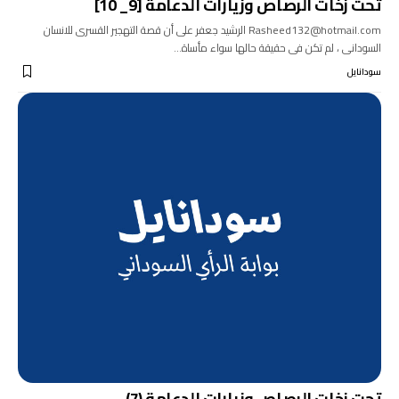
تحت زخات الرصاص وزيارات الدعامة [9_ 10]
Rasheed132@hotmail.com الرشيد جعفر على أن قصة التهجير القسرى للانسان
السودانى ، لم تكن فى حقيقة حالها سواء مأساة…
سودانايل
تحت زخات الرصاص وزيارات الدعامة (7)