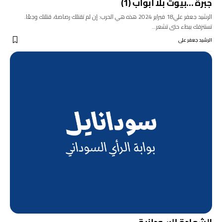
جبرة …بيوت بلا ابواب (1)
الرشيد جعفر علي18 فبراير 2024 هذه هي الحرب: إن لم تقتلك رصاصة، قتلتك وجعًا.
تستنزفك ببطء حتى تشعر…
الرشيد جعفر على