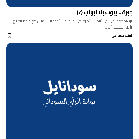
جبرة .. بيوت بلا أبواب (7)
الرشيد جعفر على في أيامي الأخيرة بحي جبرة، كنت أعود إلى المنزل مع خيوط الصباح
الأولى متخفياً، أكاد…
الرشيد جعفر على