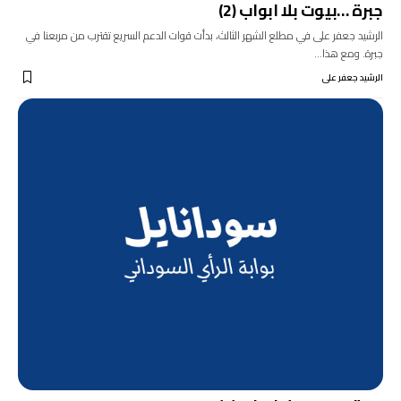
جبرة …بيوت بلا ابواب (2)
الرشيد جعفر على في مطلع الشهر الثالث، بدأت قوات الدعم السريع تقترب من مربعنا في
جبرة. ومع هذا…
الرشيد جعفر على