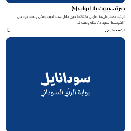
جبرة …بيوت بلا ابواب (5)
الرشيد جعفر علي14 مارس 2024ما جرى خلال هذه الحرب يمكن وصفه بنوع من
“الكوميديا السوداء”، لكنه وصف لا…
الرشيد جعفر على