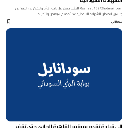
الشهادة السودانية
Rasheed132@hotmail.com الرشيد جعفر على لدى توأم والاثنان من المفترض
جالسين لامتحان الشهادة السودانية غدا أحدهم سيمتحن والآخر لم…
سودانايل
الى قيادة تقدم بموتمر القاهرة الجارى حتى تقف