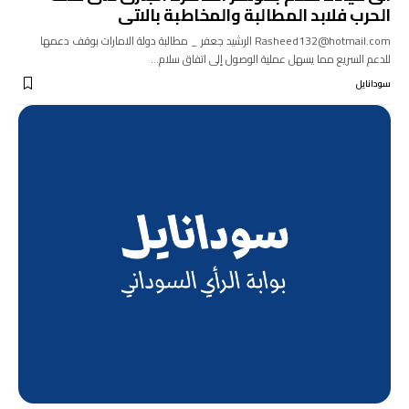
الحرب فلابد المطالبة والمخاطبة بالاتى
Rasheed132@hotmail.com الرشيد جعفر _ مطالبة دولة الامارات بوقف دعمها
للدعم السريع مما يسهل عملية الوصول إلى اتفاق سلام…
سودانايل