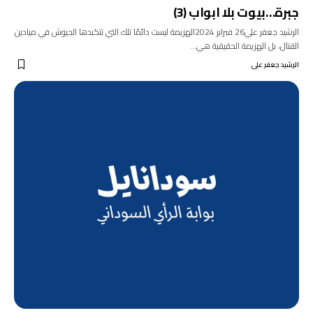
جبرة…بيوت بلا ابواب (3)
الرشيد جعفر علي26 فبراير 2024الهزيمة ليست دائمًا تلك التي تتكبدها الجيوش في ميادين
القتال، بل الهزيمة الحقيقية هي…
الرشيد جعفر على