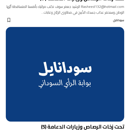
Rasheed132@hotmail.com الرشيد جعفر سوف نكتب مراثيك بأنفسنا المتساقطة أيّها
الوطن وسنحفر عذاب جسدك الذّبيح في مطاوى الريّاح وغابات…
سودانايل
تحت زخات الرصاص وزيارات الدعامة (5)