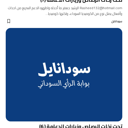
Rasheed132@hotmail.com الرشيد جعفر ما أحدثه واظهره الدعم السريع من احداث
وأفعال يمثل نوع من الكوميديا السوداء، ولكنها كوميديا…
سودانايل
تحت زخات الرصاص وزيارات الدعامة ( 6)