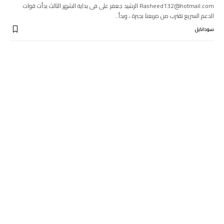
Rasheed132@hotmail.com الرشيد جعفر على فى بداية الشهر الثالث بدأت قوات
الدعم السريع تقترب من مربعنا بجبرة ، وبدأ…
سودانايل