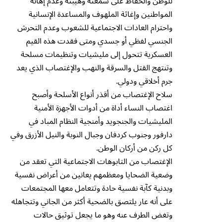
للوطن والحفاظ على سمعته وهيبته وعدم إهانة
المواطنين وإغاثة الملهوف والمساعدة الإنسانية
واحترام العادات الاجتماعية للشعوب وعدم التحرش
الجنسي لفظي أو جسدي ومتى فقدت هذه القيم
العسكرية تتحول إلى مليشيات وتنظيمات مسلحة
وتنتهج القتل والسرقة والنهب والإغتصاب الذي يعد
جرم أخلاقي ودولي.
سلاح الإغتصاب من أقذر أنواع الأسلحة وأصبح
اغتصاب النساء أداة من أدوات الأجهزة الأمنية
المليشيات والجنجويد وأمنجية النظام المباد في
دارفور وجنوب كردفان وجبال النوبة والنيل الأزرق وفي
كل ركن من أركان الوطن.
الإغتصاب من التابوهات الاجتماعية التي تعقد من
وضعية الضحايا ومعظمهم يعانين من أعراض نفسية
وبدنية كآبة نفسية حادة وتتعامل معها المجتمعات
على أنه عار يلتصق بالضحية أكثر من الجاني وتتجاهله
وتغض الطرف عنه وهو ما يجعل توثيق حالات