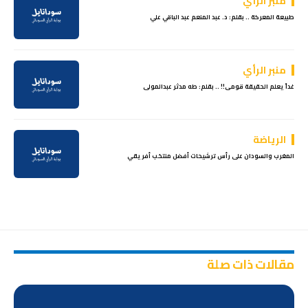
منبر الرأي
طبيعة المعركة .. بقلم: د. عبد المنعم عبد الباقي علي
منبر الرأي
غداً يعلم الحقيقة قومى!! .. بقلم: طه مدثر عبدالمولى
الرياضة
المغرب والسودان على رأس ترشيحات أفضل منتخب أفريقي
مقالات ذات صلة