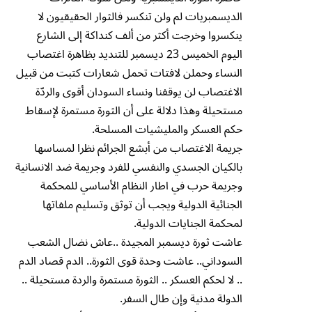
الديسمبريات لم ولن تنكسر فالثوار الحقيقيون لا
ينكسروا وخرجت أكثر من ألف كنداكة إلى الشارع
اليوم الخميس 23 ديسمبر للتنديد بظاهرة اغتصاب
النساء وحملن لافتات تحمل شعارات كتبت من قبيل
الاغتصاب لن يوقفنا ونساء السودان أقوى والردّة
مستحيلة وهذا دلالة على أن الثورة مستمرة لإسقاط
حكم العسكر والمليشيات المسلحة.
جريمة الاغتصاب من أبشع الجرائم نظرا لمساسها
بالكيان الجسدي والنفسي للفرد وجريمة ضد الانسانية
وجريمة حرب في اطار النظام الأساسي للمحكمة
الجنائية الدولية ويجب أن توثق وتسليم ملفاتها
لمحكمة الجنايات الدولية.
عاشت ثورة ديسمبر المجيدة ..عاش نضال الشعب
السوداني.. عاشت وحدة قوى الثورة.. الدم قصاد الدم
.. لا لحكم العسكر .. الثورة مستمرة والردة مستحيلة ..
الدولة مدنية وإن طال السفر.