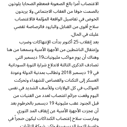
الاغتصاب أمرا بالغ الصعوبة فمعظم الضحايا يلوذون
بالصمت خوفا من العقاب الاجتماعي ولا يريدون
الخوض في تفاصيل الواقعة المؤلمة فالاغتصاب
سلاح أقوى من القنابل والبارود فالرصاصة تقضي
عليك في الحال.
بعد إنقلاب 25 أكتوبر بدأت الإنتهاكات وضرب
وإعتقال الناشطين من الأجهزة الأمنية وسمعنا من هنا
وهناك أن يوم مواكب مليونيات19 ديسمبر التي
تصادف الذكرى الثالثة لاندلاع شرارة الثورة السودانية
في 19 ديسمبر 2018 وتطالب بمدنية الدولة وعودة
العسكر إلى الثكنات والقصاص للشهداء وتحركت
المواكب في كل الولايات وللأسف الشديد في نفس
اليوم وقعت جرائم اغتصاب لعدد من الفتيات من
قبل الجنود عقب مليونية 19 ديسمبر بالخرطوم بعد
أن عجزت الأجهزة الأمنية عن إيقاف المد الثوري
ومارست سلاح إغتصاب الكنداكات ليكون خنجراً في
خاصرة الثورة الديسمبرية ولكن شوكة الثائرات