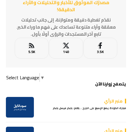
مصدرُك الموثوق للأخبار والتحليلات والآراء
الدقيقة!
نقدّم تغطية دقيقة ومتوازنة، إلى جانب تحليلات
معمّقة وآراء متنوعة تساعدك على فهم ما وراء الخبر.
تابع آخر المستجدات والرؤى أولًا بأول.
5.5K
140
3.5K
Select Language
▼
يتصفح زوارنا الآن
منبر الرأي
مبارك الكودة يضع الإصبع على الجرح .. بقلم: بابكر فيصل بابكر
منبر الرأي