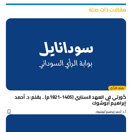
مقالات ذات صلة
منبر الرأي
كُورتي في العهد السناري (1405-1821م) .. بقلم: د. أحمد
إبراهيم أبوشوك
أ.د. أحمد إبراهيم أبوشوك