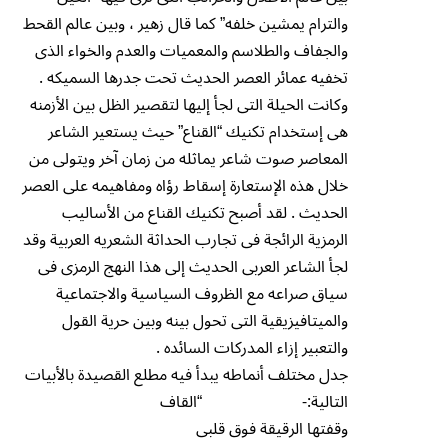
والترام يمشين خلفه” كما قال زهير ، وبين عالم القحط
والجفاف والطلاسم والمعميات والعدم والخواء الذى
تخفيه عمائر العصر الحديث تحت جدرها السميكه .
وكانت الحيلة التى لجأ إليها لتقصير الظل بين الأزمنه
هى إستخدام تكنيك “القناع” حيث يستعير الشاعر
المعاصر صوت شاعر يماثله من زمان آخر ويتولى من
خلال هذه الإستعارة إسقاط رؤاه ومفاهيمه على العصر
الحديث . لقد أصبح تكنيك القناع من الأساليب
الرمزية الرائجة فى تجارب الحداثة الشعريه العربية وقد
لجأ الشاعر العربى الحديث إلى هذا النهج الرمزى فى
سياق صراعه مع الظروف السياسية والاجتماعية
والميتافيزيقية التى تحول بينه وبين حرية القول
والتعبير إزاء المدركات السائده .
جدل مختلف أنماطه يبدأ فيه مطلع القصيدة بالأبيات
التالية:- “القاف
وقفتها الرقيقة فوق قلبى