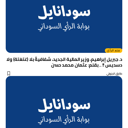
منبر الرأي
د. جبريل إبراهيم، وزير المالية الجديد، شفافيةٌ بلا (غتغتة) ولا
دسديس !! .. بقلم: عثمان محمد حسن
طارق الجزولي