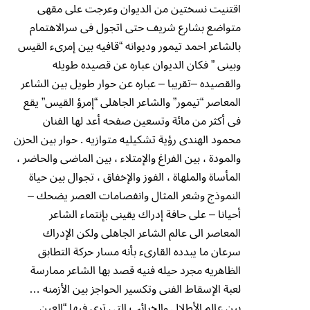
اقتنيت نسختين من الديوان وعرجت على مقهى
متواضع بشارع شريف حتى اتجول فى سرالاهتمام
بالشاعر احمد تيمور وديوانه “قافيه بين إمرىء القيس
وبينى ” فكان الديوان عباره عن قصيده طويله
والقصيده –تقريبا – عباره عن حوار طويل بين الشاعر
المعاصر “تيمور” والشاعر الجاهلى “إمرؤ القيس” يقع
فى أكثر من مائة وتسعين صفحه أعد لها الفنان
محمود الهندى رؤية تشكيليه متوازيه . حوار بين الحزن
والمودة ، بين الفراغ والإمتلاء ، بين الماضى والحاضر ،
المأساة والملهاة ، الفوز والإخفاق ، تجوال بين حياة
النموذج وشعر المثال وانفصامات العصر يضحك –
أحيانا – على حافة إدراك يقينى بإنتماء الشاعر
المعاصر الى عالم الشاعر الجاهلى ولكن الإدراك
سرعان ما يبدده القارىء بأنه مسار حركة التطابق
الظاهريه مجرد حيله فنيه قصد بها الشاعر ممارسة
لعبة الإسقاط الفنى وتكسير الحواجز بين الأزمنه …
بين عالم الأطلال والخرائب التى ترى فيها “العين