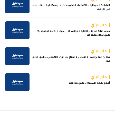
العلاقات السودانية – التشادية: (ماضيها حاضرها ومستقبلها) .. بقلم: محمد
علي تورشين
منبر الرأي
سحب الثقة من وزير المالية و مجلس الوزراء، بل، و رئاسة الجمهورية! ..
بقلم: عثمان محمد حسن
منبر الرأي
تكوين الفونج وسنار والعبدلاب والصراع بين البيرتا والفولاني .. بقلم: طارق
عنتر
منبر الرأي
أحلام يقظة العسكر!!! .. بقلم: طه مدثر