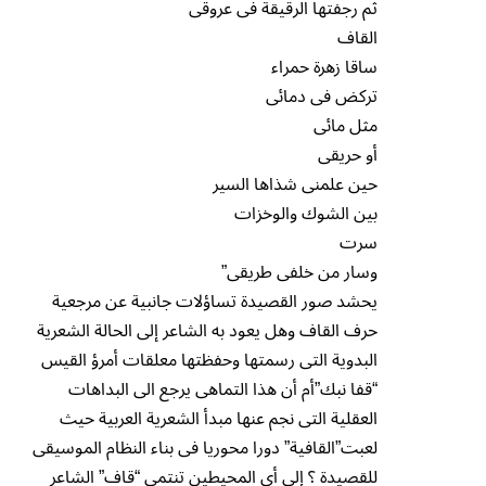
ثم رجفتها الرقيقة فى عروقى
القاف
ساقا زهرة حمراء
تركض فى دمائى
مثل مائى
أو حريقى
حين علمنى شذاها السير
بين الشوك والوخزات
سرت
وسار من خلفى طريقى”
يحشد صور القصيدة تساؤلات جانبية عن مرجعية
حرف القاف وهل يعود به الشاعر إلى الحالة الشعرية
البدوية التى رسمتها وحفظتها معلقات أمرؤ القيس
“قفا نبك”أم أن هذا التماهى يرجع الى البداهات
العقلية التى نجم عنها مبدأ الشعرية العربية حيث
لعبت”القافية” دورا محوريا فى بناء النظام الموسيقى
للقصيدة ؟ إلى أى المحيطين تنتمى “قاف” الشاعر