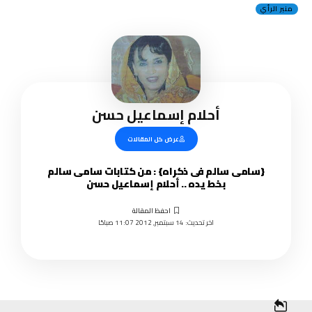
منبر الرأي
أحلام إسماعيل حسن
عرض كل المقالات
{سامى سالم فى ذكراه} : من كتابات سامى سالم
بخط يده .. أحلام إسماعيل حسن
اخر تحديث: 14 سبتمبر, 2012 11:07 صباحًا