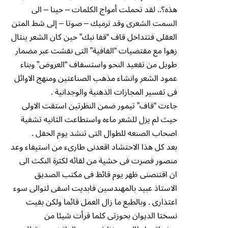
هذه؟.. لقد تحملت أمواج الكلمات – حينا – الى
السمت الشعرى وقد ترميك – صوتا – إلى شط المتن
العقلى فتتداخل قاف “قفا نبك” حين كان الشعر ينثال
زهوا مع مقتضيات “القافية” التى نقشت عبر مضمار
طويل من تقعيد النحو واستسفاف “العروض” وبناء
عمود الشعر وانشاء مذهب الصناعتين ومنهج الاوائل
فى تفسير المجازات الذهنية والوجدانية .
جاءت “قاف” تيمور ضمن النظرتين استقت الاولى
حيث لم يزل للشعر ماءه واستطاعت الثانيه تشفية
اصحاب الصنعه للطوال التى تنشد يوم الحفل .
بعد كل هذا الاحتشاد اقعدنى طارىء من استيفاء وعد
منصور فصرت فى خشية من لقائه لكثرة النكث الى
ان اقتنصنى ظهر يوم قائظ فى مكتب الصديق
الاستاذ عبيد بالمهندسين فابديت اسفى لتوالى سوء
اعتذارى . وبالطبع ما زال العمل قائما ولكن بقيت
نسختا الديوان بحوزتى كلما قرأت شيئا من