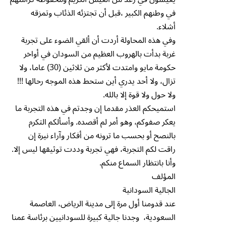
في وطنهم الكبير ،قبل أن تجتزئه الذئاب وتمزقه
أشلاء.
وفي هذه المحاولة أردت أن ألقي الضوء على تجربة
غربة بدأت بالهروب العظيم من السودان في أواخر
حكومة مايو وامتدت لأكثر من ثلاثين (30) عاما، ولا
تزال، ولا أحد يدري أين ستحط هذه الموجه رحالها !!!
ولا حول ولا قوة إلا بالله.
استميحكم العذر مقدما إن وجدتم في هذه التجربة ما
يعكر صفوكم، وهو أمر لم أقصده. وأسألكم التكرم
بالنصح أو بحسب ما ترونه من أفكار وآراء نيرة إن
راقت لكم التجربة، فهي تجربة وددت توثيقها ليس إلا.
وأنا بانتظار السماع منكم.
المؤلف
الجالية السودانية
عند قدومنا أول مرة إلى مدينة الرياض، العاصمة
السعودية، وجدنا جالية كبيرة للسودانيين برئاسة عمنا