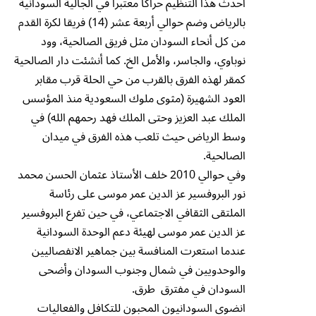
أحدث هذا التنظيم حراكا معتبرا في الجالية السودانية
بالرياض وضم حوالي أربعة عشر (14) فريقا لكرة القدم
من كل أنحاء السودان مثل فريق الصالحية، وود
نوباوي، والجاسر، والأمل الخ. كما أنشئت دار الصالحية
كمقر لهذه الفرق بالقرب من حي الحلة قرب مقابر
العود الشهيرة (مثوى ملوك السعودية منذ المؤسس
الملك عبد العزيز وحتى الملك فهد رحمهم الله) في
وسط الرياض حيث تلعب هذه الفرق في ميدان
الصالحية.
وفي حوالي 2010 خلف الأستاذ عثمان الحسن محمد
نور البروفسير عز الدين عمر موسى على رئاسة
الملتقى الثقافي الاجتماعي، في حين تفرع البروفسير
عز الدين عمر موسى لهيئة دعم الوحدة السودانية
عندما استعرت المنافسة بين جماهير الانفصاليين
والوحدويين في شمال وجنوب السودان وأضحى
السودان في مفترق طرق.
انضوى السودانيون المحبون للتكافل والفعاليات