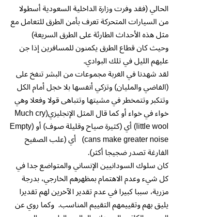
الحالي (فقد وفرت وزارة الداخلية السعودية أسطولا
من السيارات المتحركة تعرف بأمن الطرق للتعامل مع
مثل هذه الأحداث الطارئة على الطرق السريعة)
وحيث كان قطاع الطرق يكمنون للمسافرين إذا جن
عليهم الليل في تلك البوادي.
لقد شهدنا في الغربة مجموعات من البشر تنفخ على
(الفاضي والمليان) وتزكي أنفسها بلا خجل أمام الكل
وتتكبر وتتمخطر في مشيتها وتتباهى قولا وفعلا وهي
خواء في خواء أو كما قال المثل الإنجليزي(Much cry
little wool) أي (كثيرة صياح وقليلة صوف) أو (Empty
cans make greater noise) أي (علب الصفيح
الفارغة تصدر ضجيجا أكثر).
كان سلوك السودانيين الإنساني والمتواضع جدا في
كل شيء وعدم الاهتمام بمظهرهم الخارجي، بدرجة
مزرية، سببا كبيرا في عدم تقدير الآخرين لهم تقديرا
يليق بهم وتقييمهم التقييم المناسب. وكما روي عن