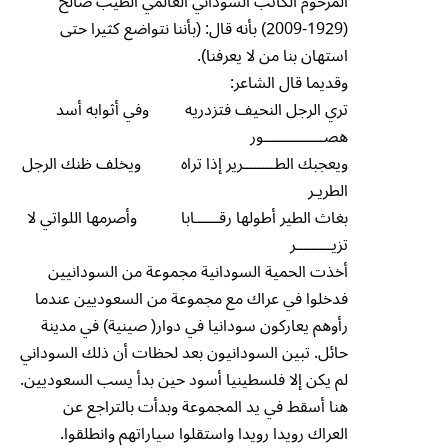
المرحوم الكاتب السوداني العالمي الطيب صالح
(1929-2009) بأنه قال: (بأننا نتواضع كثيرا حتى
استهان بنا من لا يعرفنا).
وقديما قال الشاعر:
تري الرجل النحيف فتزدريه وفي أثوابه أسد
هصـــــــــــــــور
ويعجبك الطــــــــرير إذا تراه ويخلف ظنك الرجل
الطريـر
بغاث الطير أطولها رقــــــابا وأصرمها اللواتي لا
تزيـــــــــر
أخذت الحمية السودانية مجموعة من السودانيين
فدخلوا في عراك مع مجموعة من السعوديين عندما
رأوهم يعاركون سودانيا في دوار( صينية) في مدينة
حائل. تبين السودانيون بعد لحظات أن ذلك السوداني
لم يكن إلا فلسطينيا أسود حين بدأ يسب السعوديين.
هنا أسقط في يد المجموعة وبدأت بالتراجع عن
العراك رويدا رويدا واستقلوا سياراتهم وانطلقوا.