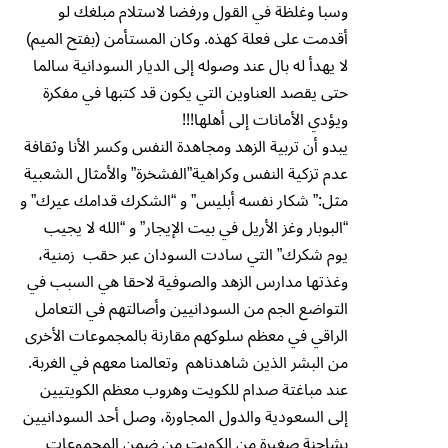
وسبا وغلظة في القول ورفضا لاستلام مبلغك لو
أقدمت على فعلة كهذه. وكان المستأمن (بفتح الميم)
لا يهدأ له بال عند وصوله إلى الديار السودانية سالما
حتى يقصد العناوين التي يكون قد كتبها في مفكرة
ويؤدي الأمانات إلى أهلها!!!
يبدو أن تربية الزهد ومجاهدة النفس وكسر الأنا وثقافة
عدم تزكية النفس وكراهية”الفشخرة” والأمثال الشعبية
مثل:” شكار نفسه أبليس” و “الشكرك قدامك عيرك” و
“البوبار وغز الأريل في بيت الإيجار” و “الله لا يجيب
يوم شكرك” التي سادت السودان عبر حقب زمنية،
وغذتها مدارس الزهد والصوفية لاحقا هي السبب في
التواضع الجم من السودانيين وأصالتهم في التعامل
الراقي في معظم سلوكهم مقارنة بالمجموعات الأخرى
من البشر الذين شاهدناهم وتعالمنا معهم في الغربة.
عند مباغتة صدام للكويت وهروب معظم الكويتيين
إلى السعودية والدول المجاورة، وصل أحد السودانيين
بشاحنة صغيرة من الكويت من ضمن المجموعات