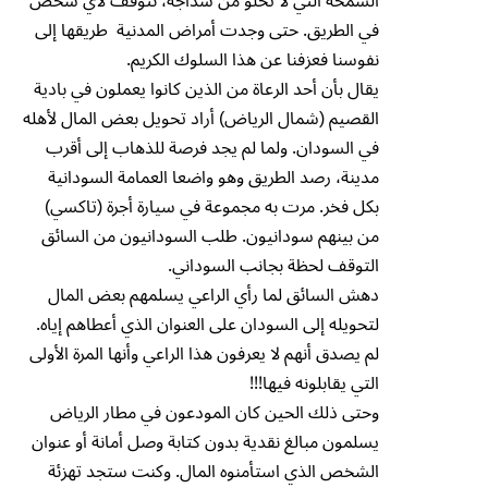
السمحة التي لا تخلو من سذاجة، نتوقف لأي شخص
في الطريق. حتى وجدت أمراض المدنية طريقها إلى
نفوسنا فعزفنا عن هذا السلوك الكريم.
يقال بأن أحد الرعاة من الذين كانوا يعملون في بادية
القصيم (شمال الرياض) أراد تحويل بعض المال لأهله
في السودان. ولما لم يجد فرصة للذهاب إلى أقرب
مدينة، رصد الطريق وهو واضعا العمامة السودانية
بكل فخر. مرت به مجموعة في سيارة أجرة (تاكسي)
من بينهم سودانيون. طلب السودانيون من السائق
التوقف لحظة بجانب السوداني.
دهش السائق لما رأي الراعي يسلمهم بعض المال
لتحويله إلى السودان على العنوان الذي أعطاهم إياه.
لم يصدق أنهم لا يعرفون هذا الراعي وأنها المرة الأولى
التي يقابلونه فيها!!!
وحتى ذلك الحين كان المودعون في مطار الرياض
يسلمون مبالغ نقدية بدون كتابة وصل أمانة أو عنوان
الشخص الذي استأمنوه المال. وكنت ستجد تهزئة