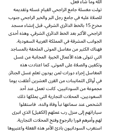
الله وما شاء فعل.
تولت مغسلة جامع الراجحي القيام غسله وتقديمه
للصلاة عليه في جامع رجل البر والخير الراجحي جنوب
مخرج 15 بالخط الدائري الشرقي، قبل إنشاء مسجد
الراجحي الأكبر بعد الخط الدائري الشرقي. وهذه أحدى
الجوانب المشرقة في المملكة العربية السعودية.
فهناك الكثير من مغاسل الموتى الملحقة بالمساجد
التي تتولى هذه الأعمال الخيرة المجانبة من غسل
وتكفين والصلاة على الموتى. كما اعتادت هذه
المغاسل إجراء دورات لمن يودون تعلم غسل الجنائز.
في أوائل الثمانينات من القرن العشرين أغلقت يوما
مجموعة من السودانيين، كانت تعمل عند أحد
السعوديين، المحلات التجارية التي يملكها ذلك
الشخص عند سماعها نبأ وفاة والده، فاستقلوا
سياراتهم إلى منزل رب عملهم (الكفيل) الذي انبرى
لهم وأمرهم فورا بالرجوع وفتح المحلات التجارية.
استغرب السودانيون بادئ الأمر هذه الفعلة واعتبروها