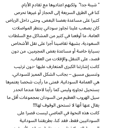
” شينة جدا” ولكنهم اعتادوها مع تقادم الأيام.
كنا في الطرق السريعة إلى الحجاز أو غيرها نحرص
كثيرا على مساعدة بعضنا البعض. وحتى داخل الرياض
كان يصعب علينا تجاوز سوداني ينتظر المواصلات
العامة، ما أوقعنا في كثير من المشاكل مع السلطات
السعودية، بشبهة تقاضينا أجرا على نقل الأشخاص
بسيارة خاصة أو مساعدة بعض المجرمين، من دون
قصد، على التنقل والإفلات من العقاب.
كانت إشارتنا الكبرى المتعارف عليها -دون ترتيب
وتنسيق مسبق – بجانب الشكل المميز للسوداني،
هي العمامة السودانية. فمتى ما رأيت شخصا يعتمرها
يستحيل تجاوزه وليس كما رأينا لاحقا عندما انحدر
سيل الهروب العظيم من السودان بمجموعات أقل ما
يقال عنها أنها لا تستحق الوقوف لها!!!
كانت هذه النخوة في الماضي ليست قصرا على
السودانيين فقط، فقد كنا، بطريقتنا السودانية