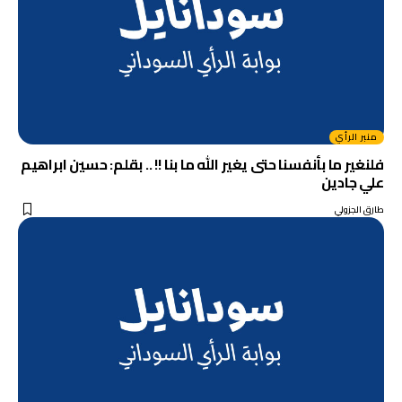
منبر الرأي
فلنغير ما بأنفسنا حتى يغير الله ما بنا !! .. بقلم: حسين ابراهيم
علي جادين
طارق الجزولي