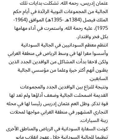
عثمان إدريس، رحمه الله. تشكلت بدايات تلك
الجالية من المجموعات النوبية الرائدة في أيام حكم
الملك فيصل (1384هـ -1395هـ) الموافق (1964-
1975)، عليه رحمة الله. واستمرت في أداء مهامها
بكل فخر واقتدار.
انتظم معظم السودانيين في الجالية السودانية
وأسسوا مقرا لها في وسط الرياض في منطقة الغرابي
ولكن لاحقا بدأت المشاكل من الوافدين الجدد الذين
يظنون أنهم أكثر خبرة وعلما من مؤسسي الجالية
السابقين.
ونتيجة للنزاع بين الوافدين الجدد والمجموعات
القديمة اضمحلت الجالية وضعف أداؤها ولم تعد لها
قوة تذكر. وظل العم عثمان إدريس رئيسا لها في محله
التجاري المشهور في منطقة الغرابي مواجها لمحلات
زينة السيارات.
كونت السفارة السودانية في الرياض والمناطق الأخرى
تنظيما للجالية السودانية خلال عهود انقلاب مايو