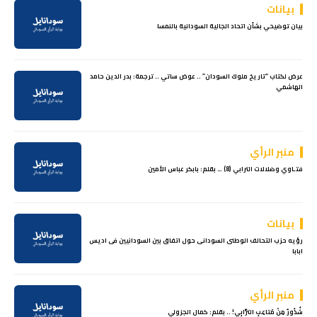
بيانات
بيان توضيحي بشأن اتحاد الجالية السودانية بالنمسا
عرض لكتاب “تاريخ ملوك السودان” .. عوض ساتي .. ترجمة: بدر الدين حامد
الهاشمي
منبر الرأي
فتـاوي وضلالات الترابي (8) … بقلم: بابكر عباس الأمين
بيانات
رؤيه حزب التحالف الوطنى السودانى حول اتفاق بين السودانيين فى اديس
ابابا
منبر الرأي
شُذُورٌ مِنْ مَتاعِبِ التُّرَابِي! .. بقلم: كمال الجزولي