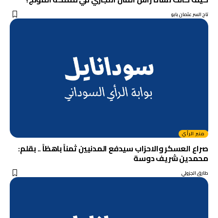
تاج السر عثمان بابو
منبر الرأي
صراع العسكر والاحزاب سيدفع المدنيين ثمناً باهظاً .. بقلم:
محمدين شريف دوسة
طارق الجزولي