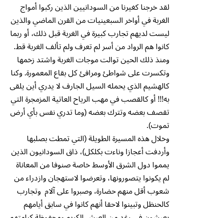
لقد خرجنا كغيرنا من السودانيين الذين ركبوا أمواج
الغربة في أواخر السبعينيات من القرن الماضي والذين
ليست لديهم تجارب كبيرة في الغربة قبل ذلك، أو ربما
كانوا هم الرواد من أسر لم تعرف ولم تألف الغربة قط.
ومنذ ذلك الحين توالت موجات الغربة واشتد زخمها
وتكسرت على شواطئ ومرافئ كل بقاع المعمورة. وكنا
كالهشيم الذي يحمله السيل الجارف لا يدري أين يلقى
به!!! أو كالقصب في مهب الرياح العاتية المزمجرة التي
تقصف بعضه وتترك بعضه (وما تدري نفس بأي أرض
تموت).
وخلال هذه المسيرة الطويلة (التي تمطت بصلبها
وأردفت أعجازا وناءت بكلكل)، ذاق السودانيون الذين
يمموا دول الشرق الأوسط خاصة صنوفا من المعاناة
لم يكونوا يتصورونها، وتعرضوا لاستهجان وازدراء من
شعوب أقل منهم حضارة، وصبروا على آلام وتجارب
كالحنظل وتبينوا لاحقا أنهم كانوا في سابق أيامهم
يعيشون في رغد من العيش الكريم ومحفوظة كرامتهم