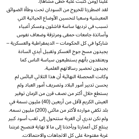
علينا (ومن كتبت عليه خطى مشاها).
لقد اضطررنا للخروج من السودان تحت وطأة الضوائق
المعيشية وسعيا لتحسين الأوضاع الحياتية التي
تسبب في ترديها ساسة فاشلون وعسكر أغبياء
وأساتذة جامعات حمقى ومرتزقة وضعاف نفوس
شاركوا في كل الحكومات – الديمقراطية والعسكرية –
يجيدون مسح جوخ العسكر وتقبيل أيدي السادة
ويعتقدون بأنهم يستطيعون سياسة الناس كما
يجيدون تحضير رسالاتهم العلمية.
وكانت المحصلة النهائية أن هذا الثلاثي البائس لم
يحسن تدبير أمور البلاد وتصريف أمور العباد ولم
يستطع خلال أكثر من نصف قرن من الزمان توفير
العيش الكريم لأقل من أربعين (40) مليون نسمة في
بلد تكفي موارده لأكثر من مائتي (200) مليون نسمه.
ولم نكن ندري أن الغربة ستتحول إلى ثقب أسود كبير
يبتلع كل أعمارنا ويأخذنا إلى ما لا نهاية فتصبح غربتنا
غربة مفتوحة على كل الاتجاهات والاحتمالات.