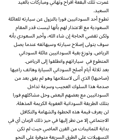
غمرت تلك البقعة أفراح وتهاني ومباركات بالعيد
السعيد.
تطوع أحد السودانيين فورا بالنزول عن سيارته للعائلة
السعودية مع الاعتذار لهم بأنها ليست قدر المقام
ولكن تقضي الحاجة إن شاء الله، وأخبر السعودي بأنه
سوف يتولى إصلاح سيارته وسيهاتفه عندما يصل
الرياض. وتوزع بقية السودانيين عائلة السوداني
المتطوع في سياراتهم وانطلقوا إلى الرياض.
بعد ثلاثة أيام أصلح السوداني السيارة وهاتف راعيها
(صاحبها) الذي أتى لاستلامها وهو لم يفق بعد من
صدمة هذا السلوك العجيب وسرعة تداخل
السودانيين مع بعضهم البعض وحل مشاكلهم فورا
بتلك الطريقة السودانية العفوية الكريمة المذهلة.
لن يعرف قيمة هذه الخطوة والشهامة والتكافل
الاجتماعي إلا من نظر إليها في حيز ذلك الزمان أي في
بداية الثمانينات من القرن الماضي حيث لم تكن
التسهيلات على الطرق السريعة متوفرة على النحو