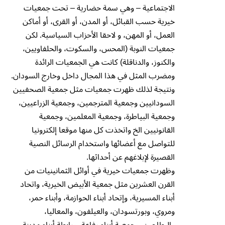
الاجتماعية – وهي سمة حضارية – تحت جمعيات
خيرية حسب القبائل، أو المدن، أو القرى، أو أماكن
العمل، أو المهن، و لاحقا الأحزاب السياسية. لكن
جمعيات النوبة (المحس، والسكوت، والحلفاويين،
والكنوز، والدناقلة) كانت هي الجمعيات الرائدة
ومضرب المثل في هذا المجال داخل وخارج السودان.
ونتيجة لذلك ظهرت جمعيات مثل جمعية الصحفيين
السودانيين وجمعية المترجمين، وجمعية الزراعيين،
وجمعية البياطرة، وجمعية المعلمين، وجمعية
القانونيين الخ واتخذت كل منها موقعا إلكترونيا
للتواصل مع أعضائها واستخدام الرسائل النصية
القصيرة لإبلاغهم عن أحداثها.
وظهرت جمعيات خيرية في أوائل الثمانينيات من
القرن العشرين مثل جمعية الأبيض الخيرية، واتحاد
أبناء المسيرية، وإتحاد أبناء الحوازمة، وأبناء حمر،
ومروي، وبورتسودان، والعيلفون، والمعاليا،
والبطاحين، وجمعية أبناء رفاعة، ورابطة أبناء مدينة