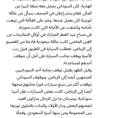
الهاربة. كان السوداني يحمل معه مبلغا كبيرا من
المال. فقام بنشر إعلان في الصحف يسأل عن عائلة
كويتية كان يعمل عندها. وعثر على العائلة التي نوهت
بأمانته وكشفت عن الأمانة التي كانت بحوزته.
في صباح عيد الفطر المبارك في أوائل الثمانينات من
القرن الماضي كانت عائلة سعودية قادمة من القصيم
إلى الرياض. تعطلت السيارة في الطريق فنزل رب
الأسرة ووقف بجانب السيارة على أمل أن يتوقف
أحدهم لمساعدته.
وقبل الظهر بقليل توقف بجانبه أحد السودانيين
المتجهين أيضا إلى الرياض. وبوقوف السوداني
توقفت أكثر من سبع سيارات فورا بجانبهم متجهة
أيضا إلى الرياض. كانت بعض السيارات تقل أسرا
سودانية، وسرعان ما نزل الرجال يباركون العيد
لبعضهم البعض ودار الأولاد والبنات بالحلوى توزيعا
بين المجموعة ومن بينها أسرة السعودي. وفجأة