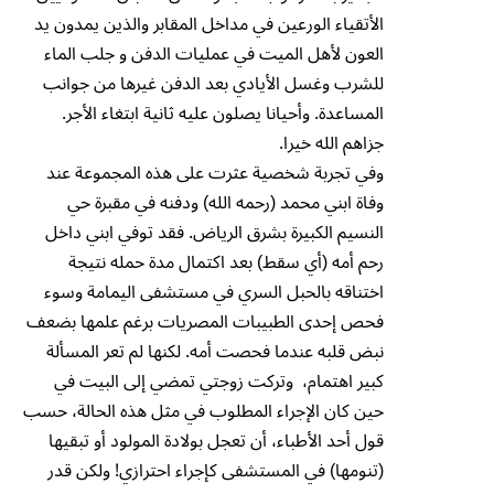
الأتقياء الورعين في مداخل المقابر والذين يمدون يد
العون لأهل الميت في عمليات الدفن و جلب الماء
للشرب وغسل الأيادي بعد الدفن غيرها من جوانب
المساعدة. وأحيانا يصلون عليه ثانية ابتغاء الأجر.
جزاهم الله خيرا.
وفي تجربة شخصية عثرت على هذه المجموعة عند
وفاة ابني محمد (رحمه الله) ودفنه في مقبرة حي
النسيم الكبيرة بشرق الرياض. فقد توفي ابني داخل
رحم أمه (أي سقط) بعد اكتمال مدة حمله نتيجة
اختناقه بالحبل السري في مستشفى اليمامة وسوء
فحص إحدى الطبيبات المصريات برغم علمها بضعف
نبض قلبه عندما فحصت أمه. لكنها لم تعر المسألة
كبير اهتمام، وتركت زوجتي تمضي إلى البيت في
حين كان الإجراء المطلوب في مثل هذه الحالة، حسب
قول أحد الأطباء، أن تعجل بولادة المولود أو تبقيها
(تنومها) في المستشفى كإجراء احترازي! ولكن قدر