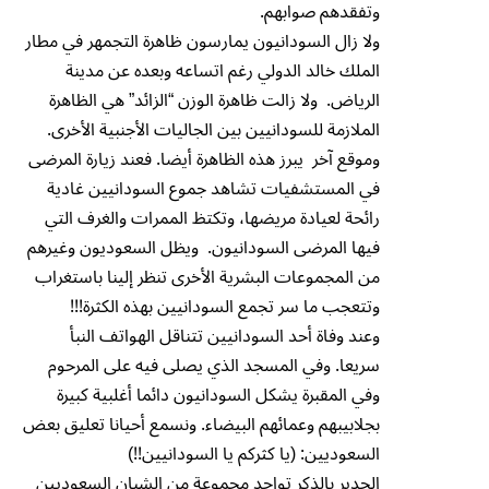
وتفقدهم صوابهم.
ولا زال السودانيون يمارسون ظاهرة التجمهر في مطار
الملك خالد الدولي رغم اتساعه وبعده عن مدينة
الرياض. ولا زالت ظاهرة الوزن “الزائد” هي الظاهرة
الملازمة للسودانيين بين الجاليات الأجنبية الأخرى.
وموقع آخر يبرز هذه الظاهرة أيضا. فعند زيارة المرضى
في المستشفيات تشاهد جموع السودانيين غادية
رائحة لعيادة مريضها، وتكتظ الممرات والغرف التي
فيها المرضى السودانيون. ويظل السعوديون وغيرهم
من المجموعات البشرية الأخرى تنظر إلينا باستغراب
وتتعجب ما سر تجمع السودانيين بهذه الكثرة!!!
وعند وفاة أحد السودانيين تتناقل الهواتف النبأ
سريعا. وفي المسجد الذي يصلى فيه على المرحوم
وفي المقبرة يشكل السودانيون دائما أغلبية كبيرة
بجلابيبهم وعمائهم البيضاء. ونسمع أحيانا تعليق بعض
السعوديين: (يا كثركم يا السودانيين!!)
الجدير بالذكر تواجد مجموعة من الشبان السعوديين